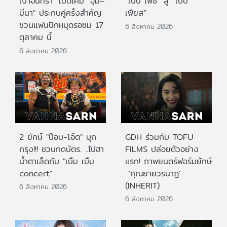
เงาจันทรา" เปิดเคมี "อุ้ม–
“เบบี้ เฟซ” สู่ “เบบี้
มีนา" ประกบคู่ครั้งสำคัญ
เฟียส”
ชวนแฟนปักหมุดรอชม 17
6 สิงหาคม 2026
ตุลาคม นี้
6 สิงหาคม 2026
2 ยักษ์ "ป๊อบ-โอ๊ต" บุก
GDH ร่วมกับ TOFU
กรุง!!! ชวนกดบัตร. ..ไปฮา
FILMS ปล่อยตัวอย่าง
น้ำตาเล็ดกับ "เบิ้ม เบิ้ม
แรก! ภาพยนตร์ฟอร์มยักษ์
concert"
'คุณยายวรนาฏ'
(INHERIT)
6 สิงหาคม 2026
6 สิงหาคม 2026