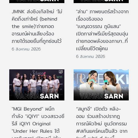
JMNK ส่งซิงเกิลใหม่ ‘ไม่
"ล่าม" ภาพยนตร์สร้างจาก
คิดถึงเท่าไหร่ (behind
เรื่องจริงของ
the smile)’ถ่ายทอด
"เบญจวรรณ ภูมิแสน"
อารมณ์ผ่านเสียงร้อง
เปิดกาล่าพรีเมียร์สุดอบอุ่น
ภายใต้รอยยิ้มที่ถูกซ่อนไว้
ถ่ายทอดพลังของภาษา...ที่
เปลี่ยนชีวิตผู้คน
6 สิงหาคม 2026
6 สิงหาคม 2026
"MGI Beyond" ผนึก
“สมูทอี” เปิดตัว หลิง-
กำลัง "iQIYI" บวงสรวงซี
ออม ร่วมสร้างปรากฎ
รีส์ iQIYI Original
การณ์ผิวใหม่ ชูนวัตกรรม
"Under Her Rules ใต้
#สกินแคร์คนเป็นสิว จาก