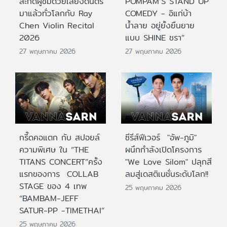
สะกดผู้ชมด้วยเสียงดนตรี
POMPAM’S STAND UP
มาแล้วทั่วโลกกับ Ray
COMEDY - อิแก่บ้า
Chen Violin Recital
น้ำลาย อยู่ยั้งยืนยาย
2026
แบบ SHINE ชรา”
27 พฤษภาคม 2026
27 พฤษภาคม 2026
กรี๊ดคอแตก กับ สปอยล์
ซีรีส์ฟีเวอร์ "อัพ-ภูมิ"
ความพิเศษ ใน “THE
ผนึกกำลังเปิดโครงการ
TITANS CONCERT”ครั้ง
"We Love Silom" ปลุกสี
แรกของการ COLLAB
ลมสู่เดสติเนชั่นระดับโลก!!
STAGE ของ 4 เทพ
25 พฤษภาคม 2026
“BAMBAM-JEFF
SATUR-PP -TIMETHAI”
25 พฤษภาคม 2026