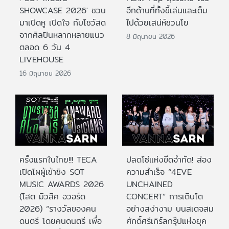
SHOWCASE 2026' ชวน
อีกด้านที่ทั้งขี้เล่นและเต็ม
มาเปิดหู เปิดใจ กับโชว์สด
ไปด้วยเสน่ห์ชวนโย
จากศิลปินหลากหลายแนว
8 มิถุนายน 2026
ตลอด 6 วัน 4
LIVEHOUSE
16 มิถุนายน 2026
ครั้งแรกในไทย!!! TECA
ปลดโซ่แห่งขีดจำกัด! ส่อง
เปิดโผผู้เข้าชิง SOT
ความสำเร็จ “4EVE
MUSIC AWARDS 2026
UNCHAINED
(โสต มิวสิค อวอร์ด
CONCERT” การเติบโต
2026) “รางวัลของคน
อย่างสง่างาม บนสเตจสม
ดนตรี โดยคนดนตรี เพื่อ
ศักดิ์ศรีเกิร์ลกรุ๊ปแห่งยุค