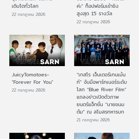
เติบโตทั่วโลก
ค่ะ” ท็อปฟอร์มเข้าชิง
สูงสุด 15 รางวัล
22 กรกฎาคม 2026
22 กรกฎาคม 2026
JuicyTomatoes-
“เกสโร เอ็นเตอร์เทนเม้น
"Forever For You"
ท์” จับมือพาร์ทเนอร์ระดับ
โลก “Blue River Film”
22 กรกฎาคม 2026
แถลงข่าวเปิดตัวภาพ
ยนตร์แอ็กชั่น “นายขนม
ต้ม” ณ สโมสรทหารบก
21 กรกฎาคม 2026