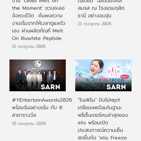
งาน ‘OABS Melt on
ณเดชน์” ฉลองมงคล
the Moment’ ชวนชะลอ
สมรส ณ โรงแรมดุสิต
จังหวะชีวิต ค้นพบความ
ธานี อย่างอบอุ่น
งามเริ่มจากให้เวลาดูแลตัว
21 กรกฎาคม 2026
เอง ผ่านผลิตภัณฑ์ Melt
On Illuwhite Peptide
21 กรกฎาคม 2026
#YEntertainAwards2026
"ใบเฟิร์น" ปังไม่หยุด!
พร้อมรันอย่างเข้ม กับ 8
เตรียมเผยโฉมในฐานะ
สาขารางวัล
พรีเซ็นเตอร์คนล่าสุดของ
elis พร้อมเปิด
16 กรกฎาคม 2026
ประสบการณ์ความเย็น
สดชื่นกับ "elis Freeze