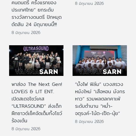
คนดนตรี ครั้งแรกของ
8 มิถุนายน 2026
ประเทศไทย” ยกระดับ
รางวัลทางดนตรี ปักหมุด
ตัดสิน 24 มิถุนายนนี้!!!
8 มิถุนายน 2026
พาส่อง The Next Gen!
“บั้งไฟ ฟิล์ม” บวงสรวง
LOVEiS & LIT ENT.
หนังใหม่ “เสือหอน มังกร
เปิดสเตจโชว์เคส
หาว” รวมพลตลกคาเฟ่
“ULTRASOUND” ส่งเด็ก
ระดับตำนาน “หม่ำ-
ฝึกซาวด์เช็คจัดเต็มทั้งโชว์
จตุรงค์-โน้ต-เป็ด-นุ้ย”
ร้องเต้น
8 มิถุนายน 2026
8 มิถุนายน 2026