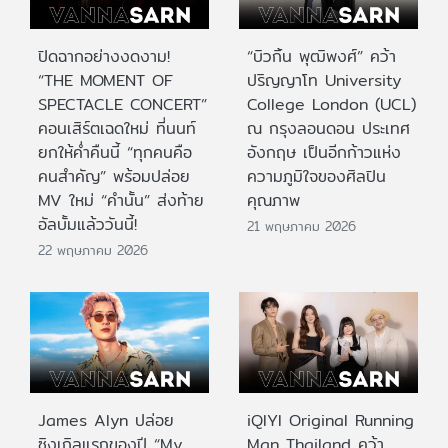
ปิดฉากอย่างงดงาม!
“บิวกิ้น พุฒิพงศ์” คว้า
“THE MOMENT OF
ปริญญาโท University
SPECTACLE CONCERT”
College London (UCL)
คอนเสิร์ตเฉดใหม่ ที่นนท์
ณ กรุงลอนดอน ประเทศ
ยกให้ค่ำคืนนี้ “ทุกคนคือ
อังกฤษ เป็นอีกก้าวแห่ง
คนสำคัญ” พร้อมปล่อย
ความภูมิใจของศิลปิน
MV ใหม่ “คำนั้น” ส่งท้าย
คุณภาพ
อัลบั้มแล้ววันนี้!
21 พฤษภาคม 2026
22 พฤษภาคม 2026
James Alyn ปล่อย
iQIYI Original Running
ซิงเกิลแรกของปี “My
Man Thailand คว้า