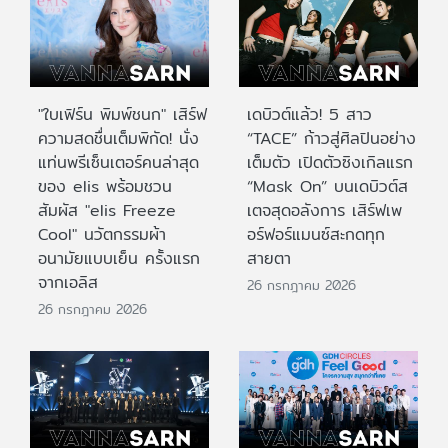
"ใบเฟิร์น พิมพ์ชนก" เสิร์ฟ
เดบิวต์แล้ว! 5 สาว
ความสดชื่นเต็มพิกัด! นั่ง
“TACE” ก้าวสู่ศิลปินอย่าง
แท่นพรีเซ็นเตอร์คนล่าสุด
เต็มตัว เปิดตัวซิงเกิลแรก
ของ elis พร้อมชวน
“Mask On” บนเดบิวต์ส
สัมผัส "elis Freeze
เตจสุดอลังการ เสิร์ฟเพ
Cool" นวัตกรรมผ้า
อร์ฟอร์แมนซ์สะกดทุก
อนามัยแบบเย็น ครั้งแรก
สายตา
จากเอลิส
26 กรกฎาคม 2026
26 กรกฎาคม 2026