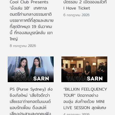
Cool Club Presents
บัตรรอบ 2 เปิดจองแล้วที่
‘นั่งเล่น 10’ เทศกาล
I Have Ticket
ดนตรีท่ามกลางธรรมชาติ
6 กรกฎาคม 2026
บรรยากาศดีที่สุดและสบาย
ที่สุดปักหมุด 19 ธันวาคม
นี้ ที่ทองสมบูรณ์คลับ เขา
ใหญ่
8 กรกฎาคม 2026
PS (Purse Sydney) ส่ง
“BILLKIN FEELQUENCY
ซิงเกิลใหม่ ‘เสียใจดีกว่า
TOUR” ปิดฉากอย่าง
เสียเธอ’ถ่ายทอดโมเมนต์
อบอุ่น ส่งท้ายด้วย MINI
แอบรักเพื่อน ดึงเสน่ห์
LIVE SESSION สุดพิเศษ
เสียงประสานสะกดคนฟัง
4 กรกฎาคม 2026