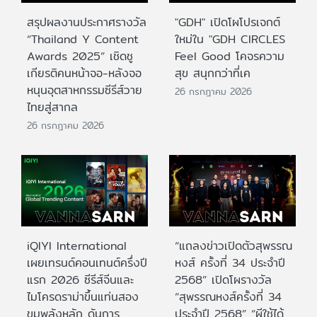
สรุปผลงานประกาศรางวัล
"GDH" เปิดโผโปรเจกต์
“Thailand Y Content
ใหม่ใน "GDH CIRCLES
Awards 2025” เชิดชู
Feel Good โคจรความ
เกียรติคนหน้าจอ-หลังจอ
สุข สนุกกว่าที่เค
หนุนอุตสาหกรรมซีรีส์วาย
26 กรกฎาคม 2026
ไทยสู่สากล
26 กรกฎาคม 2026
iQIYI International
“แถลงข่าวเปิดตัวสุพรรณ
เผยเทรนด์คอนเทนต์ครึ่งปี
หงส์ ครั้งที่ 34 ประจำปี
แรก 2026 ซีรีส์จีนและ
2568” เปิดโผรางวัล
ไมโครดราม่าขึ้นแท่นสอง
“สุพรรณหงส์ครั้งที่ 34
ขุมพลังหลัก ดันการ
ประจำปี 2568” “ผีใช้ได้