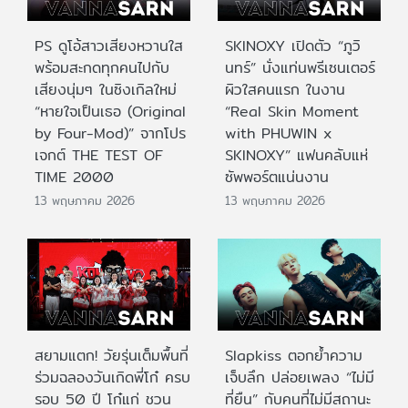
PS ดูโอ้สาวเสียงหวานใส
SKINOXY เปิดตัว “ภูวิ
พร้อมสะกดทุกคนไปกับ
นทร์” นั่งแท่นพรีเซนเตอร์
เสียงนุ่มๆ ในซิงเกิลใหม่
ผิวใสคนแรก ในงาน
“หายใจเป็นเธอ (Original
“Real Skin Moment
by Four-Mod)” จากโปร
with PHUWIN x
เจกต์ THE TEST OF
SKINOXY” แฟนคลับแห่
TIME 2000
ซัพพอร์ตแน่นงาน
13 พฤษภาคม 2026
13 พฤษภาคม 2026
สยามแตก! วัยรุ่นเต็มพื้นที่
Slapkiss ตอกย้ำความ
ร่วมฉลองวันเกิดพี่โก๋ ครบ
เจ็บลึก ปล่อยเพลง “ไม่มี
รอบ 50 ปี โก๋แก่ ชวน
ที่ยืน” กับคนที่ไม่มีสถานะ