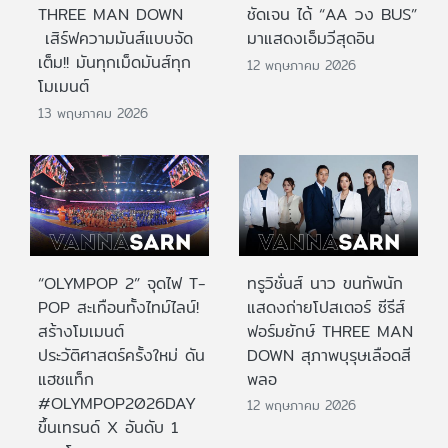
THREE MAN DOWN
ชัดเจน ได้ “AA วง BUS”
เสิร์ฟความมันส์แบบจัด
มาแสดงเอ็มวีสุดอิน
เต็ม!! มันทุกเม็ดมันส์ทุก
12 พฤษภาคม 2026
โมเมนต์
13 พฤษภาคม 2026
“OLYMPOP 2” จุดไฟ T-
ทรูวิชั่นส์ นาว ขนทัพนัก
POP สะเทือนทั้งไทม์ไลน์!
แสดงถ่ายโปสเตอร์ ซีรีส์
สร้างโมเมนต์
ฟอร์มยักษ์ THREE MAN
ประวัติศาสตร์ครั้งใหม่ ดัน
DOWN สุภาพบุรุษเลือดสี
แฮชแท็ก
พลอ
#OLYMPOP2026DAY
12 พฤษภาคม 2026
ขึ้นเทรนด์ X อันดับ 1