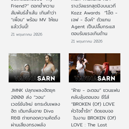
Friend?” ตอกย้ำความ
รางวัลแรกสุดปังบนเวที
สัมพันธ์ล้ำเส้น เกินคำว่า
Kazz Awards “โอ๊ต -
“เพื่อน” พร้อม MV ให้ชม
เจฟ - อิ้งค์” ตัวแทน
แล้ววันนี้!
Agent เป็นปลื้มกระแส
ตอบรับแรงเกินต้าน
21 พฤษภาคม 2026
21 พฤษภาคม 2026
JMNK ปลุกเพลงฮิตยุค
“ฝ้าย - อะตอม” ชวนแฟน
2000 ส่ง “วอน”
คลับลุ้นตอนจบ ซีรีส์
เวอร์ชันใหม่ ยกระดับเพลง
“BROKEN (Of) LOVE
ฮิต เติมกลิ่นอาย Diva
หัวใจช้ำรัก” ติดขอบจอ
R&B ถ่ายทอดความคิดถึง
ในงาน BROKEN (Of)
ผ่านเสียงทรงพลัง
LOVE : The Last