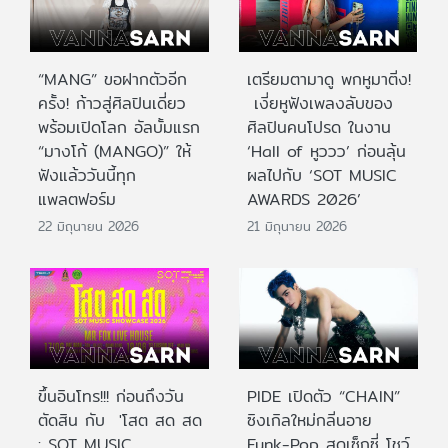
“MANG” ขอฝากตัวอีก
เตรียมตามาดู พกหูมาติ่ง!
ครั้ง! ก้าวสู่ศิลปินเดี่ยว
เงี่ยหูฟังเพลงลับของ
พร้อมเปิดโลก อัลบั้มแรก
ศิลปินคนโปรด ในงาน
“มางโก้ (MANGO)” ให้
‘Hall of หูววว’ ก่อนลุ้น
ฟังแล้ววันนี้ทุก
ผลไปกับ ‘SOT MUSIC
แพลตฟอร์ม
AWARDS 2026’
22 มิถุนายน 2026
21 มิถุนายน 2026
ขึ้นอินโทร!!! ก่อนถึงวัน
PIDE เปิดตัว “CHAIN”
ตัดสิน กับ 'โสต สด สด
ซิงเกิลใหม่กลิ่นอาย
: SOT MUSIC
Funk-Pop สุดเซ็กซี่ โชว์