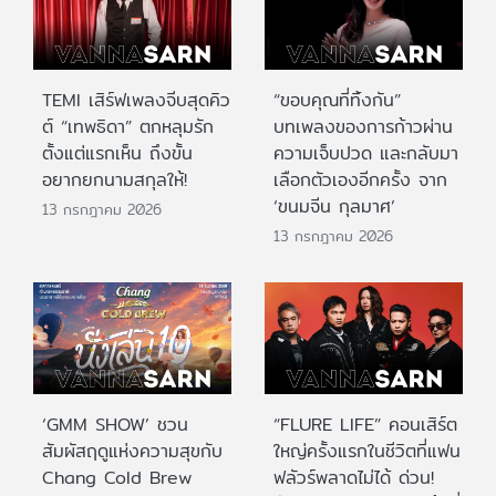
TEMI เสิร์ฟเพลงจีบสุดคิว
“ขอบคุณที่ทิ้งกัน”
ต์ “เทพธิดา” ตกหลุมรัก
บทเพลงของการก้าวผ่าน
ตั้งแต่แรกเห็น ถึงขั้น
ความเจ็บปวด และกลับมา
อยากยกนามสกุลให้!
เลือกตัวเองอีกครั้ง จาก
‘ขนมจีน กุลมาศ’
13 กรกฎาคม 2026
13 กรกฎาคม 2026
‘GMM SHOW’ ชวน
“FLURE LIFE” คอนเสิร์ต
สัมผัสฤดูแห่งความสุขกับ
ใหญ่ครั้งแรกในชีวิตที่แฟน
Chang Cold Brew
ฟลัวร์พลาดไม่ได้ ด่วน!