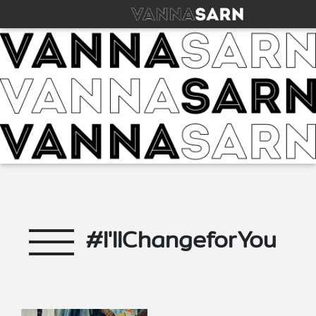
#I'IIChangeforYou