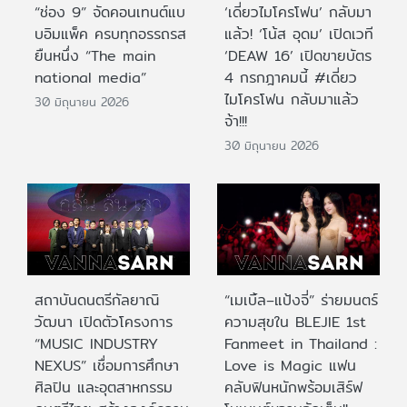
“ช่อง 9” จัดคอนเทนต์แบ
‘เดี่ยวไมโครโฟน’ กลับมา
บอิมแพ็ค ครบทุกอรรถรส
แล้ว! ‘โน้ส อุดม’ เปิดเวที
ยืนหนึ่ง “The main
‘DEAW 16’ เปิดขายบัตร
national media”
4 กรกฎาคมนี้ #เดี่ยว
ไมโครโฟน กลับมาแล้ว
30 มิถุนายน 2026
จ้า!!!
30 มิถุนายน 2026
สถาบันดนตรีกัลยาณิ
“เมเบิ้ล–แป้งจี่” ร่ายมนตร์
วัฒนา เปิดตัวโครงการ
ความสุขใน BLEJIE 1st
“MUSIC INDUSTRY
Fanmeet in Thailand :
NEXUS” เชื่อมการศึกษา
Love is Magic แฟน
ศิลปิน และอุตสาหกรรม
คลับฟินหนักพร้อมเสิร์ฟ