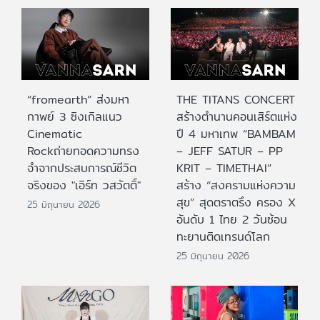
“fromearth” ส่งมหา
THE TITANS CONCERT
กาพย์ 3 ซิงเกิลแนว
สร้างตำนานคอนเสิร์ตแห่ง
Cinematic
ปี 4 มหาเทพ “BAMBAM
Rockถ่ายทอดความทรง
– JEFF SATUR – PP
จำจากประสบการณ์ชีวิต
KRIT – TIMETHAI”
จริงของ "เอิร์ท วสวัตติ์"
สร้าง “สงครามแห่งความ
สุข” สุดตราตรึง ครอง X
25 มิถุนายน 2026
อันดับ 1 ไทย 2 วันซ้อน
ทะยานติดเทรนด์โลก
25 มิถุนายน 2026