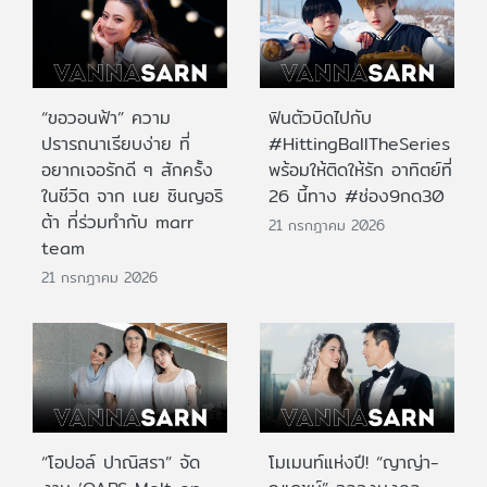
“ขอวอนฟ้า” ความ
ฟินตัวบิดไปกับ
ปรารถนาเรียบง่าย ที่
#HittingBallTheSeries
อยากเจอรักดี ๆ สักครั้ง
พร้อมให้ติดให้รัก อาทิตย์ที่
ในชีวิต จาก เนย ซินญอริ
26 นี้ทาง #ช่อง9กด30
ต้า ที่ร่วมทำกับ marr
21 กรกฎาคม 2026
team
21 กรกฎาคม 2026
“โอปอล์ ปาณิสรา” จัด
โมเมนท์แห่งปี! “ญาญ่า-