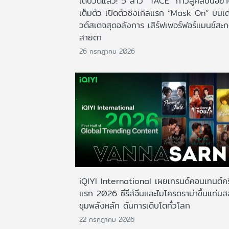
เดบิวต์แล้ว! 5 สาว “TACE” ก้าวสู่ศิลปินอย่
เต็มตัว เปิดตัวซิงเกิลแรก “Mask On” บนเด
วต์สเตจสุดอลังการ เสิร์ฟเพอร์ฟอร์แมนซ์สะ
สายตา
26 กรกฎาคม 2026
iQIYI International เผยเทรนด์คอนเทนต์ครึ
แรก 2026 ซีรีส์จีนและไมโครดราม่าขึ้นแท่น
ขุมพลังหลัก ดันการเติบโตทั่วโลก
22 กรกฎาคม 2026