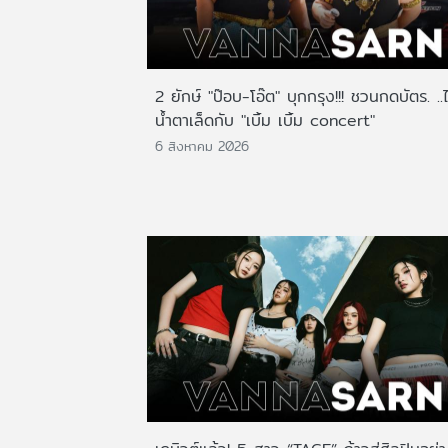
2 ยักษ์ "ป๊อบ-โอ๊ต" บุกกรุง!!! ชวนกดบัตร. ..
น้ำตาเล็ดกับ "เบิ้ม เบิ้ม concert"
6 สิงหาคม 2026