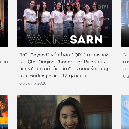
"MGI Beyond" ผนึกกำลัง "iQIYI" บวงสรวงซี
“ส
บอุ่น
รีส์ iQIYI Original "Under Her Rules ใต้เงา
กา
จันทรา" เปิดเคมี "อุ้ม–มีนา" ประกบคู่ครั้งสำคัญ
จาก
ชวนแฟนปักหมุดรอชม 17 ตุลาคม นี้
6 ส
6 สิงหาคม 2026