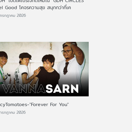
DH" เปิดโผโปรเจกต์ใหม่ใน "GDH CIRCLES
el Good โคจรความสุข สนุกกว่าที่เค
 กรกฎาคม 2026
icyTomatoes-"Forever For You"
 กรกฎาคม 2026