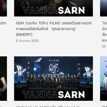
ไปฮา
GDH ร่วมกับ TOFU FILMS ปล่อยตัวอย่างแรก!
"ใบ
ภาพยนตร์ฟอร์มยักษ์ 'คุณยายวรนาฏ'
นั่
(INHERIT)
สั
แบ
6 สิงหาคม 2026
26