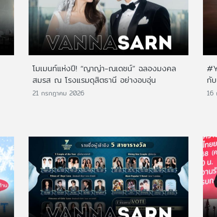
โมเมนท์แห่งปี! “ญาญ่า-ณเดชน์” ฉลองมงคล
#Y
สมรส ณ โรงแรมดุสิตธานี อย่างอบอุ่น
กั
21 กรกฎาคม 2026
16