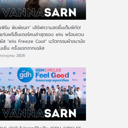
เฟิร์น พิมพ์ชนก" เสิร์ฟความสดชื่นเต็มพิกัด!
งแท่นพรีเซ็นเตอร์คนล่าสุดของ elis พร้อมชวน
มผัส "elis Freeze Cool" นวัตกรรมผ้าอนามัย
บเย็น ครั้งแรกจากเอลิส
 กรกฎาคม 2026