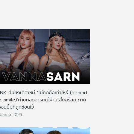
K ส่งซิงเกิลใหม่ ‘ไม่คิดถึงเท่าไหร่ (behind
e smile)’ถ่ายทอดอารมณ์ผ่านเสียงร้อง ภาย
รอยยิ้มที่ถูกซ่อนไว้
ิงหาคม 2026