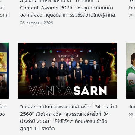
าง
สรุปผลงานประกาศรางวัล “Thailand Y
"G
บิ
Content Awards 2025” เชิดชูเกียรติคนหน้า
Fe
กดทุก
จอ-หลังจอ หนุนอุตสาหกรรมซีรีส์วายไทยสู่สากล
26
26 กรกฎาคม 2026
่งปี
“แถลงข่าวเปิดตัวสุพรรณหงส์ ครั้งที่ 34 ประจำปี
Ju
สอง
2568” เปิดโผรางวัล “สุพรรณหงส์ครั้งที่ 34
22
ประจำปี 2568” “ผีใช้ได้ค่ะ” ท็อปฟอร์มเข้าชิง
สูงสุด 15 รางวัล