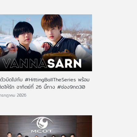
นตัวบิดไปกับ #HittingBallTheSeries พร้อม
ติดให้รัก อาทิตย์ที่ 26 นี้ทาง #ช่อง9กด30
 กรกฎาคม 2026