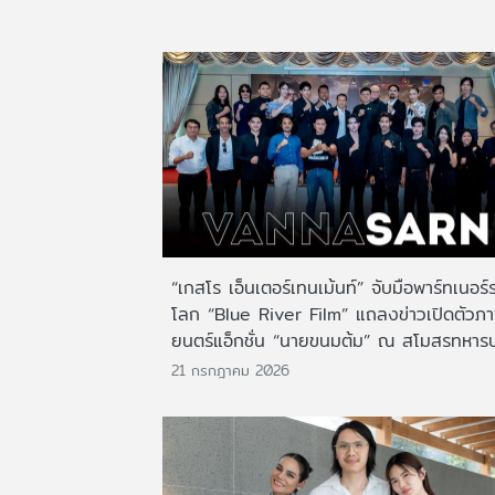
“เกสโร เอ็นเตอร์เทนเม้นท์” จับมือพาร์ทเนอร์
โลก “Blue River Film” แถลงข่าวเปิดตัวภ
ยนตร์แอ็กชั่น “นายขนมต้ม” ณ สโมสรทหาร
21 กรกฎาคม 2026