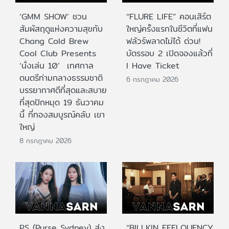
‘GMM SHOW’ ชวน
“FLURE LIFE” คอนเสิร์ต
สัมผัสฤดูแห่งความสุขกับ
ใหญ่ครั้งแรกในชีวิตที่แฟน
Chang Cold Brew
ฟลัวร์พลาดไม่ได้ ด่วน!
Cool Club Presents
บัตรรอบ 2 เปิดจองแล้วที่
‘นั่งเล่น 10’ เทศกาล
I Have Ticket
ดนตรีท่ามกลางธรรมชาติ
6 กรกฎาคม 2026
บรรยากาศดีที่สุดและสบาย
ที่สุดปักหมุด 19 ธันวาคม
นี้ ที่ทองสมบูรณ์คลับ เขา
ใหญ่
8 กรกฎาคม 2026
PS (Purse Sydney) ส่ง
“BILLKIN FEELQUENCY