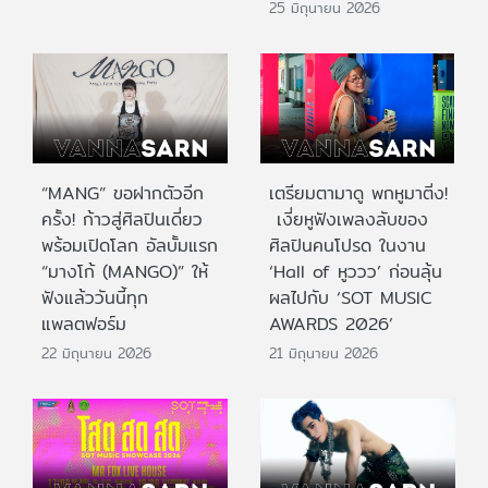
25 มิถุนายน 2026
“MANG” ขอฝากตัวอีก
เตรียมตามาดู พกหูมาติ่ง!
ครั้ง! ก้าวสู่ศิลปินเดี่ยว
เงี่ยหูฟังเพลงลับของ
พร้อมเปิดโลก อัลบั้มแรก
ศิลปินคนโปรด ในงาน
“มางโก้ (MANGO)” ให้
‘Hall of หูววว’ ก่อนลุ้น
ฟังแล้ววันนี้ทุก
ผลไปกับ ‘SOT MUSIC
แพลตฟอร์ม
AWARDS 2026’
22 มิถุนายน 2026
21 มิถุนายน 2026