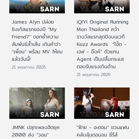
James Alyn ปล่อย
iQIYI Original Running
ซิงเกิลแรกของปี “My
Man Thailand คว้า
Friend?” ตอกย้ำความ
รางวัลแรกสุดปังบนเวที
สัมพันธ์ล้ำเส้น เกินคำว่า
Kazz Awards “โอ๊ต -
“เพื่อน” พร้อม MV ให้ชม
เจฟ - อิ้งค์” ตัวแทน
แล้ววันนี้!
Agent เป็นปลื้มกระแส
ตอบรับแรงเกินต้าน
21 พฤษภาคม 2026
21 พฤษภาคม 2026
JMNK ปลุกเพลงฮิตยุค
“ฝ้าย - อะตอม” ชวนแฟน
2000 ส่ง “วอน”
คลับลุ้นตอนจบ ซีรีส์