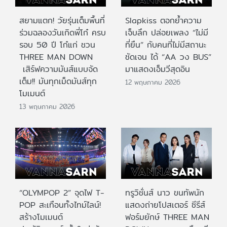
สยามแตก! วัยรุ่นเต็มพื้นที่
Slapkiss ตอกย้ำความ
ร่วมฉลองวันเกิดพี่โก๋ ครบ
เจ็บลึก ปล่อยเพลง “ไม่มี
รอบ 50 ปี โก๋แก่ ชวน
ที่ยืน” กับคนที่ไม่มีสถานะ
THREE MAN DOWN
ชัดเจน ได้ “AA วง BUS”
เสิร์ฟความมันส์แบบจัด
มาแสดงเอ็มวีสุดอิน
เต็ม!! มันทุกเม็ดมันส์ทุก
12 พฤษภาคม 2026
โมเมนต์
13 พฤษภาคม 2026
“OLYMPOP 2” จุดไฟ T-
ทรูวิชั่นส์ นาว ขนทัพนัก
POP สะเทือนทั้งไทม์ไลน์!
แสดงถ่ายโปสเตอร์ ซีรีส์
สร้างโมเมนต์
ฟอร์มยักษ์ THREE MAN