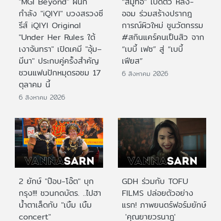
"MGI Beyond" ผนึก
“สมูทอี” เปิดตัว หลิง-
กำลัง "iQIYI" บวงสรวงซี
ออม ร่วมสร้างปรากฎ
รีส์ iQIYI Original
การณ์ผิวใหม่ ชูนวัตกรรม
"Under Her Rules ใต้
#สกินแคร์คนเป็นสิว จาก
เงาจันทรา" เปิดเคมี "อุ้ม–
“เบบี้ เฟซ” สู่ “เบบี้
มีนา" ประกบคู่ครั้งสำคัญ
เฟียส”
ชวนแฟนปักหมุดรอชม 17
6 สิงหาคม 2026
ตุลาคม นี้
6 สิงหาคม 2026
2 ยักษ์ "ป๊อบ-โอ๊ต" บุก
GDH ร่วมกับ TOFU
กรุง!!! ชวนกดบัตร. ..ไปฮา
FILMS ปล่อยตัวอย่าง
น้ำตาเล็ดกับ "เบิ้ม เบิ้ม
แรก! ภาพยนตร์ฟอร์มยักษ์
concert"
'คุณยายวรนาฏ'