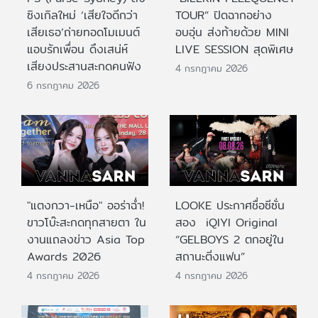
ซิงเกิลใหม่ ‘เสียใจดีกว่า
TOUR” ปิดฉากอย่าง
เสียเธอ’ถ่ายทอดโมเมนต์
อบอุ่น ส่งท้ายด้วย MINI
แอบรักเพื่อน ดึงเสน่ห์
LIVE SESSION สุดพิเศษ
เสียงประสานสะกดคนฟัง
4 กรกฎาคม 2026
6 กรกฎาคม 2026
"แตงกวา-เหนือ" ออร่าฉ่ำ!
LOOKE ประกาศชื่อซีซั่น
ขาวโบ๊ะสะกดทุกสายตา ใน
สอง iQIYI Original
งานแถลงข่าว Asia Top
“GELBOYS 2 ตกอยู่ใน
Awards 2026
สถานะติ่งแฟน”
4 กรกฎาคม 2026
4 กรกฎาคม 2026