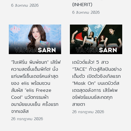
(INHERIT)
6 สิงหาคม 2026
6 สิงหาคม 2026
"ใบเฟิร์น พิมพ์ชนก" เสิร์ฟ
เดบิวต์แล้ว! 5 สาว
ความสดชื่นเต็มพิกัด! นั่ง
“TACE” ก้าวสู่ศิลปินอย่าง
แท่นพรีเซ็นเตอร์คนล่าสุด
เต็มตัว เปิดตัวซิงเกิลแรก
ของ elis พร้อมชวน
“Mask On” บนเดบิวต์ส
สัมผัส "elis Freeze
เตจสุดอลังการ เสิร์ฟเพ
Cool" นวัตกรรมผ้า
อร์ฟอร์แมนซ์สะกดทุก
อนามัยแบบเย็น ครั้งแรก
สายตา
จากเอลิส
26 กรกฎาคม 2026
26 กรกฎาคม 2026