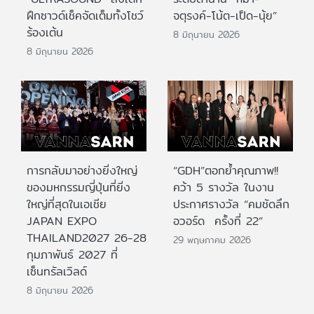
ฝึกซาวด์เช็คจัดเต็มทั้งโชว์
จตุรงค์-โน้ต-เป็ด-นุ้ย”
ร้องเต้น
8 มิถุนายน 2026
8 มิถุนายน 2026
การกลับมาอย่างยิ่งใหญ่
“GDH”ตอกย้ำคุณภาพ!!
ของมหกรรมญี่ปุ่นที่ยิ่ง
คว้า 5 รางวัล ในงาน
ใหญ่ที่สุดในเอเชีย
ประกาศรางวัล “คมชัดลึก
JAPAN EXPO
อวอร์ด ครั้งที่ 22”
THAILAND2027 26-28
29 พฤษภาคม 2026
กุมภาพันธ์ 2027 ที่
เซ็นทรัลเวิลด์
8 มิถุนายน 2026