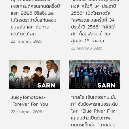
เผยเทรนด์คอนเทนต์ครึ่งปี
หงส์ ครั้งที่ 34 ประจำปี
แรก 2026 ซีรีส์จีนและ
2568” เปิดโผรางวัล
ไมโครดราม่าขึ้นแท่นสอง
“สุพรรณหงส์ครั้งที่ 34
ขุมพลังหลัก ดันการ
ประจำปี 2568” “ผีใช้ได้
เติบโตทั่วโลก
ค่ะ” ท็อปฟอร์มเข้าชิง
สูงสุด 15 รางวัล
22 กรกฎาคม 2026
22 กรกฎาคม 2026
JuicyTomatoes-
“เกสโร เอ็นเตอร์เทนเม้น
"Forever For You"
ท์” จับมือพาร์ทเนอร์ระดับ
โลก “Blue River Film”
22 กรกฎาคม 2026
แถลงข่าวเปิดตัวภาพ
ยนตร์แอ็กชั่น “นายขนม