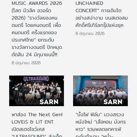
MUSIC AWARDS 2026
UNCHAINED
(โสต มิวสิค อวอร์ด
CONCERT” การเติบโต
2026) “รางวัลของคน
อย่างสง่างาม บนสเตจสม
ดนตรี โดยคนดนตรี เพื่อ
ศักดิ์ศรีเกิร์ลกรุ๊ปแห่งยุค
คนดนตรี ครั้งแรกของ
8 มิถุนายน 2026
ประเทศไทย” ยกระดับ
รางวัลทางดนตรี ปักหมุด
ตัดสิน 24 มิถุนายนนี้!!!
8 มิถุนายน 2026
พาส่อง The Next Gen!
“บั้งไฟ ฟิล์ม” บวงสรวง
LOVEiS & LIT ENT.
หนังใหม่ “เสือหอน มังกร
เปิดสเตจโชว์เคส
หาว” รวมพลตลกคาเฟ่
“ULTRASOUND” ส่งเด็ก
ระดับตำนาน “หม่ำ-