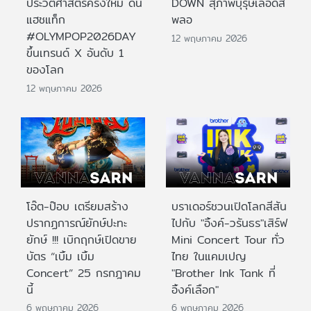
ประวัติศาสตร์ครั้งใหม่ ดัน
DOWN สุภาพบุรุษเลือดสี
แฮชแท็ก
พลอ
#OLYMPOP2026DAY
12 พฤษภาคม 2026
ขึ้นเทรนด์ X อันดับ 1
ของโลก
12 พฤษภาคม 2026
โอ๊ต-ป๊อบ เตรียมสร้าง
บราเดอร์ชวนเปิดโลกสีสัน
ปรากฏการณ์ยักษ์ปะทะ
ไปกับ "อิ้งค์-วรันธร"เสิร์ฟ
ยักษ์ !!! เบิกฤกษ์เปิดขาย
Mini Concert Tour ทั่ว
บัตร “เบิ้ม เบิ้ม
ไทย ในแคมเปญ
Concert” 25 กรกฎาคม
"Brother Ink Tank ที่
นี้
อิ้งค์เลือก"
6 พฤษภาคม 2026
6 พฤษภาคม 2026