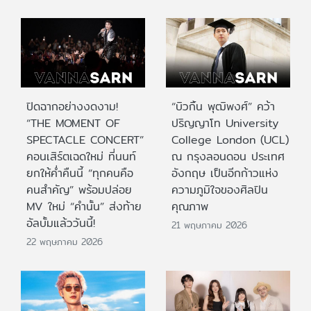
ปิดฉากอย่างงดงาม!
“บิวกิ้น พุฒิพงศ์” คว้า
“THE MOMENT OF
ปริญญาโท University
SPECTACLE CONCERT”
College London (UCL)
คอนเสิร์ตเฉดใหม่ ที่นนท์
ณ กรุงลอนดอน ประเทศ
ยกให้ค่ำคืนนี้ “ทุกคนคือ
อังกฤษ เป็นอีกก้าวแห่ง
คนสำคัญ” พร้อมปล่อย
ความภูมิใจของศิลปิน
MV ใหม่ “คำนั้น” ส่งท้าย
คุณภาพ
อัลบั้มแล้ววันนี้!
21 พฤษภาคม 2026
22 พฤษภาคม 2026