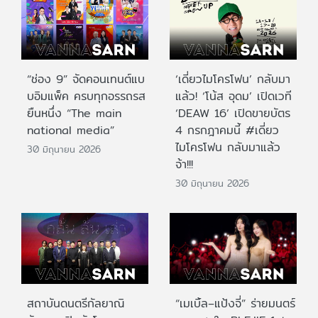
“ช่อง 9” จัดคอนเทนต์แบ
‘เดี่ยวไมโครโฟน’ กลับมา
บอิมแพ็ค ครบทุกอรรถรส
แล้ว! ‘โน้ส อุดม’ เปิดเวที
ยืนหนึ่ง “The main
‘DEAW 16’ เปิดขายบัตร
national media”
4 กรกฎาคมนี้ #เดี่ยว
ไมโครโฟน กลับมาแล้ว
30 มิถุนายน 2026
จ้า!!!
30 มิถุนายน 2026
สถาบันดนตรีกัลยาณิ
“เมเบิ้ล–แป้งจี่” ร่ายมนตร์