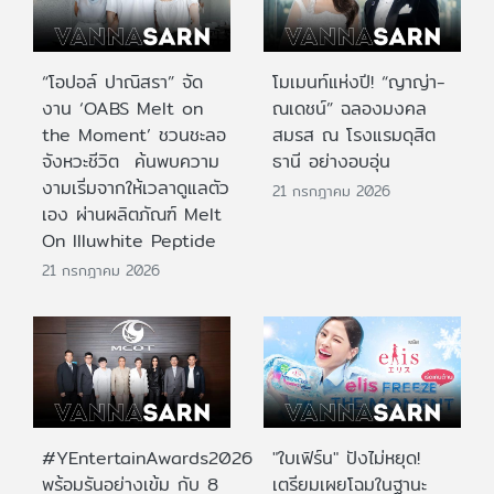
“โอปอล์ ปาณิสรา” จัด
โมเมนท์แห่งปี! “ญาญ่า-
งาน ‘OABS Melt on
ณเดชน์” ฉลองมงคล
the Moment’ ชวนชะลอ
สมรส ณ โรงแรมดุสิต
จังหวะชีวิต ค้นพบความ
ธานี อย่างอบอุ่น
งามเริ่มจากให้เวลาดูแลตัว
21 กรกฎาคม 2026
เอง ผ่านผลิตภัณฑ์ Melt
On Illuwhite Peptide
21 กรกฎาคม 2026
#YEntertainAwards2026
"ใบเฟิร์น" ปังไม่หยุด!
พร้อมรันอย่างเข้ม กับ 8
เตรียมเผยโฉมในฐานะ