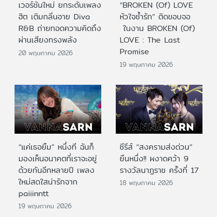
เวอร์ชันใหม่ ยกระดับเพลง
“BROKEN (Of) LOVE
ฮิต เติมกลิ่นอาย Diva
หัวใจช้ำรัก” ติดขอบจอ
R&B ถ่ายทอดความคิดถึง
ในงาน BROKEN (Of)
ผ่านเสียงทรงพลัง
LOVE : The Last
Promise
20 พฤษภาคม 2026
19 พฤษภาคม 2026
“แค่เธอยิ้ม” หนึ่งที ฉันก็
ซีรีส์ “สงครามส่งด่วน”
มองเห็นอนาคตที่เราจะอยู่
ยืนหนึ่ง!! ผงาดคว้า 9
ด้วยกันอีกหลายปี เพลง
รางวัลนาฏราช ครั้งที่ 17
ใหม่สดใสน่ารักจาก
18 พฤษภาคม 2026
paiiinntt
19 พฤษภาคม 2026