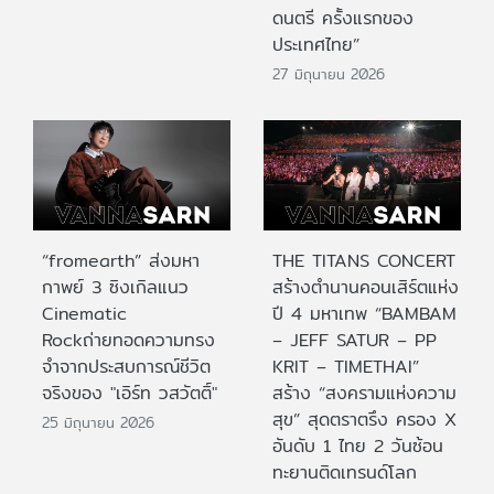
ดนตรี ครั้งแรกของ
ประเทศไทย”
27 มิถุนายน 2026
“fromearth” ส่งมหา
THE TITANS CONCERT
กาพย์ 3 ซิงเกิลแนว
สร้างตำนานคอนเสิร์ตแห่ง
Cinematic
ปี 4 มหาเทพ “BAMBAM
Rockถ่ายทอดความทรง
– JEFF SATUR – PP
จำจากประสบการณ์ชีวิต
KRIT – TIMETHAI”
จริงของ "เอิร์ท วสวัตติ์"
สร้าง “สงครามแห่งความ
สุข” สุดตราตรึง ครอง X
25 มิถุนายน 2026
อันดับ 1 ไทย 2 วันซ้อน
ทะยานติดเทรนด์โลก