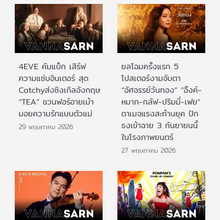
4EVE คัมแบ็ก เสิร์ฟ
ยลโฉมครั้งแรก 5
ความแซ่บอินเตอร์ สุด
โปสเตอร์งามจับตา
Catchyส่งซิงเกิลอังกฤษ
“อัศจรรย์วันทอง” “อิ้งค์-
“TEA” ชวนฟอร์อายเม้า
หมาก-กลัฟ-ปริมมี่-เฟย”
มอยความรักแบบตัวแม่
ดาเมจแรงสะท้านยุค ปัก
ธงเข้าฉาย 3 กันยายนนี้
29 พฤษภาคม 2026
ในโรงภาพยนตร์
27 พฤษภาคม 2026