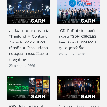
สรุปผลงานประกาศรางวัล
"GDH" เปิดโผโปรเจกต์
“Thailand Y Content
ใหม่ใน "GDH CIRCLES
Awards 2025” เชิดชู
Feel Good โคจรความ
เกียรติคนหน้าจอ-หลังจอ
สุข สนุกกว่าที่เค
หนุนอุตสาหกรรมซีรีส์วาย
26 กรกฎาคม 2026
ไทยสู่สากล
26 กรกฎาคม 2026
iQIYI International
“แถลงข่าวเปิดตัวสุพรรณ