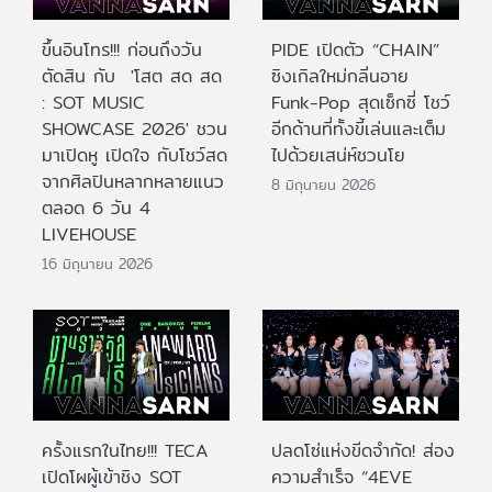
ขึ้นอินโทร!!! ก่อนถึงวัน
PIDE เปิดตัว “CHAIN”
ตัดสิน กับ 'โสต สด สด
ซิงเกิลใหม่กลิ่นอาย
: SOT MUSIC
Funk-Pop สุดเซ็กซี่ โชว์
SHOWCASE 2026' ชวน
อีกด้านที่ทั้งขี้เล่นและเต็ม
มาเปิดหู เปิดใจ กับโชว์สด
ไปด้วยเสน่ห์ชวนโย
จากศิลปินหลากหลายแนว
8 มิถุนายน 2026
ตลอด 6 วัน 4
LIVEHOUSE
16 มิถุนายน 2026
ครั้งแรกในไทย!!! TECA
ปลดโซ่แห่งขีดจำกัด! ส่อง
เปิดโผผู้เข้าชิง SOT
ความสำเร็จ “4EVE