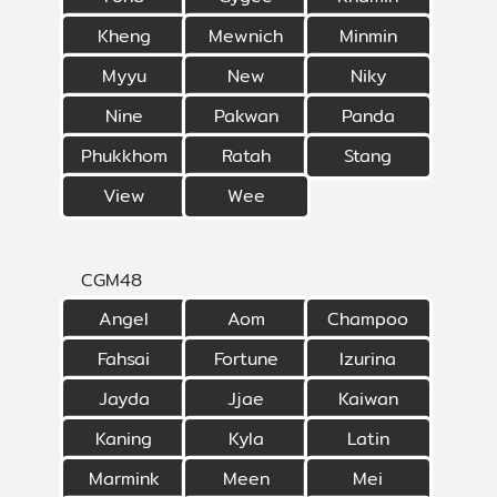
Kheng
Mewnich
Minmin
Myyu
New
Niky
Nine
Pakwan
Panda
Phukkhom
Ratah
Stang
View
Wee
CGM48
Angel
Aom
Champoo
Fahsai
Fortune
Izurina
Jayda
Jjae
Kaiwan
Kaning
Kyla
Latin
Marmink
Meen
Mei