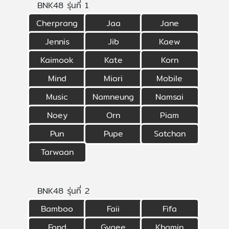
BNK48 รุ่นที่ 1
Cherprang
Jaa
Jane
Jennis
Jib
Kaew
Kaimook
Kate
Korn
Mind
Miori
Mobile
Music
Namneung
Namsai
Noey
Orn
Piam
Pun
Pupe
Satchan
Tarwaan
BNK48 รุ่นที่ 2
Bamboo
Faii
Fifa
Fond
Gygee
Khamin