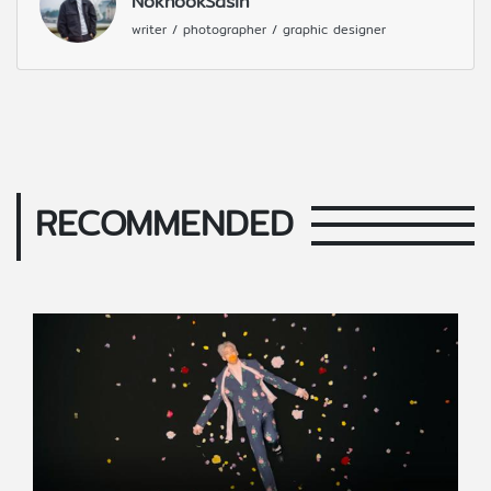
NokhookSasin
writer / photographer / graphic designer
RECOMMENDED