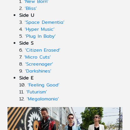
1.
‘New Born’
2.
‘Bliss’
Side U
3.
‘Space Dementia’
4.
‘Hyper Music’
5.
‘Plug In Baby’
Side S
6.
‘Citizen Erased’
7.
‘Micro Cuts’
8.
‘Screenager’
9.
‘Darkshines’
Side E
10.
‘Feeling Good’
11.
‘Futurism’
12.
‘Megalomania’