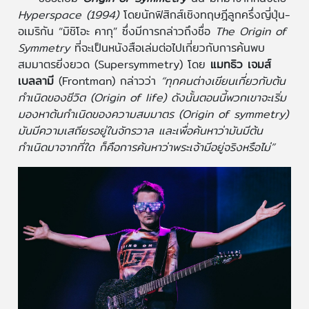
Hyperspace (1994)
โดยนักฟิสิกส์เชิงทฤษฎีลูกครึ่งญี่ปุ่น-
อเมริกัน “มิชิโอะ คากุ” ซึ่งมีการกล่าวถึงชื่อ
The Origin of
Symmetry
ที่จะเป็นหนังสือเล่มต่อไปเกี่ยวกับการค้นพบ
สมมาตรยิ่งยวด (Supersymmetry) โดย
แมทธิว เจมส์
เบลลามี
(Frontman) กล่าวว่า
“ทุกคนต่างเขียนเกี่ยวกับต้น
กำเนิดของชีวิต (Origin of life) ดังนั้นตอนนี้พวกเขาจะเริ่ม
มองหาต้นกำเนิดของความสมมาตร (Origin of symmetry)
มันมีความเสถียรอยู่ในจักรวาล และเพื่อค้นหาว่ามันมีต้น
กำเนิดมาจากที่ใด ก็คือการค้นหาว่าพระเจ้ามีอยู่จริงหรือไม่”