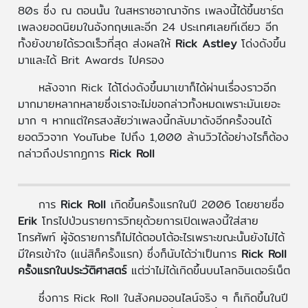
80s ซึ่ง ณ ตอนนั้น ในสหราชอาณาจักร เพลงนี้ได้ขึ้นชาร์ต
เพลงยอดนิยมในอังกฤษและอีก 24 ประเทศเลยทีเดียว อีก
ทั้งยังขายได้รวดเร็วที่สุด ส่งผลให้
Rick Astley
โด่งดังขึ้น
มาและได้ Brit Awards ไปครอง
หลังจาก Rick ได้โด่งดังขึ้นมาเขาก็ได้ผ่านเรื่องราวอีก
มากมายหลากหลายซึ่งเราจะไม่ขอกล่าวทั้งหมดเพราะมันเยอะ
มาก ๆ หากแต่ใครสงสัยว่าเพลงนี้กลับมาดังอีกครั้งจนได้
ยอดวิวจาก YouTube ไปถึง 1,000 ล้านวิวได้อย่างไรก็ต้อง
กล่าวถึงปรากฏการ
Rick Roll
การ
Rick Roll
เกิดขึ้นครั้งแรกในปี 2006 โดยชายชื่อ
Erik
โทรไปป่วนรายการวิทยุด้วยการเปิดเพลงนี้ใส่สาย
โทรศัพท์ ผู้จัดรายการก็ไม่ได้ตอบโต้อะไรเพราะขณะนั้นยังไม่ได้
มีใครเข้าใจ (แน่สิก็ครั้งแรก) ซึ่งก็นับได้ว่าเป็นการ
Rick Roll
ครั้งแรกในประวัติศาสตร์
แต่ว่าไม่ได้เกิดขึ้นบนโลกอินเตอร์เน็ต
ซึ่งการ Rick Roll ในสังคมออนไลน์จริง ๆ ก็เกิดขึ้นในปี