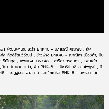
พร พัฒนพานิช, เอิร์ธ BNK48 - นภสรณ์ ศิริปาณี , อีฟ
ภัค กิตติรัตนวิวัฒน์ , ข้าวฟ่าง BNK48 - ญาณิศา เมืองคำ, มีน
 ริเริ่มกุล , แพมแพม BNK48 - สาริศา วรสุนทร , แพนเค้ก
ูษิตา วัฒนากรแก้ว, พิม BNK48 - ณิชารีย์ วชิรลาภไพฑูรย์ , ป๊
 - ณัฏฐธิดา อาสนานิ และ โยเกิร์ต BNK48 - นพรดา เลิศ