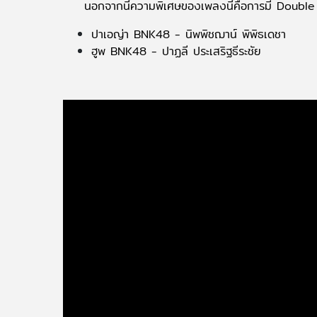
นอกจากนี้ความพิเศษของเพลงนี้คือการมี Double
ปาเอญ่า BNK48 - นิพพิชฌาน์ พิพิธเดชา
ฮูพ BNK48 - ปาฏลี ประเสริฐธีระชัย