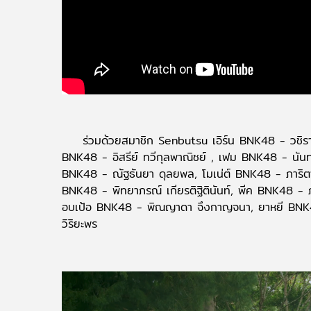
ร่วมด้วยสมาชิก Senbutsu เอิร์น BNK48 - วชิรา
BNK48 - อิสรีย์ ทวีกุลพาณิชย์ , เฟม BNK48 - นันท
BNK48 - ณัฐธันยา ดุลยพล, โมเน่ต์ BNK48 - ภาริตา
BNK48 - พิทยาภรณ์ เกียรติฐิตินันท์, พีค BNK48 - ภ
อบเป้อ BNK48 - พิณญาดา จึงกาญจนา, ยาหยี BNK48
วิริยะพร