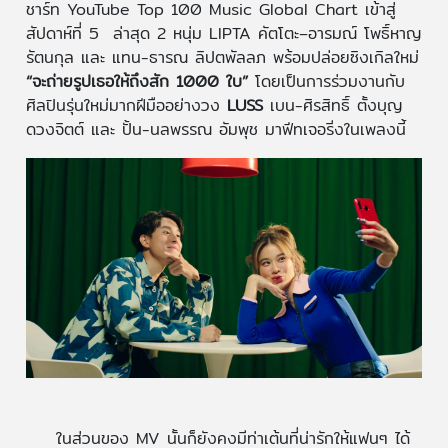
ชาร์ท YouTube Top 100 Music Global Chart เข้าสู่
สัปดาห์ที่ 5 ล่าสุด 2 หนุ่ม LIPTA คัตโตะ–อารมณ์ โพธิ์หาญ
รัตนกุล และ แทน-ธารณ ลิปตพัลลภ พร้อมปล่อยซิงเกิลใหม่
“จะถ่ายรูปเธอให้ถึงสัก 1000 ใบ”
โดยเป็นการร่วมงานกับ
ศิลปินรุ่นใหม่มากฝีมืออย่างวง
LUSS
เบน-ศิรสิทธิ์ ตั้งบุญ
ดวงจิตต์ และ ปั้น-นลพรรณ อัมพุช มาฟีทเจอริ่งในเพลงนี้
ในส่วนของ MV นั้นก็ยังคงมีท่าเต้นที่น่ารักให้แฟนๆ ได้