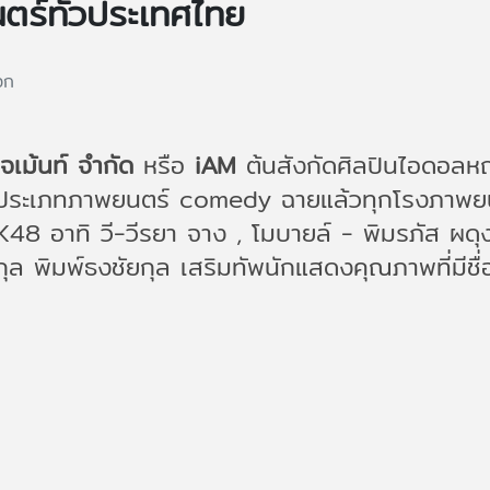
ตร์ทั่วประเทศไทย
อก
จเม้นท์ จํากัด
หรือ
iAM
ต้นสังกัดศิลปินไอดอล
ระเภทภาพยนตร์ comedy ฉายแล้วทุกโรงภาพยนตร์ทั
48 อาทิ วี-วีรยา จาง , โมบายล์ - พิมรภัส ผดุงว
ฐกุล พิมพ์ธงชัยกุล เสริมทัพนักแสดงคุณภาพที่มีชื่อเ