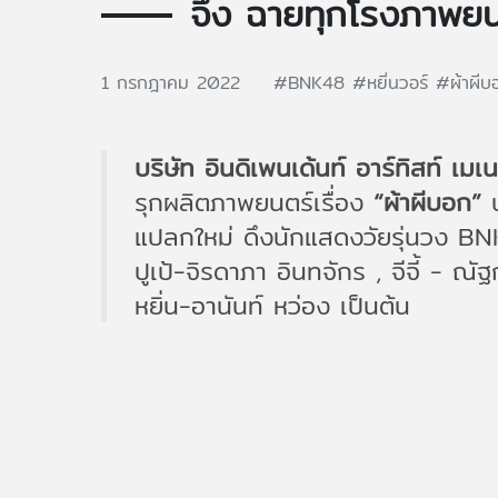
จึ้ง ฉายทุกโรงภาพยน
1 กรกฎาคม 2022
#BNK48
#หยิ่นวอร์
#ผ้าผีบ
บริษัท อินดิเพนเด้นท์ อาร์ทิสท์ เมเน
รุกผลิตภาพยนตร์เรื่อง
“ผ้าผีบอก”
ป
แปลกใหม่ ดึงนักแสดงวัยรุ่นวง BNK
ปูเป้-จิรดาภา อินทจักร , จีจี้ - ณั
หยิ่น-อานันท์ หว่อง เป็นต้น