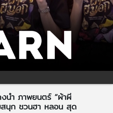
สดงนำ ภาพยนตร์ “ผ้าผี
ามสนุก ชวนฮา หลอน สุด