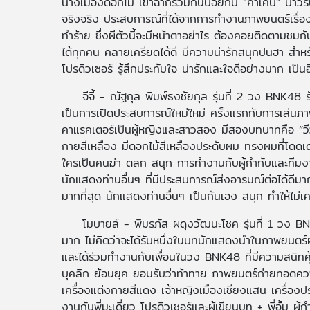
นางเมืองดอกไม้ เข้าฉากร่วมกันบ่อยกับ “คำเคิบ” บ่าว
จริงจริง ประสบการณ์ที่ได้จากการทำงานภาพยนตร์เรื่องนี
ทำร้าย ซึ่งผีตัวนี้จะมีหน้าตาอย่าไร ต้องคอยติดตามชมกั
ได้ทุกคน คลายเครียดได้ดี มีความน่ารักสนุกปนฮา สำ
โปรดิวเซอร์ รู้สึกประทับใจ น่ารักและใจดีอย่างมาก เป็น
จีจี้ - ณัฐกุล พิมพ์ธงชัยกุล รุ่นที่ 2 วง BNK48 รั
เป็นการเปิดประสบการณ์ใหม่ใหม่ ครั้งแรกกับการเล่นภาพ
คาแรคเตอร์เป็นผู้หญิงและสาวสอง มีสองบทบาทคือ “วีว่
กายสีเหลือง มีดอกไม้สีเหลืองประดับผม ทรงผมที่โดดเด่
ใครเป็นคนฆ่า ตลก สนุก การทำงานกับผู้กำกับและทีมงา
นักแสดงท่านอื่นๆ ที่มีประสบการณ์ส่งอารมณ์ต่อได้ดีมาก
มากที่สุด นักแสดงท่านอื่นๆ เป็นกันเอง สนุก ทำให้ไม่
โมบายล์ - พิมรภัส ผดุงวัฒนะโชค รุ่นที่ 1 วง BNK
มาก ไม่คิดว่าจะได้รับหนึ่งในบทนักแสดงนำในภาพยนตร์ผ
และได้ร่วมทำงานกับเพื่อนในวง BNK48 ที่มีความสนิทคุ้น
บุคลิก ย้อนยุค ยอมรับว่าท้าทาย ภาพยนตร์ถ่ายทอดคว
เครื่องแต่งกายสีแดง เจ้าหญิงเมืองเชียงแสน เครื่อง
งานกับพี่มะเดี่ยว โปรดิวเซอร์และผู้เขียนบท + พี่อั้ม 