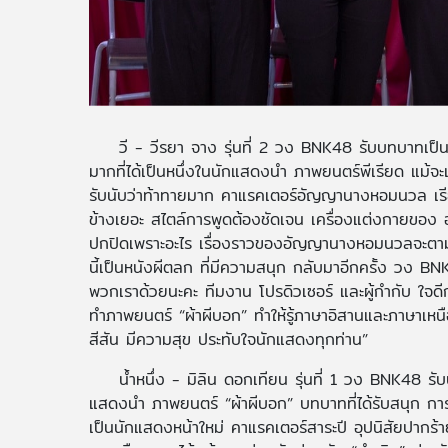
วี - วีรยา จาง รุ่นที่ 2 วง BNK48 รับบทบาทเป็
มากที่ได้เป็นหนึ่งในนักแสดงนำ ภาพยนตร์พีเรียด แม้
รับนับว่าท้าทายมาก คาแรคเตอร์อัญญานางหอมนวล เรี
ข้างเยอะ สไตล์การพูดต้องชัดเจน เครื่องแต่งกายของ 
ปกปิดเพราะอะไร เรื่องราวของอัญญานางหอมนวลจะตามหาผ
นี้เป็นหนังผีตลก ที่มีความสนุก กลับมาอีกครั้ง วง BNK
พวกเราด้วยนะคะ ทีมงาน โปรดิวเซอร์ และผู้กำกับ ใจดีก
ทำภาพยนตร์ “ผ้าผีบอก” ทำให้รู้ภาษาอิสานและภาษาเหนื
สีสัน มีความสุข ประทับใจนักแสดงทุกท่าน”
น้ำหนึ่ง - มิลิน ดอกเทียน รุ่นที่ 1 วง BNK48 รับบ
แสดงนำ ภาพยนตร์ “ผ้าผีบอก” บทบาทที่ได้รับสนุก การ
เป็นนักแสดงหน้าใหม่ คาแรคเตอร์สาระปี อุปนิสัยปากร้า