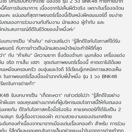
รับใช้ บทนี้รับบทบาทโดย น้องจีจี้ รุ่น 2 วง BNK48 ท้ายทายมาก
้คือการจินตนาการ เนื่องจากไม่เห็นผีตัวจริง เพราะในเรื่องจะโดน
นนะคะ แน่นอนที่สุดภาพยนตร์เรื่องนี้เป็นหนังผีคอมเมอร์ดี้ ชมง่าย
หรับตนเองการร่วมงานกับทีมงาน นักแสดง ผู้กำกับ และ
อีกประสบการณ์ดีดีในชีวิตของน้ำหนึ่งค่ะ”
บบทบาทเป็น “คำเคิบ” กล่าวเสริมว่า “รู้สึกดีใจกับโอกาสที่ได้รับ
ยนตร์ กับการก้าวเป็นนักแสดงหน้าใหม่จะทำให้ดีที่สุด
า” กับ “คำเคิบ” มีความยาก ซึ่งต้องจำบท มุมกล้อง เครื่องแต่ง
น จริต ทาเล็บ เฮฮา จุดเด่นภาพยนตร์เรื่องนี้ คาดเดาไม่ได้เลย
นเหมือนครอบครัว อบอุ่นและใจดี ได้เรียนรู้เทคนิคการแสดงเห็น
 ในภาพยนตร์เรื่องนี้จะเข้าฉากกับพี่น้ำหนึ่ง รุ่น 1 วง BNK48
เครียดในการถ่ายทำ”
48 รับบทบาทเป็น “เก็ดถะหวา” กล่าวต่อไปว่า ”รู้สึกดีใจอย่าง
้าผีบอก ขอบคุณอย่างมากค่ะที่ผู้บริหารมอบโอกาสนี้ให้กับตนเอง
เคยกัน ดีใจกับโอกาสครั้งนี้จริงจริง คาแรคเตอร์ที่ได้รับเป็น 2
ามสนุก รับรู้เรื่องราวของผ้า ความสวยงามของประเทศไทย
ประดับทองคำเนื่องจากมาจากเมืองเด่นเรื่องทองคำ สำหรับ การร่วม
ผู้กำกับ รู้สึกดีและขอบคุณในการเอ็นดูช่วยแนะนำในฉากการถ่ายทำทุก