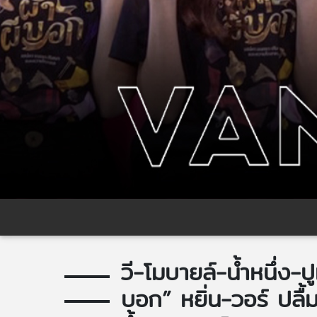
วี-โมบายล์-น้ำหนึ่ง-
บอก” หยิ่น-วอร์ ปล