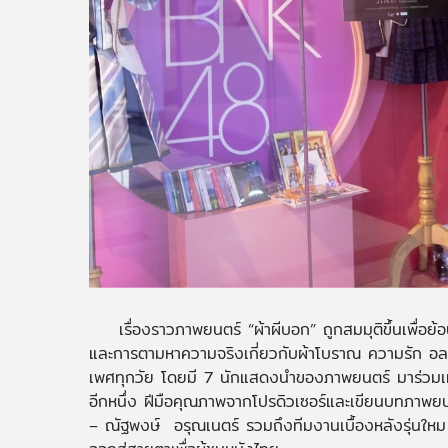
เรื่องราวภาพยนตร์ “ผ้าผีบอก” ถูกสมมุติขึ้นเพื่
และการตามหาความจริงเกี่ยวกับผ้าโบราณ ความรัก อลห
เพศทุกวัย โดยมี 7 นักแสดงนำของภาพยนตร์ มาร่วมเผ
อีกหนึ่ง ฝีมือคุณภาพจากโปรดิวเซอร์และเขียนบทภาพยนตร์ 
– ณัฐพงษ์ อรุณเนตร์ รวมถึงทีมงานเบื้องหลังรุ่นใหม