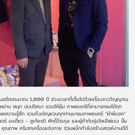
อย้อนอดีตประมาณ 1,000 ปี ช่วงเวลาที่เต็มไปด้วยเรื่องราววิญญาณ
ม่าน สนุก ปมปริศนา ชวนให้ลุ้น ภาพยนตร์ที่สามารถชมได้ทุก
ยความรู้สึก รวมถึงเชิญชวนทุกท่านมาชมภาพยนตร์ “ผ้าผีบอก”
มะเดี่ยว - ชูเกียรติ ศักดิ์วีระกุล และผู้กำกับรุ่นใหม่ไฟแรง อั้ม
 คุณภาพ ครีเอทเครื่องแต่งกาย ร่วมผนึกกำลังสร้างสรรค์งานดีดี