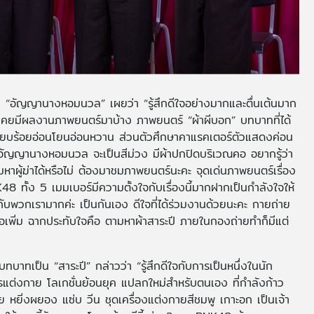
น “อัญญานางหอมนวล” เผยว่า “รู้สึกดีใจอย่างมากและตื่นเต้นมาก
จะเคยมีผลงานภาพยนตร์มาบ้าง ภาพยนตร์ “ผ้าผีบอก” บทบาทที่ได้
ยบร้อยอ่อนโยนอ่อนหวาน ส่วนตัวศึกษาคาแรคเตอร์ตัวแสดงค่อน
อัญญานางหอมนวล จะเป็นสีม่วง มีผ้าปกปิดบริเวณคอ อยากรู้ว่า
ู้ฆ่าได้หรือไม่ ต้องมาชมภาพยนตร์นะคะ จุดเด่นภาพยนตร์เรื่อง
48 ทั้ง 5 เมมเบอร์มีความตั้งใจกับเรื่องนี้มากฝากเป็นกำลังใจให้
ับพวกเรามากค่ะ เป็นกันเอง ดีใจที่ได้ร่วมงานด้วยนะคะ กายถ่าย
อเพิ่ม ฉากประทับใจคือ ตามหาผ้าสาระปี ภายในกองถ่ายทำก็มีแต่
ทบาทเป็น “สาระปี” กล่าวว่า “รู้สึกดีใจกับการเป็นหนึ่งในนัก
แต่งกาย โลเกชั่นย้อนยุค แปลกใหม่สำหรับตนเอง ที่กำลังก้าว
ย หยิ่งผยอง แซ่บ วีน ชุดเครื่องแต่งกายสีชมพู เกาะอก เป็นเจ้า