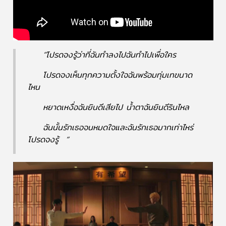
“โปรดจงรู้ว่าที่ฉันทำลงไปฉันทำไปเพื่อใคร
โปรดจงเห็นทุกความตั้งใจฉันพร้อมทุ่มเทขนาด
ไหน
หยาดเหงื่อฉันยินดีเสียไป น้ำตาฉันยินดีรินไหล
ฉันนั้นรักเธอจนหมดใจและฉันรักเธอมากเท่าไหร่
โปรดจงรู้ “