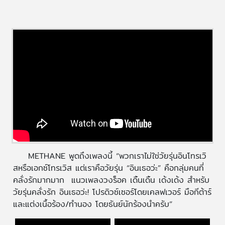
METHANE พูดถึงเพลงนี้ “พวกเราไม่ใช่วัยรุ่นอินโทรเวิ
สหรือเอกซ์โทรเวิส แต่เราคือวัยรุ่น “อินเธอว่ะ” คือกลุ่มคนที่
คลั่งรักมากมาก แนวเพลงวงร็อค เดิ้นเดิ้น เด้งเด้ง สำหรับ
วัยรุ่นคลั่งรัก อินเธอว่ะ! โปรดิวซ์เซอร์โดยเคลฟเวอร์ มือกีต้าร์
และแต่งเนื้อร้อง/ทำนอง โดยธันย์นักร้องนำครับ”