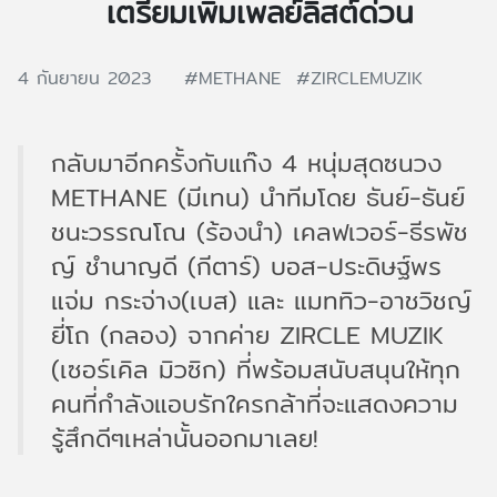
เตรียมเพิ่มเพลย์ลิสต์ด่วน
4 กันยายน 2023
#METHANE
#ZIRCLEMUZIK
กลับมาอีกครั้งกับแก๊ง 4 หนุ่มสุดซนวง
METHANE (มีเทน) นำทีมโดย ธันย์-ธันย์
ชนะวรรณโณ (ร้องนำ) เคลฟเวอร์-ธีรพัช
ญ์ ชำนาญดี (กีตาร์) บอส-ประดิษฐ์พร
แจ่ม กระจ่าง(เบส) และ แมททิว-อาชวิชญ์
ยี่โถ (กลอง) จากค่าย ZIRCLE MUZIK
(เซอร์เคิล มิวซิก) ที่พร้อมสนับสนุนให้ทุก
คนที่กำลังแอบรักใครกล้าที่จะแสดงความ
รู้สึกดีๆเหล่านั้นออกมาเลย!