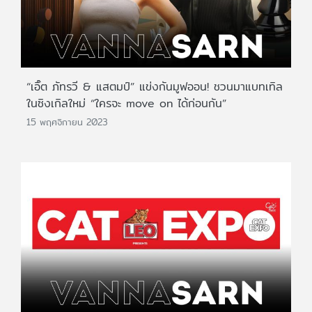
“เอิ๊ต ภัทรวี & แสตมป์” แข่งกันมูฟออน! ชวนมาแบทเทิล
ในซิงเกิลใหม่ “ใครจะ move on ได้ก่อนกัน”
15 พฤศจิกายน 2023