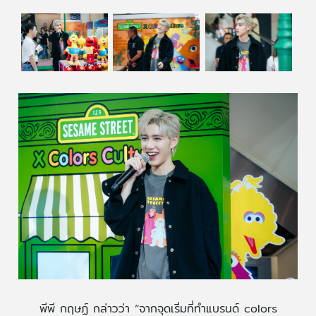
พีพี กฤษฏ์ กล่าวว่า “จากจุดเริ่มที่ทำแบรนด์ colors