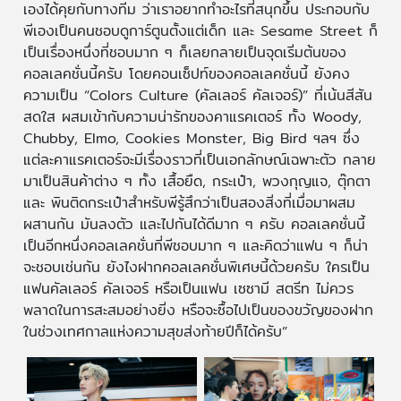
เองได้คุยกับทางทีม ว่าเราอยากทำอะไรที่สนุกขึ้น ประกอบกับ
พีเองเป็นคนชอบดูการ์ตูนตั้งแต่เด็ก และ Sesame Street ก็
เป็นเรื่องหนึ่งที่ชอบมาก ๆ ก็เลยกลายเป็นจุดเริ่มต้นของ
คอลเลคชั่นนี้ครับ โดยคอนเซ็ปท์ของคอลเลคชั่นนี้ ยังคง
ความเป็น “Colors Culture (คัลเลอร์ คัลเจอร์)” ที่เน้นสีสัน
สดใส ผสมเข้ากับความน่ารักของคาแรคเตอร์ ทั้ง Woody,
Chubby, Elmo, Cookies Monster, Big Bird ฯลฯ ซึ่ง
แต่ละคาแรคเตอร์จะมีเรื่องราวที่เป็นเอกลักษณ์เฉพาะตัว กลาย
มาเป็นสินค้าต่าง ๆ ทั้ง เสื้อยืด, กระเป๋า, พวงกุญแจ, ตุ๊กตา
และ พินติดกระเป๋าสำหรับพีรู้สึกว่าเป็นสองสิ่งที่เมื่อมาผสม
ผสานกัน มันลงตัว และไปกันได้ดีมาก ๆ ครับ คอลเลคชั่นนี้
เป็นอีกหนึ่งคอลเลคชั่นที่พีชอบมาก ๆ และคิดว่าแฟน ๆ ก็น่า
จะชอบเช่นกัน ยังไงฝากคอลเลคชั่นพิเศษนี้ด้วยครับ ใครเป็น
แฟนคัลเลอร์ คัลเจอร์ หรือเป็นแฟน เซซามี สตรีท ไม่ควร
พลาดในการสะสมอย่างยิ่ง หรือจะซื้อไปเป็นของขวัญของฝาก
ในช่วงเทศกาลแห่งความสุขส่งท้ายปีก็ได้ครับ”