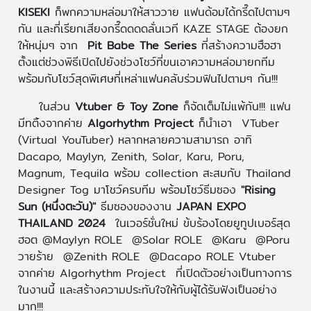
KISEKI
ก็พกความหล่อมาให้สาววาย แฟนด้อมได้กรี๊ดไปตามๆ
กัน
และที่เรียกเสียงกรี๊ดดดดลั่นเวที KAZE STAGE ต้องยก
ให้หนุ่มๆ จาก
Pit Babe The Series
ที่สร้างความฮือฮา
ตั้งแต่ช่วงพิธีเปิดไปยังช่วงโชว์ที่ขนเอาความหล่อมายกทีม
พร้อมกับโชว์สุดพิเศษที่เหล่าแฟนคลับร่วมฟินไปตามๆ กัน!!!
ในส่วน
Vtuber & Toy Zone
ก็จัดเต็มไม่แพ้กัน!!!
แฟน
มีทติ้งจากค่าย
Algorhythm Project
ก็นำเอา VTuber
(Virtual YouTuber) หลากหลายความสามารถ อาทิ
Dacapo, Maylyn, Zenith, Solar, Karu, Poru,
Magnum, Tequila พร้อม collection สะสมกับ Thailand
Designer Tog มาโชว์ครบทีม พร้อมโชว์ธีมซอง
"Rising
Sun (หนึ่งตะวัน)"
ธีมซองของงาน
JAPAN EXPO
THAILAND 2024
ในเวอร์ชั่นใหม่ ข้บร้องโดยยูทูปเบอร์สุด
ฮอต @Maylyn ROLE @Solar ROLE @Karu @Poru
วายร้าย @Zenith ROLE @Dacapo ROLE Vtuber
จากค่าย Algorhythm Project ที่เปิดตัวอย่างเป็นทางการ
ในงานนี้ และสร้างความประทับใจให้กับผู้ได้รับฟังเป็นอย่าง
มาก!!!