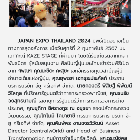
JAPAN EXPO THAILAND 2024
มีพิธีเปิดอย่างเป็น
ทางการสุดอลังการ เมื่อวันศุกร์ที่ 2 กุมภาพันธ์ 2567 บน
เวทีใหญ่ KAZE STAGE ที่ผ่านมา โดยได้รับเกียรติจากเหล่า
พันธมิตร ผู้สนับสนุนงาน ศิลปินญี่ปุ่นและไทยเข้าร่วมพิธีเปิด
อาทิ
ฯพณฯ คุณนะชิดะ คะสุยะ
เอกอัครราชทูตวิสามัญผู้มี
อำนาจเต็มแห่งญี่ปุ่น,
คุณยุพเรศ เอกธุระประคัลภ์
ประธาน
บริหารบริษัท จียู ครีเอทีฟ จำกัด,
นายกองตรี พิสิษฐ์ พิพัฒน์
วิไลกุล
ที่ปรึกษารัฐมนตรีว่าการกระทรวงพาณิชย์,
คุณธนรัช
จงสุทธนามณี
เลขานุการรัฐมนตรีว่าการกระทรวงการต่าง
ประเทศ,
คุณยุถิกา อิศรางกูร ณ อยุธยา
รองปลัดกระทรวง
วัฒนธรรม,
คุณโทโมมิ โคบายาชิ
กรรมการบริหาร บริษัท จี-
ยู ครีเอทีฟ จำกัด,
คุณพิมพ์พร งามขจรวิวัฒน์
Asset
Director (centralwOrld) and Head of Business
Transformation ศูนย์การค้าเซ็นทรัลเวิลด์,
ผศ.ดร.ณัฐพล