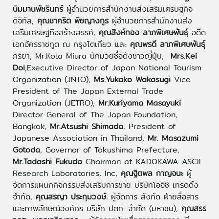
นิมมานพัชรินทร์
ผู้อำนวยการสำนักงานส่งเสริมเศรษฐกิจ
ดิจิทัล,
คุณชาคริต พิชญางกูร
ผู้อำนวยการสำนักงานส่ง
เสริมเศรษฐกิจสร้างสรรค์,
คุณสิงห์ทอง ลาภพิเศษพันธุ์
อดีต
เอกอัครราชทูต ณ กรุงโตเกียว และ
คุณพรดี ลาภพิเศษพันธุ์
ภริยา, Mr.Kota Miura นักมวยชื่อดังชาวญี่ปุ่น,
Mrs.Kei
Doi
,Executive Director of Japan National Tourism
Organization (JNTO),
Ms.Yukako Wakasugi
Vice
President of The Japan External Trade
Organization (JETRO),
Mr.Kuriyama Masayuki
Director General of The Japan Foundation,
Bangkok,
Mr.Atsushi Shimada
, President of
Japanese Association in Thailand,
Mr. Masazumi
Gotoda
, Governor of Tokushima Prefecture,
Mr.Tadashi Fukuda
Chairman at KADOKAWA ASCII
Research Laboratories, Inc,
คุณฐิตพล กาญจนะ
ผู้
จัดการแผนกกิจกรรมส่งเสริมการขาย บริษัทโออิชิ เทรดดิ้ง
จำกัด,
คุณสรญา ประทุมวงษ์.
ผู้จัดการ สังกัด ฝ่ายสื่อสาร
และภาพลักษณ์องค์กร บริษัท ปตท. จำกัด (มหาชน),
คุณสรร