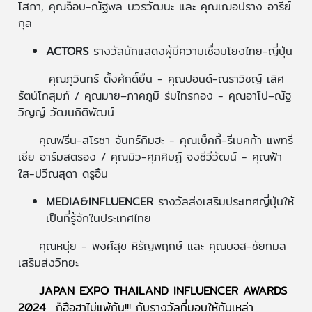
โสภา, คุณจ็อบ-ณัฐพล บวรวัฒนะ และ คุณเฌอปราง อารีย์
กุล
ACTORS
รางวัลนักแสดงผู้มีความเชื่อมโยงไทย-ญี่ปุ่น
คุณภูวินทร์ ตั้งศักดิ์ยืน - คุณปอนด์-ณราวิชญ์ เลิศ
รัตน์โกสุมภ์ / คุณมาย–ภาคภูมิ ร่มไทรทอง - คุณอาโป–ณัฐ
วิญญ์ วัฒนกิติพัฒน์
คุณฟรีน-สโรชา จันทร์กิมฮะ - คุณเบ็คกี้-รีเบคก้า แพทรี
เซีย อาร์มสตรอง / คุณมิว-ศุภศิษฎ์ จงชีวีวัฒน์ - คุณฟ้า
ใส-ปวีณสุดา ดรูอิ้น
MEDIA&INFLUENCER
รางวัลส่งเสริมประเทศญี่ปุ่นให้
เป็นที่รู้จักในประเทศไทย
คุณหนุ่ย - พงศ์สุข หิรัญพฤกษ์ และ คุณบอส-ชัยกมล
เสริมส่งวิทยะ
JAPAN EXPO THAILAND INFLUENCER AWARDS
2024
ก็ฮือฮาไม่แพ้กัน!!! กับรางวัลที่มอบให้กับเหล่า