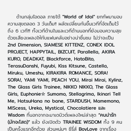
ด้านกลุ่มไอดอล ภายใต้
"World of Idol"
ยกทัพมามอบ
ความสุขตลอด 3 วันเต็ม!! ผลัดเปลี่ยนกันขึ้นเวทีที่จัดเต็มไว้
ถึง 6 เวที!!! ทั้งเวทีด้านในและเวทีด้านนอกที่ยังมอบความสุข
ด้วยเสียงเพลงให้กับแฟนคลับอย่างน่าชื่นชม ไม่ว่าจะเป็น
2nd Dimension, SIAMESE KITTENZ, CONEX IDOL
PROJECT, HAPPYTAIL, BIZCUIT, Parallella, AKIRA
KURO, DEADKAT, Blackforce, HatoBito,
TerasuDanshi, Fuyubi, Kiss Kitsune, Castella,
Miruku, Umeshu, KIRAKIRA ROMANCE, SORA!
SORA!, YAMI YAMI, PEACH YOU, Mirai Mirai, Kylinz,
The Glass Girls Trainee, NIKKO NIKKO, The Glass
Girls, Euphonie☆ Sumomo, Stellagrima, Ikinari Tell
Me, HatsuHana no bane, STARDUSH, Mamemono,
MIScess, Ureka, Mystical, Chocolatiere และ
Wisdom
ที่นอกจากจะมาเดบิวต์เพลงใหม่ล่าสุด
“คนน่ารัก
(มักจะโสด)”
แล้ว ยังเปิดตัว
TRAINEE WISDOM
ทั้ง 9 คน
เป็นครั้งแรกอีกด้วย
ส่วนหนุ่มๆ ซีรี่ส์
BoyLove
จากเรื่อง