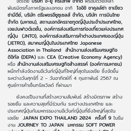
จัดโดย
บริษัท จี-ยู ครีเอทีฟ จำกัด
พร้อมด้วยเหล่า
พันธมิตรทั้งภาครัฐและเอกชน อาทิ
โออิชิ ชาคูลล์ซ่า ชาเขียว
ซ่ามีดีย์, บริษัท ตรีเพชรอีซูซุเซลส์ จํากัด, บริษัท การบินไทย
จำกัด (มหาชน), สถานเอกอัครราชทูตญี่ปุ่นประจำประเทศไทย,
เจแปนฟาวด์เดชั่น, องค์การส่งเสริมการท่องเที่ยวแห่งประเทศ
ญี่ปุ่น (JNTO), องค์การส่งเสริมการค้าต่างประเทศของญี่ปุ่น
(JETRO), สมาคมญี่ปุ่นในประเทศไทย Japanese
Association in Thailand สำนักงานส่งเสริมเศรษฐกิจ
ดิจิทัล (DEPA)
และ
CEA (Creative Economy Agency)
หรือ
สำนักงานส่งเสริมเศรษฐกิจส้างสรรค์ (องค์การมหาชน)
ผนึกกำลังจัดงานอีเว้นท์ญี่ปุ่นที่ใหญ่ที่สุดในเอเชีย ซึ่งจัดขึ้น
ระหว่างวันศุกร์ที่ 2 – วันอาทิตย์ที่ 4 กุมภาพันธ์ 2567 ณ
ศูนย์การค้าเซ็นทรัลเวิลด์ ที่ผ่านมา
ยังคงเป็นงานที่สร้างความสัมพันธ์ สร้างมิตรภาพ สร้าง
รอยยิ้ม และความสุขที่มีร่วมกัน ระหว่างประเทศไทย และ
ประเทศญี่ปุ่นกับมหกรรมงานอีเว้นท์ญี่ปุ่นที่ยิ่งใหญ่ที่สุดใน
เอเชีย
JAPAN EXPO THAILAND 2024 ครั้งที่ 9
ในธีม
งาน
JOURNEY TO JAPAN
มหกรรม SOFT POWER