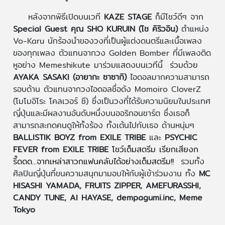
หลังจากพิธีเปิดบนเวที
KAZE STAGE
ก็มีโชว์ดีๆ จาก
Special Guest
คุณ SHO KURUIN (โช คิริวอิน)
ตำแหน่ง
Vo-Karu นักร้องนำของวงที่เป็นผู้แต่งดนตรีและเนื้อเพลง
ของทุกเพลง ตัวแทนจากวง Golden Bomber ที่มีเพลงติด
หูอย่าง Memeshikute มาร่วมแสดงบนเวทีนี้ ร่วมด้วย
AYAKA SASAKI (อายากะ ซาซากิ)
ไอดอลมากความสามารถ
รอบด้าน ตัวแทนจากวงไอดอลชื่อดัง Momoiro CloverZ
(โมโมอิโระ โคลเวอร์ ซี) ซึ่งเป็นวงที่ได้รับความนิยมในประเทศ
ญี่ปุ่นและมีผลงานอันดับหนึ่งบนออริกอนชาร์ต ซึ่งเธอก็
สามารถสะกดคนดูให้ทั้งร้อง ทั้งเต้นไปกับเธอ ด้านหนุ่มๆ
BALLISTIK BOYZ from EXILE TRIBE
และ
PSYCHIC
FEVER from EXILE TRIBE
โชว์เต็มสตรีม เรียกเสียงก
รี๊ดดด...จากเหล่าสาวกแฟนคลับได้อย่างเต็มสตรีม!!
รวมทั้ง
ศิลปินญี่ปุ่นที่ขนความสนุกมามอบให้กับผู้เข้าร่วมงาน ทั้ง
MC
HISASHI YAMADA, FRUITS ZIPPER, AMEFURASSHI,
CANDY TUNE, AI HAYASE, dempagumi.inc, Meme
Tokyo