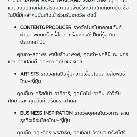
รางวัล
JAPAN EXPO THAILAND 2024
สำหรับบุคคลใน
แวดวงบันเทิงที่ส่งเสริมความสัมพันธ์ระหว่างไทยกับญี่ปุ่น ซึ่ง
ในปีนี้มีเหล่าคนบันเทิงเข้าร่วมรับรางวัล ดังนี้
CONTENT&PRODUCER
รางวัลโปรโมทคอนเท้นท์
ผ่านภาพยนตร์ ซีรี่ส์ไทย หรือละครให้เป็นที่รู้จักใน
ประเทศญี่ปุ่น
คุณถา-สถาพร พานิชรักษาพงศ์, คุณจ๋า-ยศสินี ณ นคร
และ คุณปอนด์-กฤษดา วิทยาขจรเดช
ARTISTS
รางวัลศิลปินผู้มีความเชื่อมโยงสานสัมพันธ์
ไทย-ญี่ปุ่น
คุณติ๊นา-คริสติน่า อากีล่าร์, คุณโตโน่-ภาคิน คำวิลัย
ศักดิ์ และ คุณอิ๊งค์-วรันธร เปานิล
BUSINESS INSPIRATION
รางวัลบุคคลในวงการ สาน
ธุรกิจเชื่อมโยงไทย-ญี่ปุ่น
คุณติ๊ก-กฤษติกร พรสาธิต, คุณท็อป-จิรายุส ทรัพย์ศรี