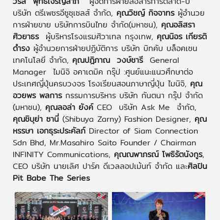
วรส พุทธเจริญลาภ
ผู้จัดการฝ่ายสื่อสารการตลาด-บี
บริษัท ตรีเพชรอีซูซุเซลส์ จำกัด,
คุณวิชญ์ กิจจาทร
ผู้อำนวย
การฝ่ายขาย บริษัทการบินไทย จำกัด(มหาชน),
คุณอลิสรา
ศิวยาธร
ผู้บริหารโรงแรมศิวาเทล กรุงเทพ,
คุณนิอร เกียรติ
ดำรง
ผู้อำนวยการฝ่ายปฏิบัติการ บริษัท บิทคับ บล็อคเชน
เทคโนโลยี จำกัด,
คุณปฎิภาณ วงษ์ชารี
General
Manager ไมนิจิ อคาเดมิค กรุ๊ป :ศูนย์แนะแนวศึกษาต่อ
ประเทศญี่ปุ่นครบวงจร โรงเรียนสอนภาษาญี่ปุ่น ไมนิจิ,
คุณ
อวยพร พลการ
กรรมการบริหาร บริษัท กันตนา กรุ๊ป จำกัด
(มหาชน),
คุณลอล่า ยังค์
CEO บริษัท Ask Me จำกัด,
คุณชิบุย่า ซานี่
(Shibuya Zarny) Fashion Designer,
คุณ
หรรษา เอกธุระประคัลภ์
Director of Siam Connection
Sdn Bhd, Mr.Masahiro Saito Founder / Chairman
INFINITY Communications,
คุณณพาภรณ์ โพธิรัตนังกูร
,
CEO บริษัท นายเลิศ ปาร์ค ดีเวลลอปเม้นท์ จำกัด และ
ศิลปิน
Pit Babe The Series