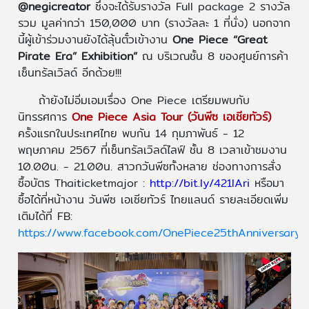
@negicreator
ซึ่งจะได้รับรางวัล Full package 2 รางวัล
รวม มูลค่ากว่า 150,000 บาท (รางวัลละ 1 ที่นั่ง) นอกจาก
นี้ผู้เข้าร่วมงานยังได้ลุ้นตั๋วเข้างาน
One Piece “Great
Pirate Era” Exhibition”
ณ บริเวณชั้น 8 ของศูนย์การค้า
เซ็นทรัลเวิลด์ อีกด้วย!!!
ถ้ายังไม่อิ่มเอมเรื่อง One Piece เตรียมพบกับ
นิทรรศการ
One Piece Asia Tour (วันพีซ เอเชียทัวร์)
ครั้งแรกในประเทศไทย พบกัน 14 กุมภาพันธ์ - 12
พฤษภาคม 2567 ที่เซ็นทรัลเวิลด์ไลฟ์ ชั้น 8 เวลาเข้าชมงาน
10.00น. - 21.00น. สาวกวันพีซทั้งหลาย ช่องทางการสั่ง
ซื้อบัตร Thaiticketmajor :
http://bit.ly/421IAri
หรือมา
ซื้อได้ที่หน้างาน วันพีซ เอเซียทัวร์ ไทยแลนด์ รายละเอียดเพิ่ม
เติมได้ที่ FB:
https://www.facebook.com/OnePiece25thAnniversaryAs