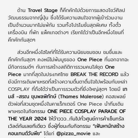
ด้าน
Travel Stage
ก็คึกคักไปด้วยการแสดงโชว์ศิลป
วัฒนธรรมจากญี่ปุ่น ซึ่งได้รับความสนใจจากผู้เข้าร่วมงาน
เป็นจำนวนมากไม่แพ้กัน รวมทั้งโปรโมชั่นสุดพิเศษ ทั้งตั๋ว
เครื่องบิน ที่พัก แพ็คเกจต่างๆ เรียกได้ว่าเป็นอีกหนึ่งโซนที่
คึกคักกันสุดๆ
ส่วนอีกหนึ่งไฮไลท์ที่ได้รับความนิยมชมชอบ ชมชื่นและ
คึกคักกันสุดๆ คงหนีไม่พ้นบูธของ
One Piece
ที่นอกจากจะ
มีกิจกรรมดีๆ กับการสร้างสถิติการรวมคนใส่ชุด
One
Piece
มากที่สุดในประเทศไทย
BREAK THE RECORD
แล้ว
ยังมีการเดินพาเหรดที่สร้างความตื่นตาตื่นใจไปพร้อมกับเหล่า
COSPLAY ที่ถือได้ว่าเป็นการรวมตัวที่ยิ่งใหญ่สุดๆ โดยมี
เท
มส์ -สรณ​ ขุนพลพิทักษ์
(
Thames Malerose
) คอสเพลย์
ตัวพ่อที่สวมชุดหนึ่งในคาแร็กเตอร์ One Piece นำทีมเดิน
พาเหรดใน
กิจกรรม
ONE PIECE COSPLAY PARADE OF
THE YEAR 2024
ให้ว้าววว...กันไปทั่วศูนย์การค้าเซ็นทรัล
เวิลด์กันเลยทีเดียว ซึ่งผู้ที่ชนะกับกิจกรรม
“เฟ้นหานักสร้าง
คอนเทนต์วันพีช”
ได้แก่
@pizza_movie
และ