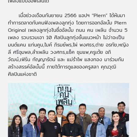
เพลงแบบออฟไลน์ได้
เมื่อช่วงเดือนกันยายน 2566 แอปฯ “Plern” ได้หันมา
ทำการตลาดกับคนฟังเพลงลูกทุ่ง โดยการออกอัลบั้ม Plern
Original เพลงลูกทุ่งในชื่ออัลบั้ม ถนน คน เพลิน จำนวน 5
เพลง รวบรวมเอา 10 ศิลปินลูกทุ่งชั้นแนวหน้า ไม่ว่าจะเป็น
มนต์แคน แก่นคูน,ไมค์ ภิรมย์พร,ไผ่ พงศธร,ต่าย อรทัย,หญิง
ลี ศรีจุมพล,ลำเพลิน วงศกร,แซ็ค ชุมแพ,ครูเต้ย อภิ
วัฒน์,เฟิร์น กัญญารัตน์ และ แม่รำไพ แสงทอง มาร่วมกัน
สร้างสรรค์อัลบั้มนี้ ภายใต้การดูแลของครูสลา คุณวุฒิ
ศิลปินแห่งชาติ