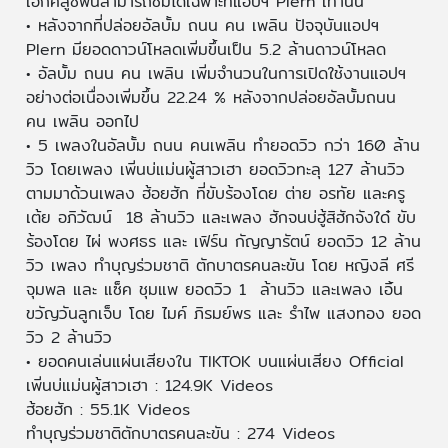
เอ็กคลูซีพนี้สามารถชมได้เฉพาะที่แอปฯ Plern เท่านั้น
• หลังจากที่ปล่อยอัลบั้ม ถนน คน เพลิน ปัจจุบันแอปฯ
Plern มียอดดาวน์โหลดเพิ่มขึ้นเป็น 5.2 ล้านดาวน์โหลด
• อัลบั้ม ถนน คน เพลิน เพิ่มจำนวนในการเปิดใช้งานแอปฯ
อย่างต่อเนื่องเพิ่มขึ้น 22.24 % หลังจากปล่อยอัลบั้มถนน
คน เพลิน ออกไป
• 5 เพลงในอัลบั้ม ถนน คนเพลิน ทำยอดวิว กว่า 160 ล้าน
วิว โดยเพลง เพิ่นบ่แม่นผู้สาวเฮา ยอดวิวทะลุ 127 ล้านวิว
ตามมาด้วนเพลง ฮ้อยฮัก ที่ขับร้องโดย ต่าย อรทัย และครู
เต้ย อภิวัฒน์ 18 ล้านวิว และเพลง ฮักจนบ่ฮู้สิฮักจังใด๋ ขับ
ร้องโดย ไผ่ พงศธร และ เฟิร์น กัญญารัตน์ ยอดวิว 12 ล้าน
วิว เพลง ทำบุญร่วมชาติ ตักบาตรคนละขัน โดย หญิงลี ศรี
จุมพล และ แซ็ค ชุมแพ ยอดวิว 1 ล้านวิว และเพลง เอิ้น
ขวัญวันลูกเจ็บ โดย ไมค์ ภิรมย์พร และ รำไพ แสงทอง ยอด
วิว 2 ล้านวิว
• ยอดคนเล่นแผ่นเสียงใน TIKTOK บนแผ่นเสียง Official
เพิ่นบ่แม่นผู้สาวเฮา : 124.9K Videos
ฮ้อยฮัก : 55.1K Videos
ทำบุญร่วมชาติตักบาตรคนละขัน : 274 Videos