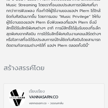
Music Streaming โดยเราที่จะมอบประสบการณ์พิเศษที่มา
กกว่าการฟังเพลง ที่จะทำให้ผู้ใช้งานของแอปฯ Plern ได้ใกล้
ชิดกับศิลปินมากขึ้น โดยการมอบ “Music Privilege” ให้กับ
ผู้ใช้งานของแอปฯ Plern ยิ่งฟังเพลงที่แอปฯ Plern ยิ่งมี
สิทธิ์ได้รับสิทธิพิเศษต่างๆ อาทิ การมีสิทธิ์ได้ลุ้นรับของที่ระลึก
สุดพิเศษจากศิลปิน การได้รับสิทธิ์พิเศษในงานคอนเสิร์ตต่างๆ
หรือโอกาสที่จะได้รับประสบการณ์ใกล้ชิดกับศิลปินโดยสามารถ
ติดตามกิจกรรมต่างๆได้ที่ แอปฯ Plern ตลอดทั้งปีนี้”
สร้างสรรค์โดย
เรียบเรียง
VANNASARN.CO
vannasarn.co - วรรณสาส์น