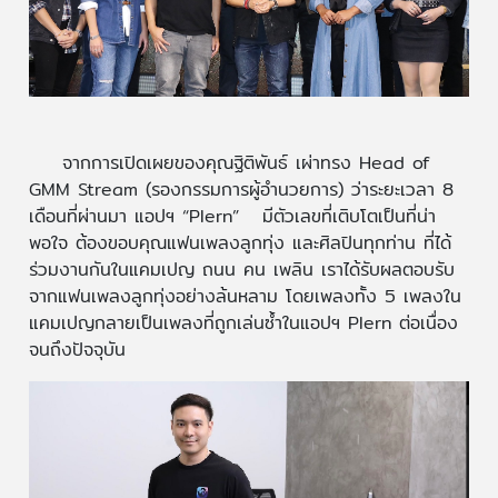
จากการเปิดเผยของคุณฐิติพันธ์ เผ่าทรง Head of
GMM Stream (รองกรรมการผู้อำนวยการ) ว่าระยะเวลา 8
เดือนที่ผ่านมา แอปฯ “Plern” มีตัวเลขที่เติบโตเป็นที่น่า
พอใจ ต้องขอบคุณแฟนเพลงลูกทุ่ง และศิลปินทุกท่าน ที่ได้
ร่วมงานกันในแคมเปญ ถนน คน เพลิน เราได้รับผลตอบรับ
จากแฟนเพลงลูกทุ่งอย่างล้นหลาม โดยเพลงทั้ง 5 เพลงใน
แคมเปญกลายเป็นเพลงที่ถูกเล่นซ้ำในแอปฯ Plern ต่อเนื่อง
จนถึงปัจจุบัน