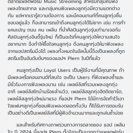
ตลาดแพลตฟอร์ม Music Streaming สำหรับกลุ่มคนฟัง
เพลงไทยสากล และกลุ่มคนฟังเพลงลูกทุ่งมีความแตกต่าง
กัน แต่หากเรารู้ความต้องการ และมีคอนเทนท์ที่คนลูกทุ่งชื่น
ชอบอยู่แล้ว ก็จะสามารถเข้าถึงคนลูกทุ่งได้ไม่ยาก เช่น การทำ
แคมเปญ ถนน คน เพลิน ที่นำศิลปินลูกทุ่งรุ่นเก๋ามาเจอกับ
ศิลปินลูกทุ่งอินดี้รุ่นใหม่ ก็เป็นอะไรที่คนลูกทุ่งให้ความสนใจ
อยากมาก จึงทำให้ซื้อใจคนลูกทุ่ง ดึงคนลูกทุ่งให้มาฟังเพลง
จากแอปสตรีมมิ่งได้ เพลงทั้งหมดในอัลบั้มนี้จึงเป็นเพลงที่ถูก
สตรีมเป็นอันดับต้นๆของแอปฯ Plern ในปีที่แล้ว
คนลูกทุ่งเป็น Loyal Users เป็นผู้ใช้งานที่มีคุณภาพ ถ้า
มีเพลงหรือคอนเทนต์ที่สนใจ จะเป็น Users ที่ฟังเพลงซ้ำและ
มีชั่วโมงการฟังเพลงนาน เช่น เพลย์ลิสที่รวมเพลงลูกทุ่ง
อาทิ เพลย์ลิสไทบ้านร้อยล้านวิว, เพลย์ลิสลูกทุ่งฮิตติดชาร์ต,
เพลย์ลิสลูกทุ่งใหม่มาแรง ที่แอปฯ Plern ได้มีการจัดทำไว้เอา
ใจแฟนๆลูกทุ่งที่ชอบฟังเพลงตลอดทั้งวัน ก็ได้รับการตอบรับ
เป็นอย่างดีเป็นเพลย์ลิสที่มีผู้ฟังจำนวนมากและถูกเล่นซ้ำบ่อย
และสำหรับทิศทางภาพรวมทางการตลาดของ แอป เพลิน
ใน ปี 2024 นี้แอปฯ Plern ตั้งใจจะเป็นมากกว่าแพลตฟอร์ม