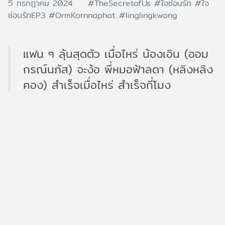
5 กรกฎาคม 2024
#TheSecretofUs
#ใจซ่อนรัก
#ใจ
ซ่อนรักEP3
#OrmKornnaphat
#linglingkwong
แฟน ๆ ลุ้นสุดตัว เมื่อไหร่ น้องเอิน (ออม
กรณ์นภัส) จะง้อ พี่หมอฟ้าลดา (หลิงหลิง
คอง) สำเร็จเมื่อไหร่ สำเร็จกี่โมง