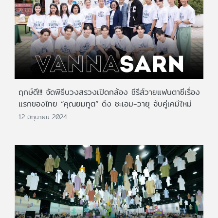
ฤกษ์ดี!!! จัดพิธีบวงสรวงเปิดกล้อง ซีรีส์วายแฟนตาซีเรื่อง
แรกของไทย “คุณยมทูต” ดึง ชะเอม-วายุ จับคู่เคมีใหม่
12 มิถุนายน 2024