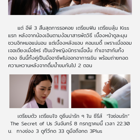
แต่ อีพี 3 สิ้นสุดการรอคอย เตรียมฟิน เตรียมลุ้น Kiss
แรก หลังจากน้องเอินตามง้อมาสารพัดวิธี เบื้องหน้าดูละมุน
ชวนจิกหมอแน่นอน แต่เบื้องหลังแอบ คอมเมดี้ เพราะเมื่อออม
เจอเตียงเมื่อไหร่ เป็นเจ้าหญิงนิทราเมื่อนั้น ทำเอาฮากันทั้ง
กอง ซีนนี้ทั้งคู่เป็นมืออาชีพไม่ออกอาการเขิน พร้อมถ่ายทอด
ความหวานหลังจากดื่มน้ำขมกันไป 2 ตอน
เตรียมตัว เตรียมใจ ดูซีนน่ารัก ๆ ใน ซีรีส์ “ใจซ่อนรัก”
The Secret of Us วันจันทร์ 8 กรกฎาคมนี้ เวลา 22.30
น. ทางช่อง 3 ดูทีวีกด 33 ดูมือถือกด 3Plus