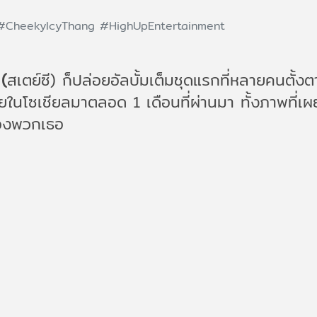
#CheekyIcyThang
#HighUpEntertainment
(
สเตย์ซี)
ก็ปล่อยอัลบั้มเต็มชุดแรกที่หลายคนตั้
ลายในโซเชียลมาตลอด 1 เดือนที่ผ่านมา ทั้งภาพที่
งของพวกเธอ