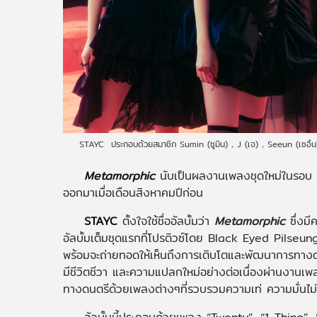
STAYC ประกอบด้วยสมาชิก Sumin (ซูมิน) , J (เจ) , Seeun (เซอึน
Metamorphic
นับเป็นผลงานเพลงชุดใหม่ในรอบ 11
ออกมาเมื่อเดือนสิงหาคมปีก่อน
STAYC
ตั้งใจใช้ชื่ออัลบั้มว่า
Metamorphic
ซึ่งมี
อัลบั้มเต็มชุดแรกที่โปรดิวซ์โดย Black Eyed Pils
พร้อมจะถ่ายทอดให้เห็นถึงการเติบโตและพัฒนาการทาง
มีชีวิตชีวา และความแปลกใหม่อย่างต่อเนื่องผ่านงา
ทางดนตรีด้วยเพลงต่างๆที่รวบรวมความเท่ ความมั่นไม่เห