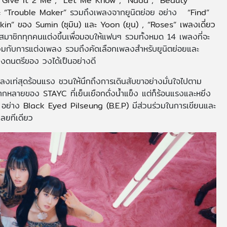
, “Give It 2 Me”, “Let Me Know”, “Nada”, “Beauty
ะ “Trouble Maker”
รวมถึงเพลงจากยูนิตย่อย อย่าง
“Find”
akin” ของ Sumin (ซุมิน) และ Yoon (ยุน) , “Roses” เพลงเดี่ยว
สมาชิกทุกคนแต่งขึ้นเพื่อมอบให้แฟนๆ รวมทั้งหมด 14 เพลงที่จะ
วมกับการแต่งเพลง รวมถึงคัดเลือกเพลงสำหรับยูนิตย่อยและ
งดนตรีของ วงได้เป็นอย่างดี
เพลงเท่สุดร้อนแรง ชวนให้นึกถึงการเดินสับขาอย่างมั่นใจไปตาม
นหลากหลายของ
STAYC
ที่เย็นเยือกดั่งน้ำแข็ง แต่ก็ร้อนแรงและหยิ่ง
t
อย่าง
Black Eyed Pilseung (B.E.P)
มีส่วนร่วมในการเขียนและ
ลยทีเดียว