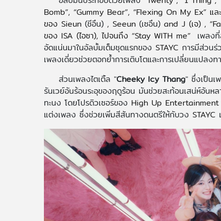
อัลบั้มนี้ประกอบด้วยเพลง
“Twenty”, “1 Thing”
Bomb”, “Gummy Bear”, “Flexing On My Ex” แล
ของ Sieun
(ชีอึน)
, Seeun
(เซอึน)
and J (เจ) , “F
ของ ISA (ไอซา), ไปจนถึง “Stay WITH me”
เพลงที่
อัดแน่นมาในอัลบั้มเต็มชุดแรกของ
STAYC
การมีส่วนร่
เพลงเดี่ยวช่วยตอกย้ำการเติบโตและการเปลี่ยนแปลงทา
ส่วนเพลงไตเติ้ล "
Cheeky Icy Thang
" ซึ่งเป็น
รันเวย์อันร้อนระอุของฤดูร้อน มันช่วยสะท้อนเสน่ห์อั
ทะนง โดยโปรดิวเซอร์ของ
High Up Entertainmen
แต่งเพลง ซึ่งช่วยเพิ่มสีสันทางดนตรีให้กับวง
STAYC
เ