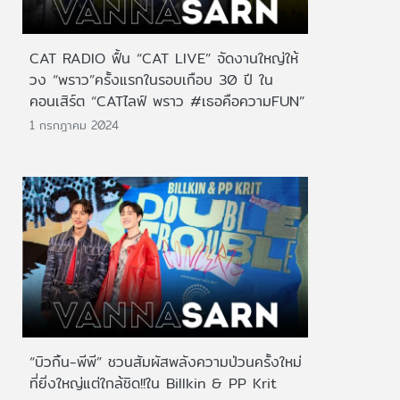
CAT RADIO ฟื้น “CAT LIVE” จัดงานใหญ่ให้
วง “พราว”ครั้งแรกในรอบเกือบ 30 ปี ใน
คอนเสิร์ต “CATไลฟ์ พราว #เธอคือความFUN”
1 กรกฎาคม 2024
“บิวกิ้น-พีพี” ชวนสัมผัสพลังความป่วนครั้งใหม่
ที่ยิ่งใหญ่แต่ใกล้ชิด!!ใน Billkin & PP Krit