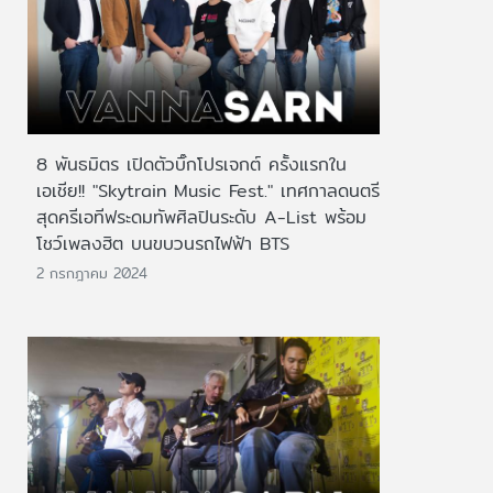
8 พันธมิตร เปิดตัวบิ๊กโปรเจกต์ ครั้งแรกใน
เอเชีย!! "Skytrain Music Fest." เทศกาลดนตรี
สุดครีเอทีฟระดมทัพศิลปินระดับ A-List พร้อม
โชว์เพลงฮิต บนขบวนรถไฟฟ้า BTS
2 กรกฎาคม 2024