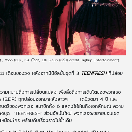
) , Yoon (ยุน) , ISA (ไอซา) และ Sieun (ชีอึน) credit Highup Entertainment)
 เดือนของวง หลังจากมินิอัลบั้มชุดที่ 3
TEENFRESH
ที่ปล่อย
ความหมายถึงการเปลี่ยนแปลง เพื่อสื่อถึงการเติบโตของพวกเธอ
eung (B.E.P.) ถูกปล่อยออกมาหลังสาวๆ เดบิวต์มา 4 ปี และ
ดนตรีของพวกเธอ สมาชิกทั้ง 6 แสดงให้เห็นถึงเอกลักษณ์ ความ
นเพลงชุด "TEENFRESH" ส่วนอัลบั้มใหม่ พวกเธอจะขยายขอบเขต
มือนใคร พร้อมกับเรื่องราวไม่ซ้ำเดิม