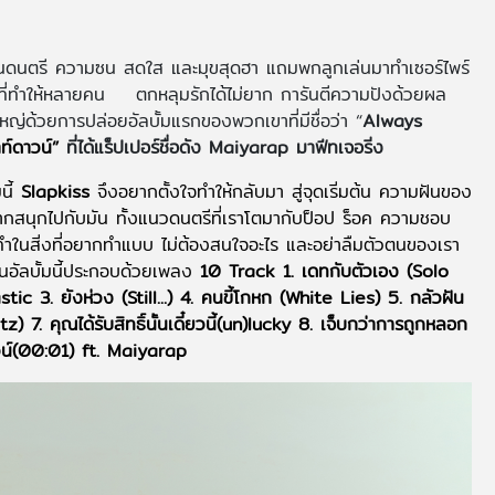
ล่นดนตรี ความซน สดใส และมุขสุดฮา แถมพกลูกเล่นมาทำเซอร์ไพร์
ขาที่ทำให้หลายคน ตกหลุมรักได้ไม่ยาก การันตีความปังด้วยผล
ใหญ่ด้วยการปล่อยอัลบั้มแรกของพวกเขาที่มีชื่อว่า “
Always
ท์ดาวน์”
ที่ได้แร็ปเปอร์ชื่อดัง Maiyarap มาฟีทเจอริ่ง
นี้
Slapkiss
จึงอยากตั้งใจทำให้กลับมา สู่จุดเริ่มต้น ความฝันของ
กสนุกไปกับมัน ทั้งแนวดนตรีที่เราโตมากับป็อป ร็อค ความชอบ
ทำในสิ่งที่อยากทำแบบ ไม่ต้องสนใจอะไร และอย่าลืมตัวตนของเรา
งในอัลบั้มนี้ประกอบด้วยเพลง
10 Track 1. เดทกับตัวเอง (Solo
ic 3. ยังห่วง (Still...) 4. คนขี้โกหก (White Lies) 5. กลัวฝัน
7. คุณได้รับสิทธิ์นั้นเดี๋ยวนี้(un)lucky 8. เจ็บกว่าการถูกหลอก
วน์(00:01) ft. Maiyarap