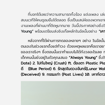
ที่บอกได้เลยว่าความสามารถทั้งร้อง แต่งเพลง เ
สบนเวทีให้คนดูอมยิ้มได้ตลอด ซึ่งเป็นเสน่ห์ของพวกเ
งานเพลงที่ผ่านมาที่ติดหูมากมาย วันนี้ประกาศอย่างยิ่ง
Young”
พร้อมเตรียมส่งซิงเกิ้ลหลักในอัลบั้มอย่าง
“
เคา
หลังจากที่ได้ผ่านการทดลองหลายๆ อย่าง ในอัลบั้ม
ตนเองในช่วงแรกตั้งแต่ทำวง ด้วยเหตุผลแรกคือเราอยา
ของเราจริงๆ ซึ่งตอนนั้นเราทำแบบไม่ได้กังวลอะไรเลย 
เด็กคนนั้นยังอยู่ในตัวคุณเสมอ
“Always Young”
ซึ่
Date) 2. ไปกันใหญ่ (Crush) ft. ต้องตา Plastic Plast
ดี (Blue Period) 6. รักสุดในดวงจันทร์(Lunar Waltz) 
(Deceived) 9. กรรมเก่า (Past Lives) 10. เคาท์ดา