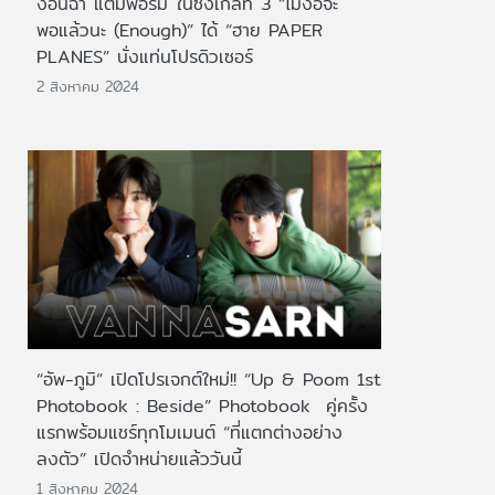
งอนฉ่ำ แต่มีฟอร์ม ในซิงเกิลที่ 3 “ไม่ง้อจะ
พอแล้วนะ (Enough)” ได้ “ฮาย PAPER
PLANES” นั่งแท่นโปรดิวเซอร์
2 สิงหาคม 2024
“อัพ-ภูมิ” เปิดโปรเจกต์ใหม่!! “Up & Poom 1st
Photobook : Beside” Photobook คู่ครั้ง
แรกพร้อมแชร์ทุกโมเมนต์ “ที่แตกต่างอย่าง
ลงตัว” เปิดจำหน่ายแล้ววันนี้
1 สิงหาคม 2024