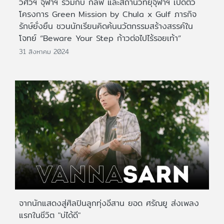
วิศวฯ จุฬาฯ ร่วมกับ กัลฟ์ และสถานีวิทยุจุฬาฯ เปิดตัว
โครงการ Green Mission by Chula x Gulf ภารกิจ
รักษ์ยั่งยืน ชวนนักเรียนคิดค้นนวัตกรรมสร้างสรรค์ใน
โจทย์ “Beware Your Step ก้าวต่อไปไร้รอยเท้า”
31 สิงหาคม 2024
จากนักแสดงสู่ศิลปินลูกทุ่งอีสาน ยอด ศรัณยู ส่งเพลง
แรกในชีวิต "บ่ได้ดี"