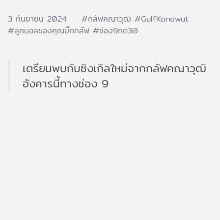
3 กันยายน 2024
#กลัฟคณาวุฒิ
#GulfKanawut
#ลูกบอลของคุณบิ๊กกลัฟ
#ช่อง9กด30
เตรียมพบกับซิงเกิลใหม่จากกลัฟคณาวุฒิ
อังคารนี้ทางช่อง 9