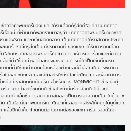
่าวว่าภาพยนตร์ของแขก ได้รับเลือกก็รู้สึกดีใจ ที่ทางเทศกาล
รื่องนี้ ที่ผ่านมาก็พอทราบมาอยู่ว่า เทศกาลภาพยนตร์นานาชาติ
าหรับแอฟริกา และตะวันออกกลาง เป็นเทศกาลที่ได้รับสถานะประเภท
ร์ เราจึงรู้สึกเป็นเกียรติมากที่ ของแขก ได้รับการคัดเลือก
้าใจในบริบทของภาพยนตร์ในแนวคิด วิธีการเล่าเรื่องและตีความ
ั้น จึงชี้นำให้บทนำพาตัวละครและสถานการณ์ไปเป็นเช่นนั้นครับ
านที่ทำให้คนทำงานเบื้องหลังอย่างเรามีกำลังใจในการพัฒนา
บหรือไม่ชอบหนังเรา เราแค่หาอะไรใหม่ๆ ไอเดียใหม่ๆ และพัฒนาการ
ทำหนังที่เราสนุกกับมันครับ สำหรับค่าย MONWICHIT ช่วงนี้อยู่
 คาดว่าจะได้ชมกันในช่วงปีหน้านี้ครับ ส่วนในปีนี้ จะมี
 คอมเมดี้ แอ็คชั่น ดราม่า เบาสมอง เป็นการเอาความเป็น ไทบ้าน x
ป็นไอเดียภาพยนตร์แนวใหม่ๆที่เราอยากเสิร์ฟให้คนดูได้ดูที่แตก
 แล้วปีหน้าก็มาโหดกันต่อกับภาคต่อของแขก ครับ รอบนี้โหด
บ“