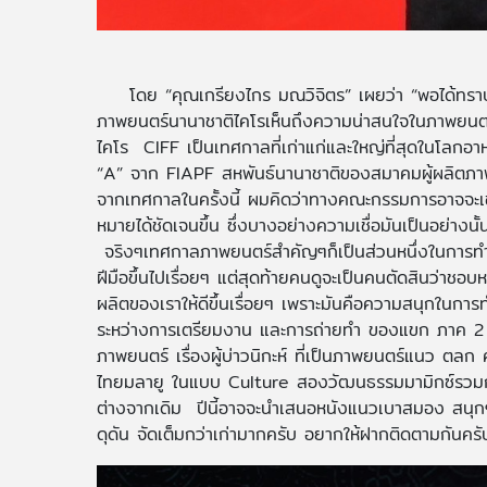
โดย “คุณเกรียงไกร มณวิจิตร” เผยว่า “พอได้ทราบข
ภาพยนตร์นานาชาติไคโรเห็นถึงความน่าสนใจในภาพยนตร์เ
ไคโร CIFF เป็นเทศกาลที่เก่าแก่และใหญ่ที่สุดในโลกอ
“A” จาก FIAPF สหพันธ์นานาชาติของสมาคมผู้ผลิตภาพยนต
จากเทศกาลในครั้งนี้ ผมคิดว่าทางคณะกรรมการอาจจะเข
หมายได้ชัดเจนขึ้น ซึ่งบางอย่างความเชื่อมันเป็นอย่างน
จริงๆเทศกาลภาพยนตร์สำคัญๆก็เป็นส่วนหนึ่งในการทำง
ฝีมือขึ้นไปเรื่อยๆ แต่สุดท้ายคนดูจะเป็นคนตัดสินว่าชอ
ผลิตของเราให้ดีขึ้นเรื่อยๆ เพราะมันคือความสนุกในการ
ระหว่างการเตรียมงาน และการถ่ายทำ ของแขก ภาค 2 ครับ
ภาพยนตร์ เรื่องผู้บ่าวนิกะห์ ที่เป็นภาพยนตร์แนว ตลก
ไทยมลายู ในแบบ Culture สองวัฒนธรรมมามิกซ์รวมกัน เ
ต่างจากเดิม ปีนี้อาจจะนำเสนอหนังแนวเบาสมอง สนุกๆ
ดุดัน จัดเต็มกว่าเก่ามากครับ อยากให้ฝากติดตามกันครั