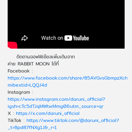
ติดตามออฟฟิเชียลเพิ่มเติมจาก
ค่าย RABBIT MOON ได้ที่
Facebook :
https://www.facebook.com/share/85AVGvsGbmpzXchu
mibextid=LQQJ4d
Instagram :
https://www.instagram.com/daruni_official?
igsh=cTc5dTJqMWtwMmg0&utm_source=qr
X :
https://x.com/daruni_official
TikTok :
https://www.tiktok.com/@daruni_official?
_t=8pd87fNXg1J&_r=1