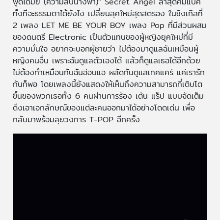
พูดได้มั้ย (ความลับนางฟ้า)” Secret Angel ล่าสุดคัมแบ็ค
ทั้งทีจะธรรมดาได้ยังไง เปลี่ยนลุคใหม่สุดสตรอง ในซิงเกิลที่
2 เพลง LET ME BE YOUR BOY เพลง Pop ที่มีส่วนผสม
ของดนตรี Electronic เป็นตัวแทนของผู้หญิงยุคใหม่ที่มี
ความมั่นใจ อยากจะบอกผู้ชายว่า ไม่ต้องมาดูแลฉันเหมือนผู้
หญิงคนอื่น เพราะฉันดูแลตัวเองได้ แล้วก็ดูแลเธอได้อีกด้วย
ไม่ต้องทำเหมือนกับฉันอ่อนแอ ผลัดกันดูแลเทคแคร์ แค่เรารัก
กันก็พอ โดยเพลงนี้ยังแสดงให้เห็นถึงความสามารถที่เติบโต
ขึ้นของพวกเธอทั้ง 6 คนผ่านการร้อง เต้น แร็ป แบบจัดเต็ม
ดึงเอาเอกลักษณ์ของแต่ละคนออกมาได้อย่างโดดเด่น เพื่อ
กลับมาพร้อมลุยวงการ T-POP อีกครั้ง