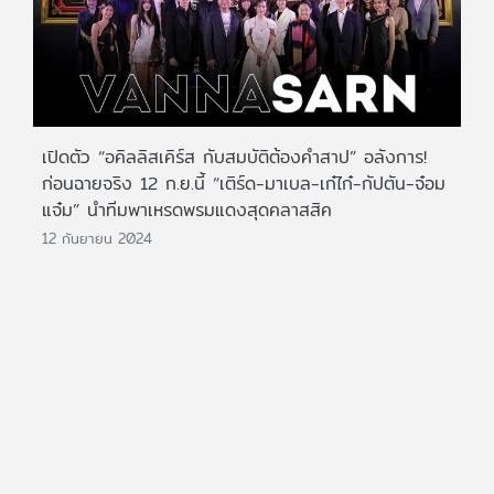
เปิดตัว “อคิลลิสเคิร์ส กับสมบัติต้องคำสาป” อลังการ!
ก่อนฉายจริง 12 ก.ย.นี้ “เติร์ด-มาเบล-เก๋ไก๋-กัปตัน-จ๋อม
แจ๋ม” นำทีมพาเหรดพรมแดงสุดคลาสสิค
12 กันยายน 2024