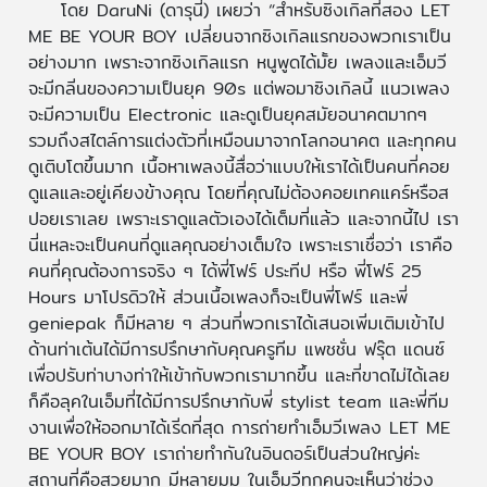
โดย DaruNi (ดารุนี่) เผยว่า “สำหรับซิงเกิลที่สอง LET
ME BE YOUR BOY เปลี่ยนจากซิงเกิลแรกของพวกเราเป็น
อย่างมาก เพราะจากซิงเกิลแรก หนูพูดได้มั้ย เพลงและเอ็มวี
จะมีกลิ่นของความเป็นยุค 90s แต่พอมาซิงเกิลนี้ แนวเพลง
จะมีความเป็น Electronic และดูเป็นยุคสมัยอนาคตมากๆ
รวมถึงสไตล์การแต่งตัวที่เหมือนมาจากโลกอนาคต และทุกคน
ดูเติบโตขึ้นมาก เนื้อหาเพลงนี้สื่อว่าแบบให้เราได้เป็นคนที่คอย
ดูแลและอยู่เคียงข้างคุณ โดยที่คุณไม่ต้องคอยเทคแคร์หรือส
ปอยเราเลย เพราะเราดูแลตัวเองได้เต็มที่แล้ว และจากนี้ไป เรา
นี่แหละจะเป็นคนที่ดูแลคุณอย่างเต็มใจ เพราะเราเชื่อว่า เราคือ
คนที่คุณต้องการจริง ๆ ได้พี่โฟร์ ประทีป หรือ พี่โฟร์ 25
Hours มาโปรดิวให้ ส่วนเนื้อเพลงก็จะเป็นพี่โฟร์ และพี่
geniepak ก็มีหลาย ๆ ส่วนที่พวกเราได้เสนอเพิ่มเติมเข้าไป
ด้านท่าเต้นได้มีการปรึกษากับคุณครูทีม แพชชั่น ฟรุ๊ต แดนซ์
เพื่อปรับท่าบางท่าให้เข้ากับพวกเรามากขึ้น และที่ขาดไม่ได้เลย
ก็คือลุคในเอ็มที่ได้มีการปรึกษากับพี่ stylist team และพี่ทีม
งานเพื่อให้ออกมาได้เริ่ดที่สุด การถ่ายทำเอ็มวีเพลง LET ME
BE YOUR BOY เราถ่ายทำกันในอินดอร์เป็นส่วนใหญ่ค่ะ
สถานที่คือสวยมาก มีหลายมุม ในเอ็มวีทุกคนจะเห็นว่าช่วง