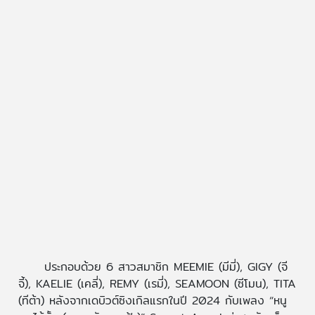
ประกอบด้วย 6 สาวสมาชิก MEEMIE (มีมี่), GIGY (จี
จี้), KAELIE (เคลี่), REMY (เรมี่), SEAMOON (ซีโมน), TITA
(ทีต้า) หลังจากเดบิวต์ซิงเกิลแรกในปี 2024 กับเพลง “หนู