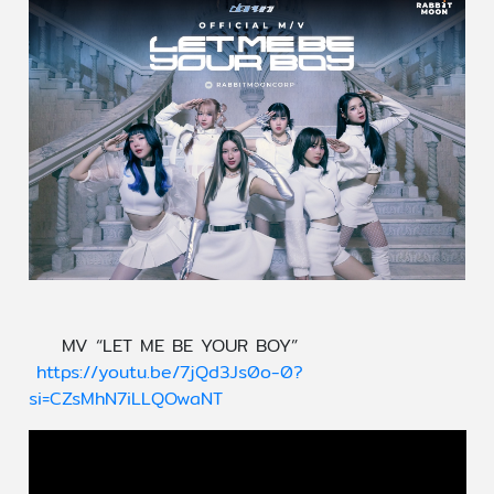
MV “LET ME BE YOUR BOY”
https://youtu.be/7jQd3Js0o-0?
si=CZsMhN7iLLQOwaNT