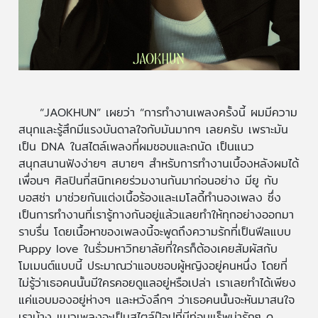
“JAOKHUN” เผยว่า “การทำงานเพลงครั้งนี้ ผมมีความ
สนุกและรู้สึกมีแรงบันดาลใจกับมันมากๆ เลยครับ เพราะมัน
เป็น DNA ในสไตล์เพลงที่ผมชอบและถนัด เป็นแนว
สนุกสนานฟังง่ายๆ สบายๆ สำหรับการทำงานเบื้องหลังผมได้
เพื่อนๆ ศิลปินที่สนิทเคยร่วมงานกันมาก่อนอย่าง มียู กับ
บอสซ่า มาช่วยกันแต่งเนื้อร้องและเมโลดี้ทำนองเพลง ซึ่ง
เป็นการทำงานที่เรารู้ทางกันอยู่แล้วแลยทำให้ทุกอย่างออกมา
ราบรื่น โดยเนื้อหาของเพลงนี้จะพูดถึงความรักที่เป็นฟีลแบบ
Puppy love ในรั่วมหาวิทยาลัยที่ใครก็ต้องเคยสัมผัสกับ
โมเมนต์แบบนี้ ประมาณว่าแอบชอบผู้หญิงอยู่คนหนึ่ง โดยที่
ไม่รู้ว่าเธอคนนั้นมีใครคอยดูแลอยู่หรือเปล่า เราเลยทำได้เพียง
แค่แอบมองอยู่ห่างๆ และหวังลึกๆ ว่าเธอคนนั้นจะหันมาสนใจ
เราบ้าง แนวเพลงจะเป็นสไตล์ป๊อปที่มีท่อนแร็พน่ารักๆ ดู