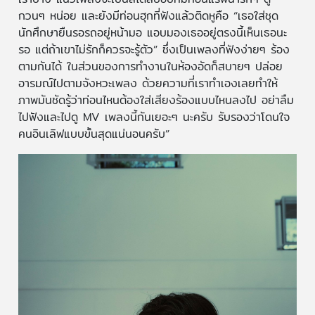
กวนๆ หน่อย และยังมีท่อนฮุกที่ฟังแล้วติดหูคือ “เธอใส่ชุด
นักศึกษายืนรอรถอยู่หน้ามอ แอบมองเธออยู่ตรงนี้เห็นเธอนะ
รอ แต่ถ้าเขาไม่รักก็ควรจะรู้ตัว” ซึ่งเป็นเพลงที่ฟังง่ายๆ ร้อง
ตามกันได้ ในส่วนของการทำงานในห้องอัดก็สบายๆ ปล่อย
อารมณ์ไปตามจังหวะเพลง ด้วยความที่เราทำเองเลยทำให้
ภาพมันชัดรู้ว่าท่อนไหนต้องใส่เสียงร้องแบบไหนลงไป อย่าลืม
ไปฟังและไปดู MV เพลงนี้กันเยอะๆ นะครับ รับรองว่าโดนใจ
คนอินเลิฟแบบขั้นสุดแน่นอนครับ”