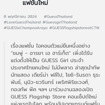
แฟชั่นใหม่
8 พฤศจิกายน 2024
#GuessThailand
#LoveGuessThailand
#GuessgirlThailand
#GUESSxChompooAraya
#GUESSFlagshipstoreatCTW
​เรื่องแฟชั่น ไอคอนตัวแม่ยืนหนึ่งอย่าง
“ชมพู่ - อารยา เอ ฮาร์เก็ต” เพิ่งได้รับ
แต่งตั้งให้เป็น GUESS Girl ประจำ
ประเทศไทยคนใหม่ ไม่มีพลาด ล่าสุดนำทัพ
นักแสดง เดียร์น่า ฟลีโป, โยชิ-รินรดา ธุระ
พันธ์, นุนิว-ชวรินทร์ เพริศพิริยะวงศ์,
กองทัพ พีค ฯลฯ มาร่วมงานฉลองเปิด
GUESS Flagship Store คอนเซ็ปต์ใหม่
แห่งแรกในโลก พร้อมอัปเดตแทรนด์แฟชั่น