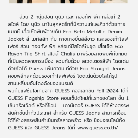
​ส่วน 2 หนุ่มฮอต นุนิว และ กองทัพ พีค หล่อเท่ 2
สไตล์ โดย นุนิว มาในลุคสตรีทที่มีความเท่และคิวท์ด้วยการ
แมตช์ เสื้อเชิ้ตพิมพ์ลายกับ Eco Beta Metallic Denim
Jacket สี เมทัลลิก กับ กางเกงยีนส์สีขาว และรองเท้าโลฟ
เฟอร์ ส่วน กองทัพ พีค หล่อเท่มีสไตล์ในชุด เสื้อเชิ้ต Eco
Rayon Tile Shirt สไตล์ Chalis มาพร้อมลายพิมพ์ทั้งหมด
ที่เป็นลวดลายกระเบื้อง สวมทับด้วย สเวตเตอร์สีฟ้า โดดเด่น
ด้วยโลโก้ Guess เพิ่มความเท่ด้วย Eco Straight Jeans
คอมพลีทลุคด้วยรองเท้าโลฟเฟอร์ โดดเด่นด้วยโลโก้รูป
สามเหลี่ยมอันโด่งดังของแบรนด์
พบกับแฟชั่นไอเทมจาก GUESS คอลเลกชัน Fall 2024 ได้ที่
GUESS Flagship Store คอนเซ็ปต์ใหม่ที่แรกของโลก ชั้น 1
เซ็นทรัลเวิลด์ หรือที่ช็อป - เคาน์เตอร์ GUESS ได้ที่ห้างสรรพ
สินค้าชั้นนำทั่วประเทศ สำหรับ GUESS Jeans สามารถช็อป
ได้ที่ห้างสรรพสินค้าเซ็นทรัลลาดพร้าว หรือ ช็อปออนไลน์ทั้ง
GUESS และ GUESS Jeans ได้ที่ www.guess.co.th/