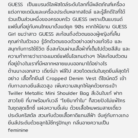
GUESS เป็นแบรนด์ไลฟ์สไตล์ระดับโลกที่มีผลิตภัณฑ์เครื่อง
แต่งกายเดนิมและเครื่องประดับหลากสไตล์ และรู้สึกดีใจที่ได้
ร่วมเป็นส่วนหนึ่งของครอบครัว GUESS เพราะเป็นแบรนด์
แฟชั่นที่อยู่กับคนไทยมาตั้งแต่ยุค 90s หากให้นิยาม GUESS
Girl ชมว่าสาว GUESS สะท้อนถึงตัวตนของผู้หญิงที่เห็น
คุณค่าในตัวเอง รู้จักตัวตนของตัวอย่างอย่างแท้จริง และ
สนุกกับการใช้ชีวิต ซึ่งสะท้อนผ่านเสื้อผ้าที่เต็มไปด้วยสีสัน และ
ความท้าทายว่าเราจะแมตช์แฟชั่นไอเทมต่างๆ ให้สะท้อนตัวตน
ที่อยู่ข้างในเราที่มีหลากหลายแบบออกมาได้อย่างไร
​ด้านนางเอกสาว เดียร์น่า ฟลีโป สวยโดดเด่นในชุดยีนส์สุดโก้
อย่าง เสื้อกั๊กยีนส์ Cropped Denim Vest ดีไซน์คอวี เข้า
กับกางเกงยีนส์เอวสูง เพิ่มความสนุกให้ลุคด้วยกระเป๋า
Twiller Metallic Mini Shoulder Bag สีเงินใบเก๋ ฟาก
สาวโยชิ ที่มาพร้อมกับวลี “โยชิมาทำไม” ก็สวยปังไม่แพ้ใคร
ในชุดสุดเซ็กซี่ แฝงความขี้เล่น ด้วยเสื้อไหมพรมสายเดี่ยว
ประดับคริสตัล สวมทับด้วยเสื้อคาดิแกนสีฟ้า จับคู่กับกางเกง
ยีนส์ประดับด้วยลูกไม้ซีทรูปักมุก กลิ่นอายความเป็น
feminine