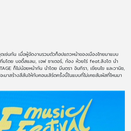
ุดเช่นกัน เมื่อผู้จัดงานรวมตัวท็อปแถวหน้าของเมืองไทยมาแบบ
ีมโดย บอดี้สแลม, เจฟ ซาเตอร์, ก้อง ห้วยไร่ feat.สิงโต นำ
AGE ก็ไม่น้อยหน้ากัน นำโดย มีนตรา อินทิรา, เขียนไข และวานิช,
สร้างสีสันให้กับคอนเสิร์ตครั้งนี้ในแบบที่ไม่เคยสัมผัสที่ไหนมา