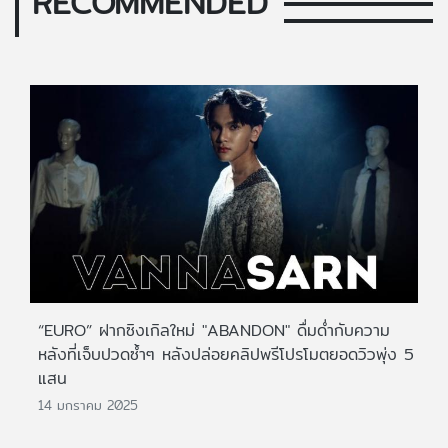
RECOMMENDED
“EURO” ฝากซิงเกิลใหม่ "ABANDON" ดื่มด่ำกับความ
หลังที่เจ็บปวดซ้ำๆ หลังปล่อยคลิปพรีโปรโมตยอดวิวพุ่ง 5
แสน
14 มกราคม 2025