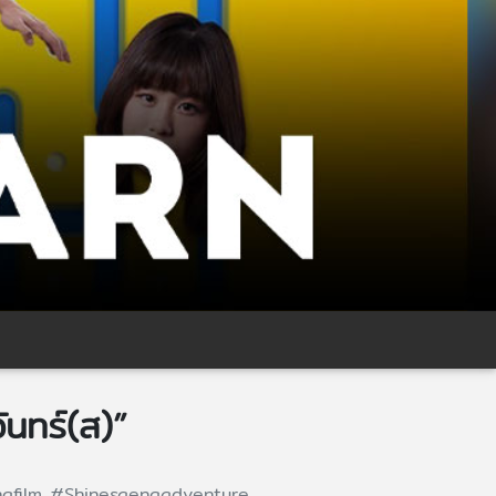
ันทร์(ส)”
ngfilm
#Shinesaengadventure