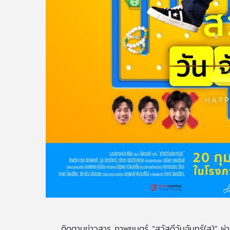
ติดตามข่าวสาร ภาพยนตร์ “สวัสดีวันจันทร์(ส)” ผ