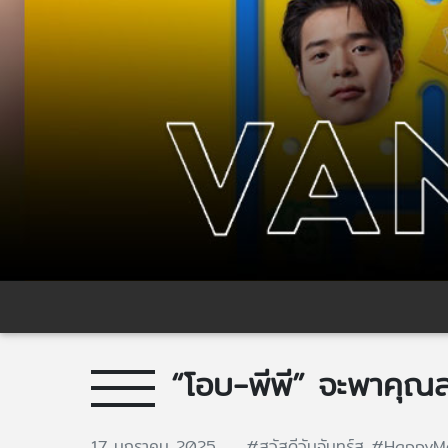
“โอบ-พีพี” จะพาคุณสน
17 มกราคม 2025
#สวัสดีวันจันทร์ส
#HappyM