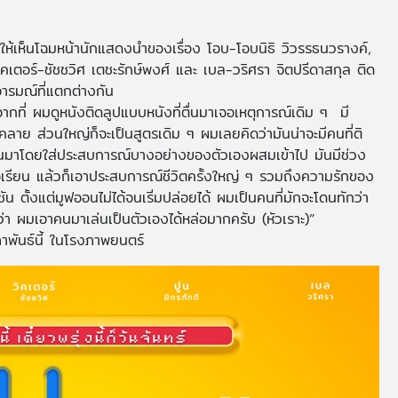
ยให้เห็นโฉมหน้านักแสดงนำของเรื่อง โอบ-โอบนิธิ วิวรรธนวรางค์,
 วิคเตอร์-ชัชชวิศ เตชะรักษ์พงศ์ และ เบล-วริศรา จิตปรีดาสกุล ติด
อารมณ์ที่แตกต่างกัน
นจากที่ ผมดูหนังติดลูปแบบหนังที่ตื่นมาเจอเหตุการณ์เดิม ๆ มี
าย ส่วนใหญ่ก็จะเป็นสูตรเดิม ๆ ผมเลยคิดว่ามันน่าจะมีคนที่ติ
” ขึ้นมาโดยใส่ประสบการณ์บางอย่างของตัวเองผสมเข้าไป มันมีช่วง
นใจเรียน แล้วก็เอาประสบการณ์ชีวิตครั้งใหญ่ ๆ รวมถึงความรักของ
ัน ตั้งแต่มูฟออนไม่ได้จนเริ่มปล่อยได้ ผมเป็นคนที่มักจะโดนทักว่า
มว่า ผมเอาคนมาเล่นเป็นตัวเองได้หล่อมากครับ (หัวเราะ)”
มภาพันธ์นี้ ในโรงภาพยนตร์