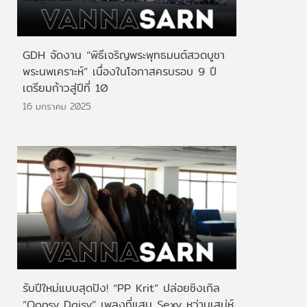
GDH จัดงาน “พิธีเจริญพระพุทธมนต์สวดบูชา
พระนพเคราะห์” เนื่องในโอกาสครบรอบ 9 ปี
เตรียมก้าวสู่ปีที่ 10
16 มกราคม 2025
รับปีใหม่แบบสุดปัง! “PP Krit” ปล่อยซิงเกิล
“Oopsy Daisy” เพลงที่แสน Sexy หว่านเสน่ห์