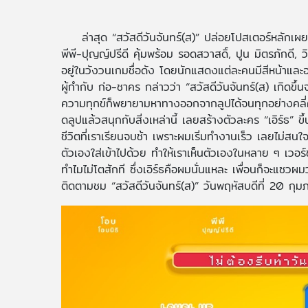
ล่าสุด “สวัสดีวันจันทร์(ส)” ปล่อยโปสเตอร์หลักเผ
พีพี-ปุญญ์ปรีดี คุ้มพร้อม รอดสวาสดิ์, ปูน มิตรภักดี,
อยู่ในวังวนเกมชื่อดัง โดยนักแสดงแต่ละคนมีสีหน้าและ
ผู้กำกับ ก่อ-ชาคร กล่าวว่า “สวัสดีวันจันทร์(ส) เกิดขึ้
ความทุกข์ก็พยายามหาทางออกจากลูปได้จนทุกอย่างคลี่คล
ดลูปแล้วสนุกกับสิ่งเหล่านี้ เลยสร้างตัวละคร “เอิร์ธ
ชีวิตที่เราเรียนจบช้า เพราะผมเริ่มทำงานเร็ว เลยไม่ส
ตัวเองใส่เข้าไปด้วย ทำให้เราเห็นตัวเองในหลาย ๆ เวอร์ช
ทำไมไม่โตสักที ซึ่งเอิร์ธคือผมนั่นแหละ เพื่อนก็จะแซวผ
ติดตามชม “สวัสดีวันจันทร์(ส)” วันพฤหัสบดีที่ 20 กุ