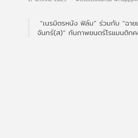
​ “เนรมิตรหนัง ฟิล์ม” ร่วมกับ “ฉา
จันทร์(ส)” กับภาพยนตร์โรแมนติกค