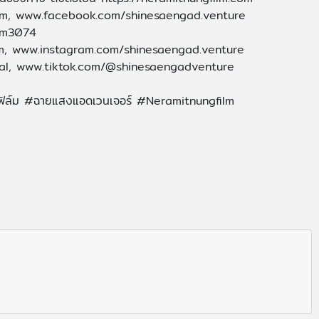
lm, www.facebook.com/shinesaengad.venture
lm3074
m, www.instagram.com/shinesaengad.venture
cial, www.tiktok.com/@shinesaengadventure
ฟิล์ม #ฉายแสงแอดเวนเจอร์ #Neramitnungfilm