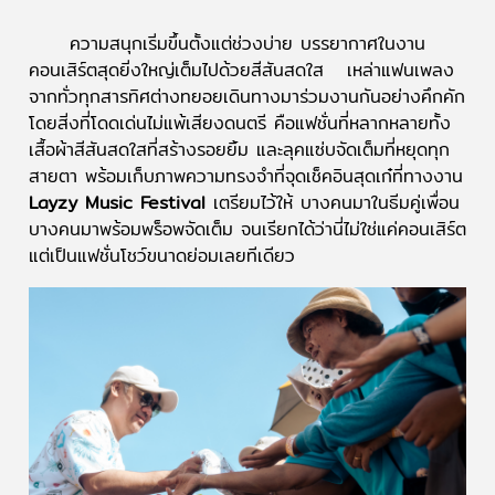
ความสนุกเริ่มขึ้นตั้งแต่ช่วงบ่าย บรรยากาศในงาน
คอนเสิร์ตสุดยิ่งใหญ่เต็มไปด้วยสีสันสดใส เหล่าแฟนเพลง
จากทั่วทุกสารทิศต่างทยอยเดินทางมาร่วมงานกันอย่างคึกคัก
โดยสิ่งที่โดดเด่นไม่แพ้เสียงดนตรี คือแฟชั่นที่หลากหลายทั้ง
เสื้อผ้าสีสันสดใสที่สร้างรอยยิ้ม และลุคแซ่บจัดเต็มที่หยุดทุก
สายตา พร้อมเก็บภาพความทรงจำที่จุดเช็คอินสุดเก๋ที่ทางงาน
Layzy Music Festival
เตรียมไว้ให้ บางคนมาในธีมคู่เพื่อน
บางคนมาพร้อมพร็อพจัดเต็ม จนเรียกได้ว่านี่ไม่ใช่แค่คอนเสิร์ต
แต่เป็นแฟชั่นโชว์ขนาดย่อมเลยทีเดียว