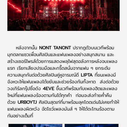
หลังจากนั้น
NONT TANONT
ปรากฏตัวบนเวทีพร้อม
มุกตลกแซวเพื่อนศิลปินและแฟนเพลงอย่างสนุกสนาน และ
สร้างเซอร์ไพรส์ด้วยการแสดงพลุไฟสุดอลังการหลังจบเพลง
แรก เรียกเสียงปรบมือและกรี๊ดสนั่นจากแฟน ๆ ยกระดับ
ความสนุกกันต่อด้วยศิลปินคู่หูอารมณ์ดี
LIPTA
ที่ขนเพลงมี
จังหวะให้แฟนเพลงได้ขยับและช่วยร้องกันทั้งหาด ส่งต่อด้วย
วงเกิร์ลกรุ๊ปชื่อดัง
4EVE
ขึ้นเวทีพร้อมกับเพลงฮิตและเพลง
ใหม่ที่แฟนเพลงร้องตามกันได้ทุกคำ ก่อนจะส่งท้ายค่ำคืน
ด้วย
URBOYTJ
ศิลปินสุดเท่ที่มาพร้อมลุคโดดเด่นไม่เคยทำให้
แฟนเพลงผิดหวัง จัดโชว์เพลงมันส์ ๆ ให้ได้ตะโกนร้องตาม
กันอย่างเต็มที่