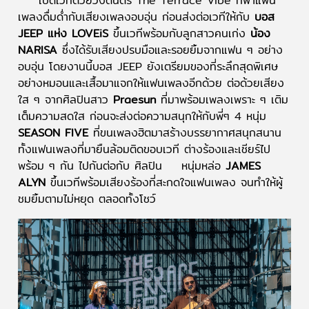
เปิดเวทีด้วยวงดนตรี The Terrace Vibe ที่พาแฟน
เพลงดื่มด่ำกับเสียงเพลงอบอุ่น ก่อนส่งต่อเวทีให้กับ
บอส
JEEP แห่ง LOVEiS
ขึ้นเวทีพร้อมกับลูกสาวคนเก่ง
น้อง
NARISA
ซึ่งได้รับเสียงปรบมือและรอยยิ้มจากแฟน ๆ อย่าง
อบอุ่น โดยงานนี้บอส JEEP ยังเตรียมของที่ระลึกสุดพิเศษ
อย่างหมอนและเสื้อมาแจกให้แฟนเพลงอีกด้วย ต่อด้วยเสียง
ใส ๆ จากศิลปินสาว
Praesun
ที่มาพร้อมเพลงเพราะ ๆ เติม
เต็มความสดใส ก่อนจะส่งต่อความสนุกให้กับพี่ๆ 4 หนุ่ม
SEASON FIVE
ที่ขนเพลงฮิตมาสร้างบรรยากาศสนุกสนาน
ทั้งแฟนเพลงที่มายืนล้อมติดขอบเวที ต่างร้องและเชียร์ไป
พร้อม ๆ กัน ไปกันต่อกับ ศิลปิน หนุ่มหล่อ
JAMES
ALYN
ขึ้นเวทีพร้อมเสียงร้องที่สะกดใจแฟนเพลง จนทำให้ผู้
ชมยิ้มตามไม่หยุด ตลอดทั้งโชว์