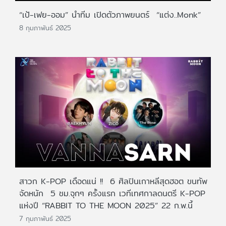
“เป้-เฟย-ออม” นำทีม เปิดตัวภาพยนตร์ “แต่ง..Monk”
8 กุมภาพันธ์ 2025
สาวก K-POP เดือดแน่ !! 6 ศิลปินเกาหลีสุดฮอต ขนทัพ
จัดหนัก 5 ชม.จุกๆ ครั้งแรก เวทีเทศกาลดนตรี K-POP
แห่งปี “RABBIT TO THE MOON 2025” 22 ก.พ.นี้
7 กุมภาพันธ์ 2025