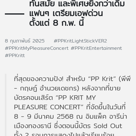
ทันสมัย และพิเศษยิ่งกว่าเดิม
แฟนๆ เตรียมเอฟด่วน
ตั้งแต่ 8 ก.พ. นี้
8 กุมภาพันธ์ 2025
#PPKritLightStickVER2
#PPKritMyPleasureConcert
#PPKritEntertainment
#PPKritt
ที่สุดของความปัง! สำหรับ “PP Krit” (พีพี
- กฤษฏ์ อำนวยเดชกร) หลังจากที่ขาย
บัตรคอนเสิร์ต “PP KRIT MY
PLEASURE CONCERT” ที่จัดขึ้นในวันที่
8 - 9 มีนาคม 2568 ณ อิมแพ็ค อารีน่า
เมืองทองธานี ซึ่งตอนนี้บัตร Sold Out
ทั้ง 2 รอบการแสดงไปแล้วเรียบร้อย