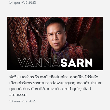
14 กุมภาพันธ์ 2025
พ่อวี-หมอลำดร.วีระพงษ์ “ศิลปินภูไท” สุดภูมิใจ ได้รับคัด
เลือกเข้ารับพระราชทานรางวัลพระธาตุนาดูนทองคำ ประเภท
บุคคลดีเด่นระดับชาติ/นานาชาติ สาขาทำนุบำรุงศิลป
วัฒนธรรม
13 กุมภาพันธ์ 2025