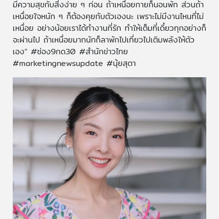
มีความสุขกับสิ่งง่าย ๆ ก่อน ถ้าเหนื่อยกายก็นอนพัก ส่วนถ้า
เหนื่อยใจหนัก ๆ ก็ต้องคุยกับตัวเองนะ เพราะไม่มีงานไหนที่ไม่
เหนื่อย อย่างน้อยเราได้ทำงานที่รัก ทำให้เต็มที่เดี๋ยวทุกอย่างก็
จะผ่านไป ถ้าเหนื่อยมากนักก็ลาพักไปเที่ยวไปเติมพลังให้ตัว
เอง” #ช่อง9กด30 #สำนักข่าวไทย
#marketingnewsupdate #นุ้ยสุตา