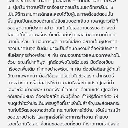
และ รายการ 9 ข่าวค่ำ ทุกวันเสาร์ - อาทิตย์ เวลา 19.00
น. นุ้ยเริ่มทำงานพิธีกรครั้งแรกตอนเรียนมหาวิทยาลัยปี 3
เป็นพิธีกรรายการเด็กและสอบได้ใบผู้ประกาศตั้งแต่ตอนนั้น
พื้นฐานเป็นคนชอบอ่านหนังสือแบบออกเสียง เวลาดูข่าวทีวีก็
ชอบพูดตามผู้ประกาศข่าว มันเป็นไปเองตามธรรมชาติ พอมี
โอกาสได้ทำงานพิธีกร ก็เหมือนยิ่งรู้ตัวเองว่าชอบงานด้านนี้
มากขึ้นเรื่อย ๆ ชอบการพูด การใช้เสียง อยากเป็นผู้ประกาศ
ความยากในจุดเริ่มต้น น่าจะเป็นลักษณะงานที่ต้องใช้ประสาท
สัมผัสทุกอย่างพร้อม ๆ กัน ตามองบทข่าวและมองภาพข่าวไป
ด้วย ขณะที่ปากก็พูด หูก็ต้องฟังโปรดิวเซอร์ มือต้องเขียน
หรือจดเพิ่มเติม ทำทุกอย่างพร้อม ๆ กัน ต้องมีสติและรู้จักแก้
ปัญหาเฉพาะหน้า ต้องใช้เวลาปรับตัวในช่วงแรก สำหรับวิธี
การเล่าข่าว หรือสื่อสารให้ข่าวน่าสนใจซึ่งข่าวเศรษฐกิจมีคำ
เฉพาะค่อนข้างเยอะ บางทีฟังเข้าใจยาก ตัวเลขเศรษฐกิจต่าง
ๆก็เยอะไปหมด ต้องย่อยให้คนฟังรู้เรื่อง ทำให้รู้สึกใกล้ตัว ให้
คนดูเข้าใจว่าประเด็นเศรษฐกิจที่เราเล่านั้นสำคัญและส่งผลกระ
ทบกับชีวิตของเขาอย่างไร กระทบกับการใช้จ่าย เงินในกระเป๋า
ของเขาอย่างไร และทุกครั้งที่ล้าจากการทำงาน ถ้าแบบ
รวดเร็วทันใจเลย คือกินของอร่อยที่ชอบ ให้ร่างกายเรามีพลัง