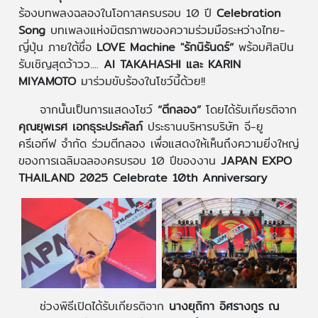
ร้องบทพลงฉลองในโอกาสครบรอบ 10 ปี
Celebration
Song
บทเพลงแห่งมิตรภาพของความร่วมมือระหว่างไทย-
ญี่ปุ่น ภายใต้ชื่อ
LOVE Machine "รักนิรันดร์“
พร้อมศิลปิน
รับเชิญสุดว้าวว....
AI TAKAHASHI และ KARIN
MIYAMOTO
มาร่วมขับร้องในโชว์นี้ด้วย!!
จากนั้นเป็นการแสดงโชว์
“ตีกลอง”
โดยได้รับเกียรติจาก
คุณยุพเรศ เอกธุระประคัลภ์
ประธานบริหารบริษัท จี-ยู
ครีเอทีฟ จำกัด ร่วมตีกลอง เพื่อแสดงให้เห็นถึงความยิ่งใหญ่
ของการเฉลิมฉลองครบรอบ 10 ปีของงาน
JAPAN EXPO
THAILAND 2025 Celebrate 10th Anniversary
ช่วงพิธีเปิดได้รับเกียรติจาก
นางยุถิกา อิศรางกูร ณ