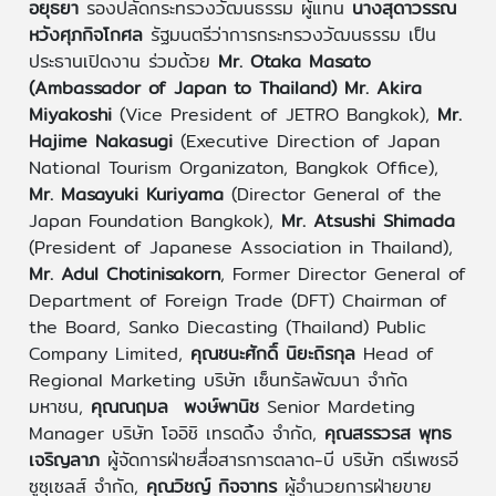
อยุธยา
รองปลัดกระทรวงวัฒนธรรม ผู้แทน
นางสุดาวรรณ
หวังศุภกิจโกศล
รัฐมนตรีว่าการกระทรวงวัฒนธรรม เป็น
ประธานเปิดงาน ร่วมด้วย
Mr. Otaka Masato
(Ambassador of Japan to Thailand)
Mr. Akira
Miyakoshi
(Vice President of JETRO Bangkok),
Mr.
Hajime Nakasugi
(Executive Direction of Japan
National Tourism Organizaton, Bangkok Office),
Mr. Masayuki Kuriyama
(Director General of the
Japan Foundation Bangkok),
Mr. Atsushi Shimada
(President of Japanese Association in Thailand),
Mr. Adul Chotinisakorn
, Former Director General of
Department of Foreign Trade (DFT) Chairman of
the Board, Sanko Diecasting (Thailand) Public
Company Limited,
คุณชนะศักดิ์ นิยะถิรกุล
Head of
Regional Marketing บริษัท เซ็นทรัลพัฒนา จำกัด
มหาชน,
คุณณฤมล พงษ์พานิช
Senior Mardeting
Manager บริษัท โออิชิ เทรดดิ้ง จำกัด,
คุณสรรวรส พุทธ
เจริญลาภ
ผู้จัดการฝ่ายสื่อสารการตลาด-บี บริษัท ตรีเพชรอี
ซูซุเซลส์ จำกัด,
คุณวิชญ์ กิจจาทร
ผู้อำนวยการฝ่ายขาย