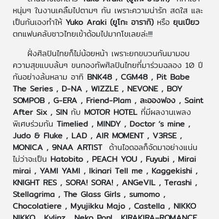
หนุ่มๆ ในงานเคลิ้มไปตามๆ กัน เพราะความน่ารัก สดใส และ
เป็นกันเองทำให้
Yuko Araki (ยูโกะ อารากิ)
หรือ
ยุนเปียว
ตกแฟนคลับชาวไทยเข้าด้อมไปมากโขเลยล่ะ!!!
ฝั่งศิลปินไทยก็ไม่น้อยหน้า เพราะยกขบวนกันมามอบ
ความสุขแบบล้นๆ ขนกองทัพศิลปินไทยที่มาร่วมฉลอง 10 ปี
กันอย่างล้นหลาม อาทิ
BNK48 , CGM48 , Pit Babe
The Series , D-NA , WIZZLE , NEVONE , BOY
SOMPOB , G-ERA , Friend-Plam , ละอองฟอง , Saint
After Six , SIN
กับ
MOTOR HOTEL
ที่มีผลงานเพลง
พิเศษร่วมกัน
Timelied , MINDY , Doctor ‘s mine ,
Judo & Fluke , LAD , AIR MOMENT , V3RSE ,
MONICA , 9NAA ARTIST
ด้านไอดอลก็จัดมาอย่างแน่น
ไม่ว่าจะเป็น
Hatobito , PEACH YOU , Fuyubi , Mirai
mirai , YAMI YAMI , lkinari Tell me , Kaggekishi ,
KNIGHT RES , SORA! SORA! , ANGeVIL , Terashi ,
Stellagrima , The Glass Girls , sumomo ,
Chocolatiere , Myujikku Majo , Castella , NIKKO
NIKKO , Kylinz , Neko Pon! , KIRAKIRA–ROMANCE,