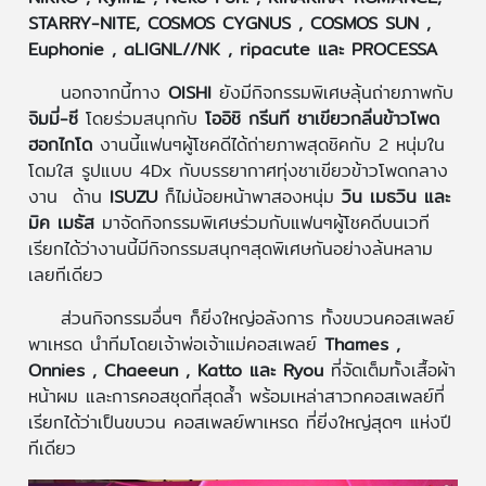
STARRY-NITE, COSMOS CYGNUS , COSMOS SUN ,
Euphonie , aLIGNL//NK , ripacute และ PROCESSA
นอกจากนี้ทาง
OISHI
ยังมีกิจกรรมพิเศษลุ้นถ่ายภาพกับ
จิมมี่-ซี
โดยร่วมสนุกกับ
โออิชิ กรีนที ชาเขียวกลิ่นข้าวโพด
ฮอกไกโด
งานนี้แฟนๆผู้โชคดีได้ถ่ายภาพสุดชิคกับ 2 หนุ่มใน
โดมใส รูปแบบ 4Dx กับบรรยากาศทุ่งชาเขียวข้าวโพดกลาง
งาน ด้าน
ISUZU
ก็ไม่น้อยหน้าพาสองหนุ่ม
วิน เมธวิน และ
มิค เมธัส
มาจัดกิจกรรมพิเศษร่วมกับแฟนๆผู้โชคดีบนเวที
เรียกได้ว่างานนี้มีกิจกรรมสนุกๆสุดพิเศษกันอย่างล้นหลาม
เลยทีเดียว
ส่วนกิจกรรมอื่นๆ ก็ยิ่งใหญ่อลังการ ทั้งขบวนคอสเพลย์
พาเหรด นำทีมโดยเจ้าพ่อเจ้าแม่คอสเพลย์
Thames ,
Onnies , Chaeeun , Katto และ Ryou
ที่จัดเต็มทั้งเสื้อผ้า
หน้าผม และการคอสชุดที่สุดล้ำ พร้อมเหล่าสาวกคอสเพลย์ที่
เรียกได้ว่าเป็นขบวน คอสเพลย์พาเหรด ที่ยิ่งใหญ่สุดๆ แห่งปี
ทีเดียว