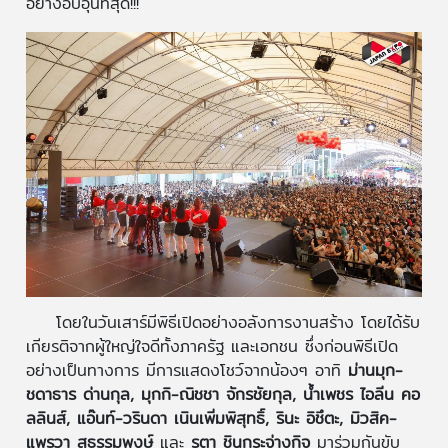
อย่างอบอุ่นที่สุด!!!
โดยในวันเสาร์มีพิธีเปิดอย่างอลังการงานสร้าง โดยได้รับ
เกียรติจากผู้ใหญ่ใจดีทั้งภาครัฐ และเอกชน ซึ่งก่อนพิธีเปิด
อย่างเป็นทางการ มีการแสดงโชว์จากน้องๆ อาทิ
ม่านมุก-
ชดาธาร ด่านกุล, มุกกิ-ณิชชา จักรชัยกุล, น้ำเพชร ไอลีน คอ
ลลินส์, แอ๊นท์-วรินดา เนินเพิ่มพิสุทธิ์, รินะ อิชึตะ, มิวสิค-
แพรวา สุธรรมพงษ์
และ
รตา ชินกระจ่างกิจ
มาร่วมกันขับ