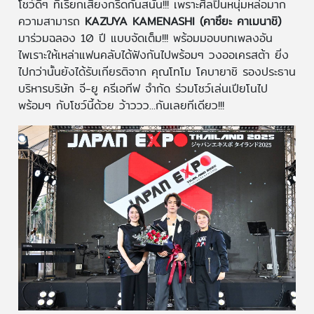
โชว์ดีๆ ที่เรียกเสียงกรี๊ดกันสนั่น!!! เพราะศิลปินหนุ่มหล่อมาก
ความสามารถ
KAZUYA KAMENASHI (คาซึยะ คาเมนาชิ)
มาร่วมฉลอง 10 ปี แบบจัดเต็ม!!! พร้อมมอบบทเพลงอัน
ไพเราะให้เหล่าแฟนคลับได้ฟังกันไปพร้อมๆ วงออเครสต้า ยิ่ง
ไปกว่านั้นยังได้รับเกียรติจาก คุณโทโม โคบายาชิ รองประธาน
บริหารบริษัท จี-ยู ครีเอทีฟ จำกัด ร่วมโชว์เล่นเปียโนไป
พร้อมๆ กับโชว์นี้ด้วย ว้าววว...กันเลยทีเดียว!!!