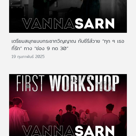
เตรียมสนุกแบบกระชากวิญญาณ กับซีรีส์วาย “ทุก ๆ เธอ
ที่รัก” ทาง “ช่อง 9 กด 30”
19 กุมภาพันธ์ 2025