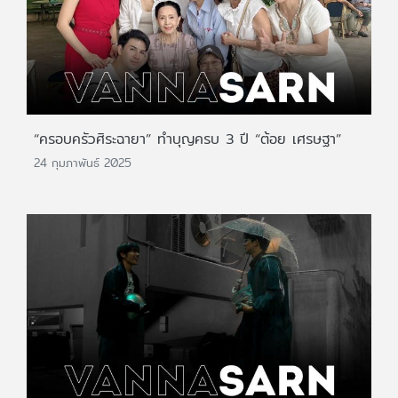
“ครอบครัวศิระฉายา” ทำบุญครบ 3 ปี “ต้อย เศรษฐา”
24 กุมภาพันธ์ 2025