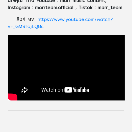
นี้ให้คุณ” ทาง Youtube : marr music content,
Instagram : marrteam.official , Tiktok : marr_team
ลิงค์ MV:
https://www.youtube.com/watch?
v=_GM9f6jLQ8c