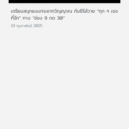
เตรียมสนุกแบบกระชากวิญญาณ กับซีรีส์วาย “ทุก ๆ เธอ
ที่รัก” ทาง “ช่อง 9 กด 30”
19 กุมภาพันธ์ 2025