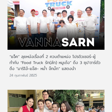
“แจ็ค” ลุยหนังเรื่องที่ 2 ควบตำแหน่ง โปรดิวเซอร์-ผู้
กำกับ “Food Truck รัก(ลัก) หมูเด้ง” ดึง 3 ซุป’ตาร์ตัว
ตึง “มาริโอ้-แจ๊ส- หม่ำ จ๊กม๊ก” แสดงนำ
24 กุมภาพันธ์ 2025