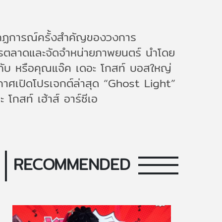
กปรากฏการณ์ครั้งสำคัญของวงการ
การตลาดและจัดจำหน่ายภาพยนตร์ นำโดย
ือกับ หรือคุณแจ๊ค เดอะ โกสท์ บอสใหญ่
กาศเปิดโปรเจกต์ล่าสุด “Ghost Light”
กสท์ เฮ้าส์ อาร์ซีเอ
RECOMMENDED