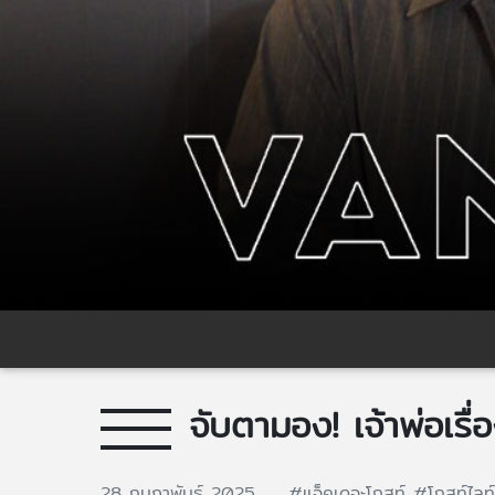
จับตามอง! เจ้าพ่อเรื
28 กุมภาพันธ์ 2025
#แจ็คเดอะโกสท์
#โกสท์ไลท