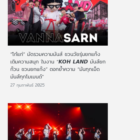
“โก๋แก่” มัดรวมความมันส์ ชวนวัยรุ่นยกแก๊ง
เติมความสนุก ในงาน “𝙆𝙊𝙃 𝙇𝘼𝙉𝘿 มันส์ยก
ก๊วน ชวนยกแก๊ง” ตอกย้ำความ “มันทุกเม็ด
มันส์ทุกโมเมนต์”
27 กุมภาพันธ์ 2025