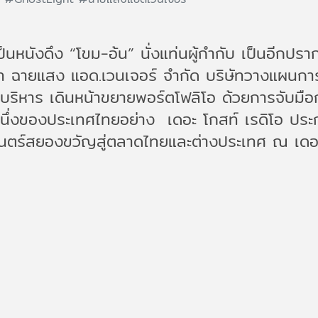
เป็นหนังดึง “โขม-อ้น” นั่งแท่นผู้กำกับ เป็นอี
ษัท ฉายแสง แอด.เวนเจอร์ จำกัด บริษัทวางแผน
าที่บริหาร เดินหน้าขยายพอร์ตโฟลิโอ ด้วยการจับม
หนึ่งของประเทศไทยอย่าง เดอะ โกสท์ เรดิโอ ประ
พยนตร์สยองขวัญสู่ตลาดไทยและต่างประเทศ ณ เดอะ โ