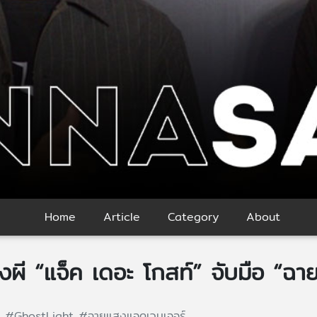
Home
Article
Category
About
่องผี “แจ็ค เดอะ โกสท์” จับมือ “ฉ
์
#GhostLight
#ฉายแสงแอดเวนเจอร์