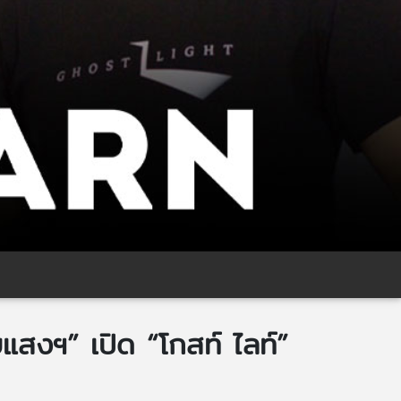
ายแสงฯ” เปิด “โกสท์ ไลท์”