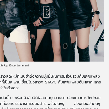
igh Up Entertainment
าวสดใหม่ที่เน้นย้ำถึงความมุ่งมั่นในการมีส่วนร่วมกับแฟนเพลง
้าที่เป็นสะพานเชื่อมโยงสาวๆ STAYC กับแฟนเพลงอันหลากหลาย
ณค่าในตัวเอง”
นเต้นนี้ มาพร้อมมิวสิกวิดีโอสะกดทุกสายตา ด้วยแนวทางใหม่ของ
นึกถึงบทบรรณาธิการนิตยสารแฟชั่นสุดหรู ส่วนท่อนฮุกติดหู