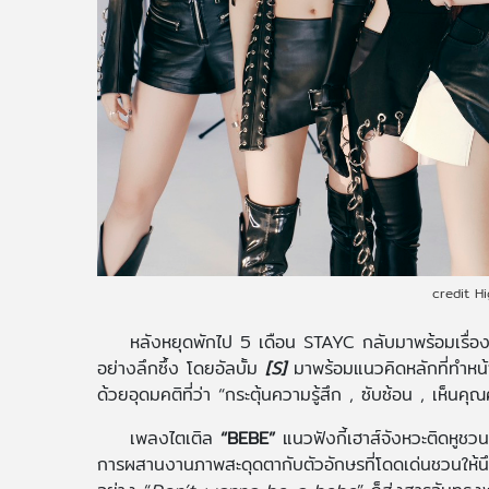
credit H
หลังหยุดพักไป 5 เดือน STAYC กลับมาพร้อมเรื่องร
อย่างลึกซึ้ง โดยอัลบั้ม
[S]
มาพร้อมแนวคิดหลักที่ทำหน
ด้วยอุดมคติที่ว่า “กระตุ้นความรู้สึก , ซับซ้อน , เห็นคุ
เพลงไตเติล
“BEBE”
แนวฟังกี้เฮาส์จังหวะติดหูชว
การผสานงานภาพสะดุดตากับตัวอักษรที่โดดเด่นชวนให้