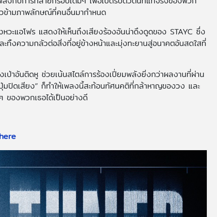
พลังกับการทลายกรอบเดิมๆ เพื่อเปิดรับตัวตนที่แท้จริงของพวก
วข้ามภาพลักษณ์ที่คนอื่นมากำหนด
งหวะแอโฟร แสดงให้เห็นถึงเสียงร้องอันน่าดึงดูดของ STAYC ซึ่ง
ิ้งความกลัวต่อสิ่งที่อยู่ข้างหน้าและมุ่งทะยานสู่อนาคตอันสดใสที่
งเป่าอันติดหู ช่วยเน้นสไตล์การร้องเปี่ยมพลังยิ่งกว่าผลงานที่ผ่าน
มปิดเสียง” ก็ทำให้เพลงนี้สะท้อนทัศนคติที่กล้าหาญของวง และ
ๆ ของพวกเธอได้เป็นอย่างดี
here