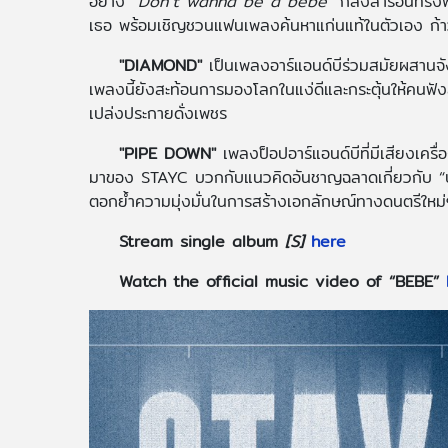
อย่าง “
Don’t wanna be a bebe
” ก็ส่งสารอันทรง
เธอ พร้อมเชิญชวนแฟนเพลงค้นหาแก่นแท้ในตัวเอง ก้า
"DIAMOND"
เป็นเพลงอาร์แอนด์บีร่วมสมัยผสานจั
เพลงนี้ยังสะท้อนการมองโลกในแง่ดีและกระตุ้นให้คนฟังละท
เปล่งประกายดั่งเพชร
"PIPE DOWN"
เพลงป็อปอาร์แอนด์บีที่มีเสียงเครื่อ
มาของ STAYC บวกกับแนวคิดอันชาญฉลาดเกี่ยวกับ “ปุ่
ตอกย้ำความมุ่งมั่นในการสร้างเอกลักษณ์ทางดนตรีใหม่
Stream single album
[S]
here
Watch the official music video of “BEBE”