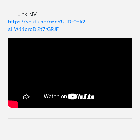
Link MV
https://youtu.be/aYqYUHDt9dk?
si=W44qrqDl2t7rGRJF