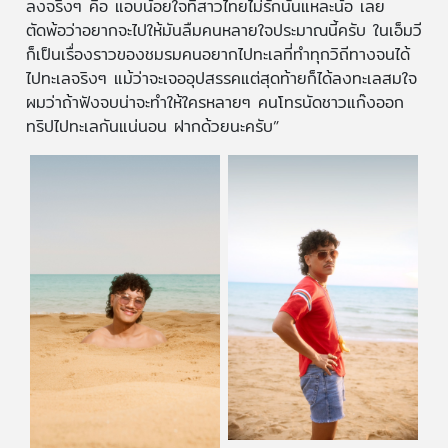
ลงจริงๆ คือ แอบน้อยใจที่สาวไทยไม่รักนั่นแหละน้อ เลย
ตัดพ้อว่าอยากจะไปให้มันลืมคนหลายใจประมาณนี้ครับ ในเอ็มวี
ก็เป็นเรื่องราวของชมรมคนอยากไปทะเลที่ทำทุกวิถีทางจนได้
ไปทะเลจริงๆ แม้ว่าจะเจออุปสรรคแต่สุดท้ายก็ได้ลงทะเลสมใจ
ผมว่าถ้าฟังจบน่าจะทำให้ใครหลายๆ คนโทรนัดชาวแก๊งออก
ทริปไปทะเลกันแน่นอน ฝากด้วยนะครับ”