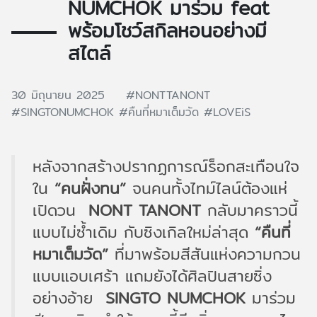
NUMCHOK มาร่วม feat
พร้อมโชว์สกิลหอนอย่างมี
สไตล์
30 มิถุนายน 2025
#NONTTANONT
#SINGTONUMCHOK
#คืนที่หมาเต็มวัด
#LOVEiS
หลังจากสร้างปรากฏการณ์ร็อกสะเทือนใจ
ใน
“คนฝั่งทน”
จนคนทั้งไทม์ไลน์ต้องแห่
เปิดวน
NONT TANONT
กลับมาคราวนี้
แบบไม่ซ้ำเดิม กับซิงเกิลใหม่ล่าสุด
“คืนที่
หมาเต็มวัด”
ที่มาพร้อมสีสันแห่งความกวน
แบบแอบเศร้า แถมยังได้ศิลปินสายซิ่ง
อย่างอ้าย
SINGTO NUMCHOK
มาร่วม