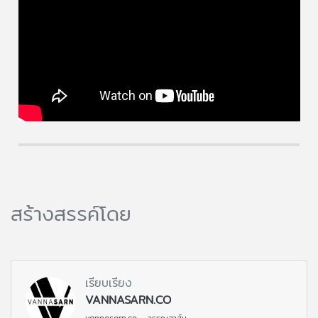
สร้างสรรค์โดย
เรียบเรียง
VANNASARN.CO
vannasarn.co - วรรณสาส์น