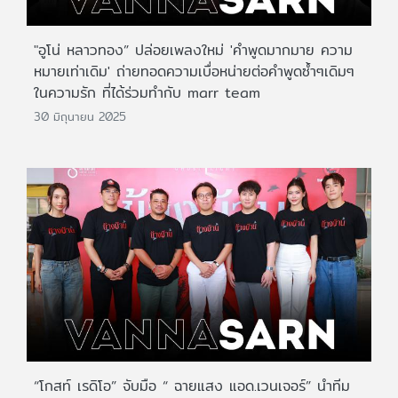
"อูโน่ หลาวทอง” ปล่อยเพลงใหม่ 'คำพูดมากมาย ความ
หมายเท่าเดิม' ถ่ายทอดความเบื่อหน่ายต่อคำพูดซ้ำๆเดิมๆ
ในความรัก ที่ได้ร่วมทำกับ marr team
30 มิถุนายน 2025
“โกสท์ เรดิโอ” จับมือ “ ฉายแสง แอด.เวนเจอร์” นำทีม