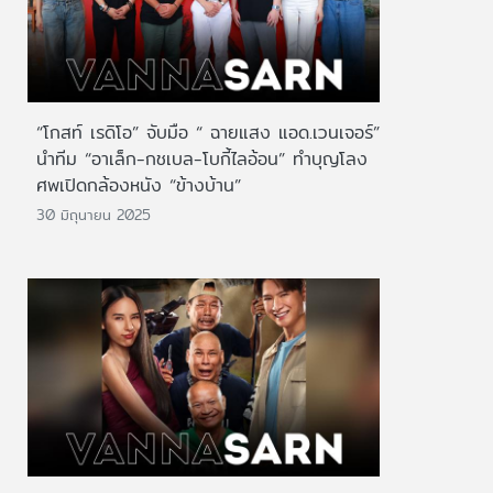
“โกสท์ เรดิโอ” จับมือ “ ฉายแสง แอด.เวนเจอร์”
นำทีม “อาเล็ก-กชเบล-โบกี้ไลอ้อน” ทำบุญโลง
ศพเปิดกล้องหนัง “ข้างบ้าน”
30 มิถุนายน 2025