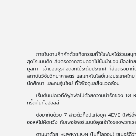
ภายในงานคึกคักด้วยกิจกรรมที่ให้แฟนๆได้ร่วมสนุกม
สุดโรแมนติก ส่งตรงจากสวนดอกไม้ชั้นนำของเมืองไทย 
มูลทา เจ้าของธุรกิจดอกไม้ระดับประเทศ ที่ส่งตรงมาถึ
สถาบันวิจัยวิทยาศาสตร์ และเทคโนโลยีแห่งประเทศไทย เ
นักศึกษา และคนรุ่นใหม่ ที่ใส่ใจดูแลสิ่งแวดล้อม
เริ่มต้นเปิดเวทีก็ฟูลฟิลไปด้วยความน่ารักของ 10 ห
กรี๊ดกันทั้งฮอลล์
ต่อมากันด้วย 7 สาวตัวท็อปแห่งยุค 4EVE (โฟร์อีฟ)
ฮอลล์ไม่ผิดหวัง กับเพอร์ฟอร์แมนซ์สุดเร้าใจของพวกเ
ตามมาด้วย BOWKYLION (โบกี้ไลออน) ซุเปอร์ดีว่า แ