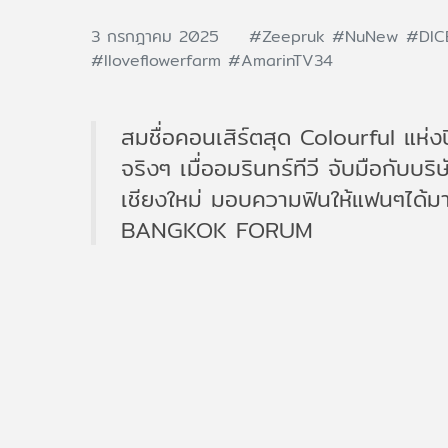
3 กรกฎาคม 2025
#Zeepruk
#NuNew
#DI
#Iloveflowerfarm
#AmarinTV34
สมชื่อคอนเสิร์ตสุด Colourful แห่ง
จริงๆ เมื่ออมรินทร์ทีวี จับมือกับ
เชียงใหม่ มอบความฟินให้แฟนๆได้ม
BANGKOK FORUM