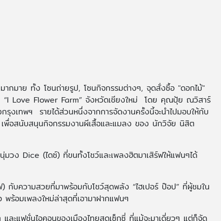
ากมาย ทั้ง โซนถ่ายรูป, โซนกิจกรรมต่างๆ, จุดสั่งซื้อ "ดอกไม้"
“I Love Flower Farm” จังหวัดเชียงใหม่ โดย คุณปุ้ย ณวิสาร์
งกรุงเทพฯ รายได้ส่วนหนึ่งจากการจัดงานครั้งนี้จะนำไปมอบให้กับ
พื่อสนับสนุนกิจกรรมงานผีเสื้อและแมลง ของ นักวิจัย นิสิต
นุ่มวง Dice (ไดซ์) ที่ขนทั้งโชว์และเพลงฮิตมาเสิร์ฟให้แฟนๆได้
 กับความสวยที่มาพร้อมกับโชว์สุดพลัง “ไฮเปอร์ ป๊อป” ที่ผู้ชมใน
ธอ พร้อมเพลงใหม่ล่าสุดที่เอามาฝากแฟนๆ
ละแฟชั่นไอคอนของเมืองไทยสุดเซ็กซี่ ที่แม้จะมาเดี่ยวๆ แต่ก็จัด