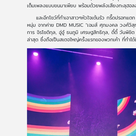
เต็มเพลงแบบขนมาเพียบ พร้อมด้วยพลังเสียงทะลุฮอล
และอีกโชว์ที่ทำเอาสาวๆหัวใจเต้นรัว กรี๊ดปรอทแต
หนุ่ม จากค่าย DMD MUSIC "เจมส์ ศุภมงคล วงศ์วิสุทธิ
การ จิรโชติกุล, อู่อู๋ ธนภูมิ เศรษฐสิทธิกุล, ตี๋ตี๋ วันพ
ล่าสุด ซึ่งถือเป็นสเตจใหญ่ครั้งแรกของพวกเค้า ที่ทำได้ถ