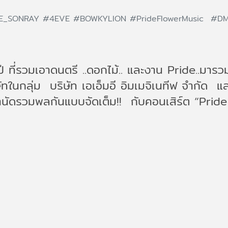
CE_SONRAY
#4EVE
#BOWKYLION
#PrideFlowerMusic
#D
ปี ที่รวมเอาดนตรี ..ดอกไม้.. และงาน Pride..มารว
บริษัทในกลุ่ม บริษัท เอเอ็มอี อิมเมจิเนทีฟ จำก
านัดรวมพลกันแบบจัดเต็ม!! กับคอนเสิร์ต “Pride