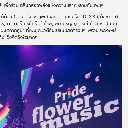
ล์ เพื่อร่วมเฉลิมฉลองพลังแห่งความหลากหลายกับแฟนๆ
ก ก็ต้องเป็นแขกรับเชิญพิเศษอย่าง บอยกรุ๊ป "DEXX (เด็กซ์)" 6
์, ติวเตอร์ กรภัทร์ ลำน้อย, ยิม ปริญญากรณ์ ขันสวะ, ป๋อ ศุภ
ิชิต นิมิตภาคภูมิ" ที่เพิ่งเดบิวต์กันไปแบบสดๆร้อนๆ พร้อมเพลงใหม่
ึง จึ้งจิตจึ้งใจมากๆ