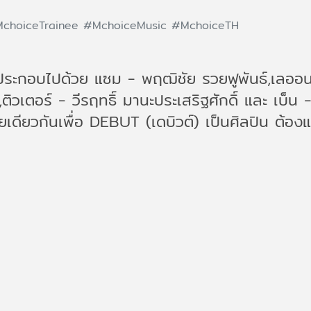
choiceTrainee
#MchoiceMusic
#MchoiceTH
ะกอบไปด้วย แซม - พฤฒิชัย รวยฟูพันธ์,เลออน 
ติวเตอร์ - วีรฤทธิ์ มานะประเสริฐศักดิ์ และ เบ็น 
ายเดียวกันเพื่อ DEBUT (เดบิวต์) เป็นศิลปิน ต้องแ