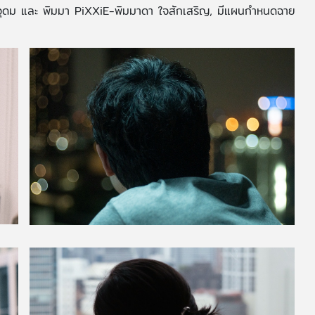
ตนอุดม และ พิมมา PiXXiE-พิมมาดา ใจสักเสริญ, มีแผนกำหนดฉาย