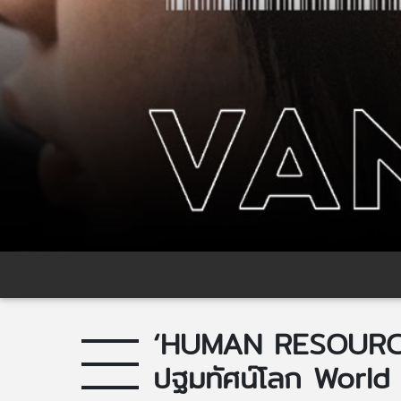
‘HUMAN RESOURCE’ 
ปฐมทัศน์โลก World P