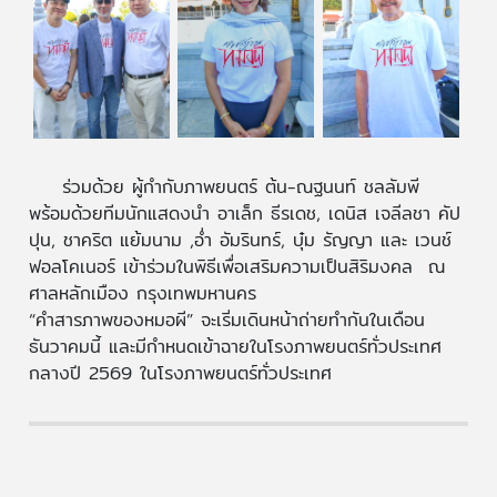
ร่วมด้วย ผู้กำกับภาพยนตร์ ต้น-ณฐนนท์ ชลลัมพี
พร้อมด้วยทีมนักแสดงนำ อาเล็ก ธีรเดช, เดนิส เจลีลชา คัป
ปุน, ชาคริต แย้มนาม ,อ่ำ อัมรินทร์, บุ๋ม รัญญา และ เวนช์
ฟอลโคเนอร์ เข้าร่วมในพิธีเพื่อเสริมความเป็นสิริมงคล ณ
ศาลหลักเมือง กรุงเทพมหานคร
“คำสารภาพของหมอผี” จะเริ่มเดินหน้าถ่ายทำกันในเดือน
ธันวาคมนี้ และมีกำหนดเข้าฉายในโรงภาพยนตร์ทั่วประเทศ
กลางปี 2569 ในโรงภาพยนตร์ทั่วประเทศ