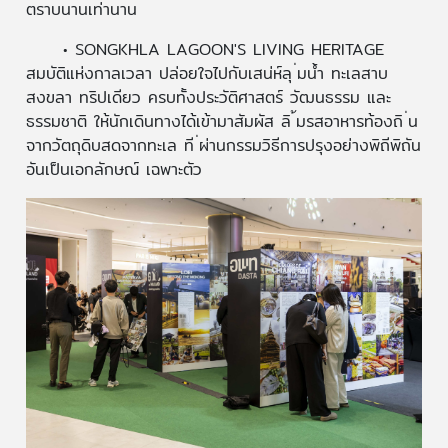
ตราบนานเท่านาน
• SONGKHLA LAGOON'S LIVING HERITAGE
สมบัติแห่งกาลเวลา ปล่อยใจไปกับเสน่ห์ลุ ่มน้ำ ทะเลสาบ
สงขลา ทริปเดียว ครบทั้งประวัติศาสตร์ วัฒนธรรม และ
ธรรมชาติ ให้นักเดินทางได้เข้ามาสัมผัส ลิ ้มรสอาหารท้องถิ ่น
จากวัตถุดิบสดจากทะเล ที ่ผ่านกรรมวิธีการปรุงอย่างพิถีพิถัน
อันเป็นเอกลักษณ์ เฉพาะตัว