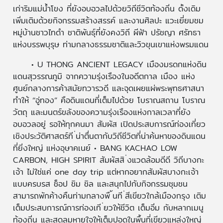
เก่าริมแม่น้ำโขง ที่ยังอบอวลไปด้วยวิถีชีวิตท้องถิ่น ดั้งเดิม
เพิ่มเติมด้วยกิจกรรมสร้างสรรค์ และงานศิลปะ แวะเยี่ยมชม
หมู่บ้านชาวไทดำ ชาติพันธุ์ที่ยังคงวิถี ผีฟ้า ปรัชญา ศรัทธา
แห่งบรรพบุรุษ ท่ามกลางธรรมชาติและวิวขุนเขาแห่งพรมแดน
• U THONG ANCIENT LEGACY เมืองมรดกแห่งดิน
แดนสุวรรณภูมิ จากความรุ่งเรืองในอดีตกาล เมือง แห่ง
ศูนย์กลางการค้าสมัยทวารวดี และจุดเผยแผ่พระพุทธศาสนา
ทำให้ “อู่ทอง” คือดินแดนที่เต็มไปด้วย โบราณสถาน โบราณ
วัตถุ และมนตร์ขลังของความรุ่งเรืองแห่งกาลเวลาที่ยัง
อบอวลอยู่ รอให้ทุกคนมา สัมผัส เปิดประสบการณ์ท่องเที่ยว
เชิงประวัติศาสตร์ที ่น่าตื่นตากับวิถีชีวิตที่น่าค้นหาของดินแดน
ที่ยิ่งใหญ่ แห่งอุษาคเนย์ • BANG KACHAO LOW
CARBON, HIGH SPIRIT สัมผัสสิ ่งแวดล้อมดีดี วิถีบางกะ
เจ้า ไม่ใช่แค่ one day trip แต่หากอยากสัมผัสบางกะเจ้า
แบบครบรส ช็อป ชิม ชิล และสนุกไปกับกิจกรรมชุมชน
สามารถพักค้างคืนท่ามกลางพื ้นที ่สีเขียวใกล้เมืองกรุง เติม
เต็มประสบการณ์การท่องเที ่ยวให้ชีวิต เต็มอิ่ม กับหลากเมนู
ท้องถิ่น และสูดลมหายใจให้เต็มปอดในพื้นที่เขียวแหล่งใหญ่