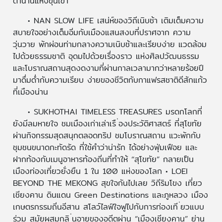
ตำนานแห่งขุนเขา
• NAN SLOW LIFE เสน่ห์ของวิถีเนิบช้า เติมเต็มความ
สบายใจอย่างเต็มอิ่มกับเมืองแสนสงบที่ปราศจาก ความ
วุ่นวาย พักผ่อนท่ามกลางความเนิบช้าและเรียบง่าย แวดล้อม
ไปด้วยธรรมชาติ อุดมไปด้วยเรื่องราว แห่งศิลปวัฒนธรรม
และโบราณสถานสุดงดงามที่ผ่านกาลเวลามากว่าหลายร้อยปี
มาดื่มด่ำกับความเรียบ ง่ายของชีวิตกับกาแฟรสชาติดีสักแก้ว
ที่เมืองน่าน
• SUKHOTHAI TIMELESS TREASURES มรดกโลกที่
ยังมีลมหายใจ ชมเมืองเก่าเล่าเรื ่องประวัติศาสตร์ ที่สุโขทัย
ผ่านกิจกรรมสุดสนุกตลอดทริป ชมโบราณสถาน แวะพักกับ
ชุมชนขนาดกะทัดรัด ที่ใช้คำว่าน่ารัก ได้อย่างฟุ่มเฟือย และ
ฝากท้องกับเมนูอาหารท้องถิ่นที่ทำให้ “สุโขทัย” กลายเป็น
เมืองท่องเที่ยวยั่งยืน 1 ใน 100 แห่งของโลก • LOEI
BEYOND THE MEKONG สุขใจกันไปเลย วิถีริมโขง เที่ยว
เชียงคาน ดินแดน Green Destinations และภูหลวง เมือง
เกษตรกรรมถิ่นอีสาน สโลว์ไลฟ์ใจฟูไปกับการท่องเที ่ยวแบบ
ร่วม สมัยผสมกลิ ่นอายของอดีตผ่าน “เมืองเชียงคาน” ย่าน