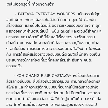
ใกล้เมืองกรุงที่ “คุ้งบางกะเจ้า”
• PATTAYA EVERYDAY WONDERS มหัศจรรย์ได้ทุก
วันที ่พัทยา พัทยาเมืองแห่งสีสันที ่คึกคัก อุดมไป ด้วยนัก
สร้างสรรค์ และเต็มไปด้วยเรื ่องราวแห่งแรงบันดาลใจ ที ่ถูก
แสดงออกมาผ่านงานดีไซน์ แฟชั่น ดนตรี และอีเวนต์สำคัญ ๆ
มากมาย ขณะเดียวกันที่นี่ยังคงมีเรื่องราวของวัฒนธรรม
ท้องถิ่น มนตร์เสน่ห์ จากอดีตที่ยังอวบอวลอยู่ในซอกมุมต่าง
ๆ อีกไม่น้อย การเดินทางมาเติมแรงบันดาลใจใหม่ ๆ ไปพร้อม
กับ การได้สัมผัสเรื่องราวของชุมชนดั้งเดิมใกล้พัทยา จึงเป็น
ประสบการณ์การท่องเที่ยวที่กลมกล่อมสำหรับทุก คนใน
ครอบครัว
• KOH CHANG BLUE CASTAWAY หนีร้อนไปติดเกาะ
ลัดเลาะวิถีชุมชน สัมผัสวิถีชีวิตชาวชุมชน ท่ามกลางท้องทะเล
สีฟ้าใส และทำความรู้จักกับชุมชนที่อยากให้นักเดินทางเข้าใจ
การท่องเที่ยวธรรมชาติ อย่างถ่อมตน ไม่เบียดเบียน ช่วยลด
ผลกระทบด้านสิ ่งแวดล้อม เพื่อให้ “หมู่เกาะในฝัน สวรรค์แห่ง
อ่าว ไทย” และบ้านของพวกเขายังคงอยู่อย่างงดงามต่อไป