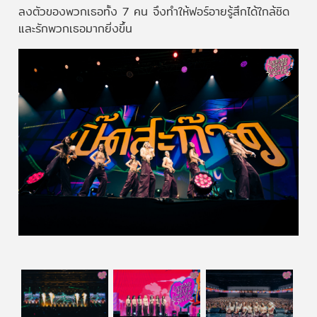
ลงตัวของพวกเธอทั้ง 7 คน จึงทำให้ฟอร์อายรู้สึกได้ใกล้ชิด
และรักพวกเธอมากยิ่งขึ้น