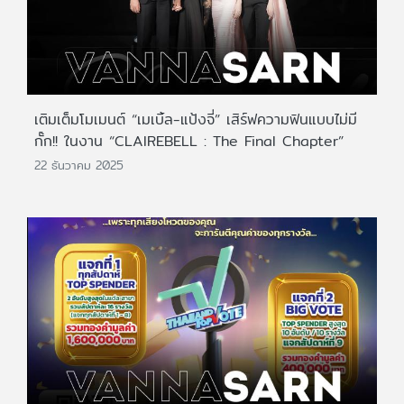
เติมเต็มโมเมนต์ “เมเบิ้ล-แป้งจี่” เสิร์ฟความฟินแบบไม่มี
กั๊ก!! ในงาน “CLAIREBELL : The Final Chapter”
22 ธันวาคม 2025