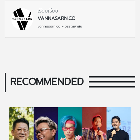
เรียบเรียง
VANNASARN.CO
vannasarn.co - วรรณสาส์น
RECOMMENDED