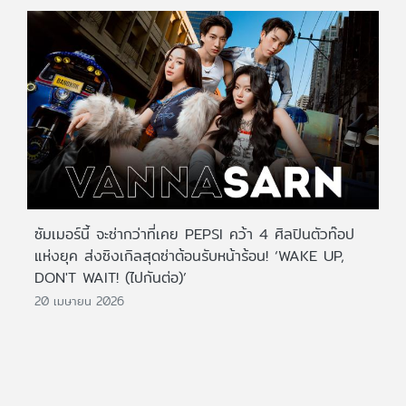
ซัมเมอร์นี้ จะซ่ากว่าที่เคย PEPSI คว้า 4 ศิลปินตัวท๊อป
แห่งยุค ส่งซิงเกิลสุดซ่าต้อนรับหน้าร้อน! ‘WAKE UP,
DON'T WAIT! (ไปกันต่อ)’
20 เมษายน 2026