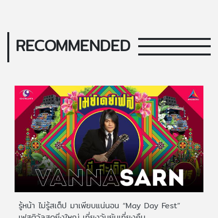
RECOMMENDED
รู้หน้า ไม่รู้สเต็ป มาเพียบแน่นอน “May Day Fest”
เฟสติวัลสุดยิ่งใหญ่ เที่ยงวันยันเที่ยงคืน