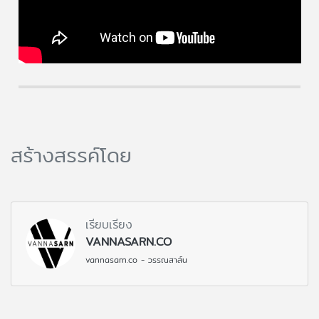
สร้างสรรค์โดย
เรียบเรียง
VANNASARN.CO
vannasarn.co - วรรณสาส์น