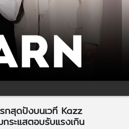
รกสุดปังบนเวที Kazz
้มกระแสตอบรับแรงเกิน