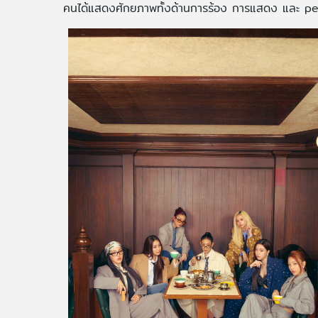
คนได้แสดงศักยภาพทั้งด้านการร้อง การแสดง และ per