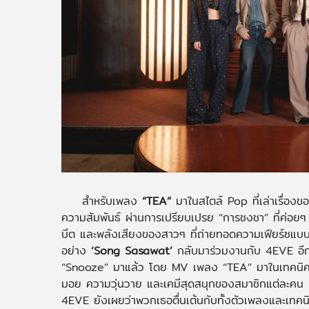
สำหรับเพลง
“TEA”
มาในสไตล์ Pop ที่เล่าเรื่องขอ
ความสัมพันธ์ ผ่านการเปรียบเปรย “การชงชา” ที่ค่อยๆ ร้
บีต และพลังเสียงของสาวๆ ที่ถ่ายทอดความเฟียร์ซแบบตัวแ
อย่าง
‘Song Sasawat’
กลับมาร่วมงานกับ 4EVE อีก
“Snooze” มาแล้ว โดย MV เพลง “TEA” มาในเทคนิค Lon
มอย ความวุ่นวาย และเคมีสุดสนุกของสมาชิกแต่ละคน 
4EVE ยังเผยว่าพวกเธอตื่นเต้นกับทั้งตัวเพลงและเทคนิคก