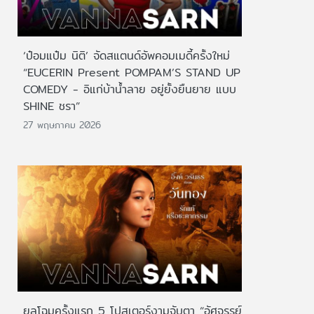
‘ป๋อมแป๋ม นิติ’ จัดสแตนด์อัพคอมเมดี้ครั้งใหม่
“EUCERIN Present POMPAM’S STAND UP
COMEDY - อิแก่บ้าน้ำลาย อยู่ยั้งยืนยาย แบบ
SHINE ชรา”
27 พฤษภาคม 2026
ยลโฉมครั้งแรก 5 โปสเตอร์งามจับตา “อัศจรรย์