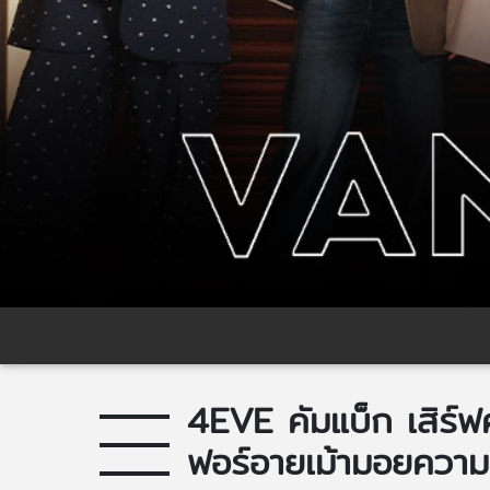
4EVE คัมแบ็ก เสิร์
ฟอร์อายเม้ามอยความ