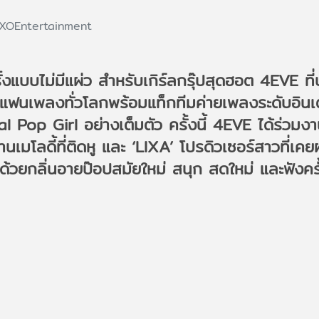
XOEntertainment
งแบบไม่มีแผ่ว สำหรับเกิร์ลกรุ๊ปสุดฮอต 4EVE ที
์แฟนเพลงทั่วโลกพร้อมแท็กทีมค่ายเพลงระดับอิน
l Pop Girl อย่างเต็มตัว ครั้งนี้ 4EVE ได้ร่วม
้านเมโลดี้ที่ติดหู และ ‘LIXA’ โปรดิวเซอร์สาวท
้วยกลิ่นอายป๊อปสมัยใหม่ สนุก สดใหม่ และฟังครั