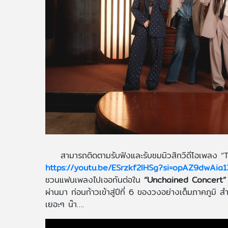
สามารถติดตามรับฟังและรับชมมิวสิกวิดีโอเพลง “TE
https://youtu.be/ESrzkf2lHSg?si=opAZ9dwAia
ชวนแฟนเพลงไปเจอกันต่อใน
“Unchained Concert
ผ่านมา ก่อนก้าวเข้าสู่ปีที่ 6 ของวงอย่างเต็มภาคภูมิ ส
เยอะๆ น๊า….