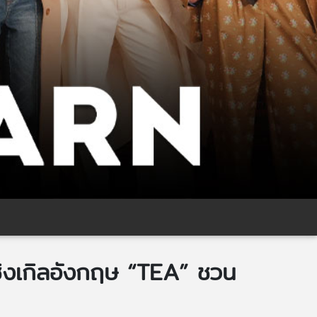
ซิงเกิลอังกฤษ “TEA” ชวน