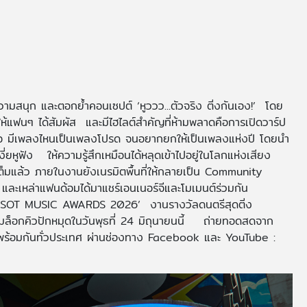
ัปความสนุก และตอกย้ำคอนเซปต์ ‘หูววว...ตัวจริง ติ่งกันเอง!’ โดย
ห้แฟนๆ ได้สัมผัส และมีไฮไลต์สำคัญที่ห้ามพลาดคือการเปิดวาร์ป
ใจ มีเพลงไหนเป็นเพลงโปรด จนอยากยกให้เป็นเพลงแห่งปี โดยนำ
งี่ยหูฟัง ให้ความรู้สึกเหมือนได้หลุดเข้าไปอยู่ในโลกแห่งเสียง
มแล้ว ภายในงานยังเนรมิตพื้นที่ให้กลายเป็น Community
 และเหล่าแฟนด้อมได้มาแชร์เอนเนอร์จีและโมเมนต์ร่วมกัน
อย ‘SOT MUSIC AWARDS 2026’ งานรางวัลดนตรีสุดติ่ง
มล็อกคิวปักหมุดในวันพุธที่ 24 มิถุนายนนี้ ถ่ายทอดสดจาก
อมกันทั่วประเทศ ผ่านช่องทาง Facebook และ YouTube :