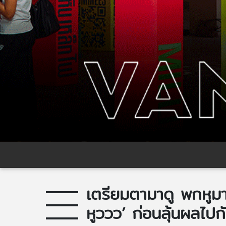
เตรียมตามาดู พกหูมา
หูววว’ ก่อนลุ้นผล