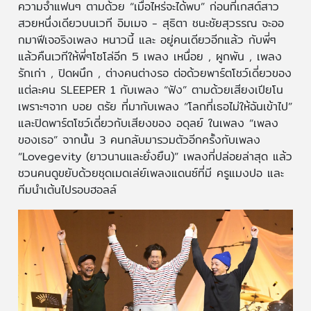
ความจำแฟนๆ ตามด้วย “เมื่อไหร่จะได้พบ” ก่อนที่เกสต์สาว
สวยหนึ่งเดียวบนเวที อิมเมจ - สุธิตา ชนะชัยสุวรรณ จะออ
กมาฟีเจอริงเพลง หนาวนี้ และ อยู่คนเดียวอีกแล้ว กับพี่ๆ
แล้วคืนเวทีให้พี่ๆโซโล่อีก 5 เพลง เหนื่อย , ผูกพัน , เพลง
รักเก่า , ปิดผนึก , ต่างคนต่างรอ ต่อด้วยพาร์ตโชว์เดี่ยวของ
แต่ละคน SLEEPER 1 กับเพลง “ฟัง” ตามด้วยเสียงเปียโน
เพราะๆจาก บอย ตรัย ที่มากับเพลง “โลกที่เธอไม่ให้ฉันเข้าไป”
และปิดพาร์ตโชว์เดี่ยวกับเสียงของ อดุลย์ ในเพลง “เพลง
ของเธอ” จากนั้น 3 คนกลับมารวมตัวอีกครั้งกับเพลง
“Lovegevity (ยาวนานและยั่งยืน)” เพลงที่ปล่อยล่าสุด แล้ว
ชวนคนดูขยับด้วยชุดเมดเล่ย์เพลงแดนซ์ที่มี ครูแมงปอ และ
ทีมนำเต้นไปรอบฮอลล์