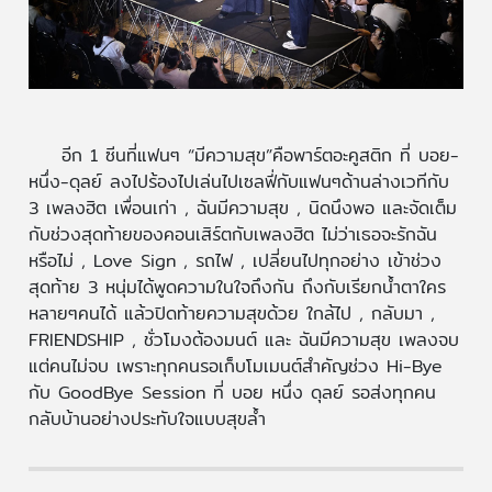
อีก 1 ซีนที่แฟนๆ “มีความสุข”คือพาร์ตอะคูสติก ที่ บอย-
หนึ่ง-ดุลย์ ลงไปร้องไปเล่นไปเซลฟี่กับแฟนๆด้านล่างเวทีกับ
3 เพลงฮิต เพื่อนเก่า , ฉันมีความสุข , นิดนึงพอ และจัดเต็ม
กับช่วงสุดท้ายของคอนเสิร์ตกับเพลงฮิต ไม่ว่าเธอจะรักฉัน
หรือไม่ , Love Sign , รถไฟ , เปลี่ยนไปทุกอย่าง เข้าช่วง
สุดท้าย 3 หนุ่มได้พูดความในใจถึงกัน ถึงกับเรียกน้ำตาใคร
หลายๆคนได้ แล้วปิดท้ายความสุขด้วย ใกล้ไป , กลับมา ,
FRIENDSHIP , ชั่วโมงต้องมนต์ และ ฉันมีความสุข เพลงจบ
แต่คนไม่จบ เพราะทุกคนรอเก็บโมเมนต์สำคัญช่วง Hi-Bye
กับ GoodBye Session ที่ บอย หนึ่ง ดุลย์ รอส่งทุกคน
กลับบ้านอย่างประทับใจแบบสุขล้ำ