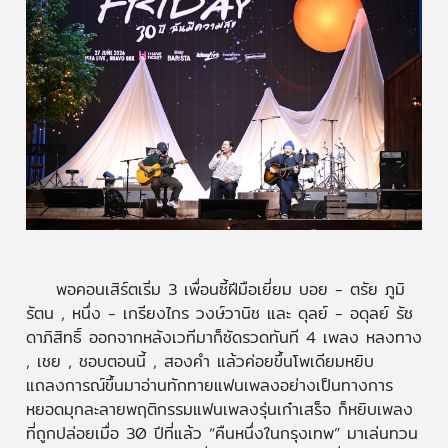
พอคอนเสิร์ตเริ่ม 3 เพื่อนซี้ฝีมือเยี่ยม บอย - ตรัย ภูมิ
รัตน , หนึ่ง - เกรียงไกร วงษ์วานิช และ ดุลย์ - อดุลย์ รัช
ดาภิสิทธิ์ ออกจากหลังเวทีมาก็ซัดรวดทันที 4 เพลง หลงทาง
, เชย , ชอบตอนนี้ , สองคำ แล้วค่อยขึ้นโพเดียมหยิบ
แถลงการณ์ขึ้นมาอ่านทักทายแฟนเพลงอย่างเป็นทางการ
หยอดมุกละลายพฤติกรรมแฟนเพลงรุ่นเก๋าเสร็จ ก็หยิบเพลง
ที่ถูกปล่อยเมื่อ 30 ปีที่แล้ว “คืนหนึ่งในกรุงเทพ” มาเล่นทวน