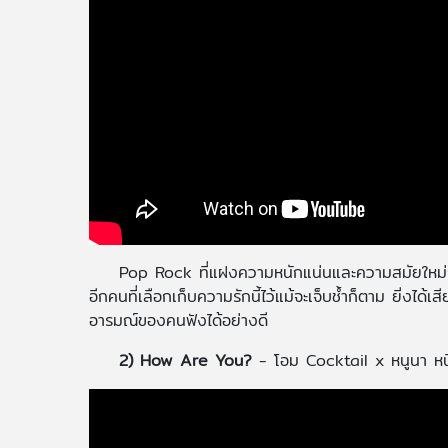
Pop Rock ที่แฝงความหนักแน่นและความสมัยใหม่กับเน
อีกคนที่เลือกเก็บความรักนี้ไว้แม้จะเจ็บช้ำก็ตาม ยิ่งได้เ
อารมณ์ของคนฟังได้อย่างดี
2) How Are You?
- โอม Cocktail x หนูนา หนึ