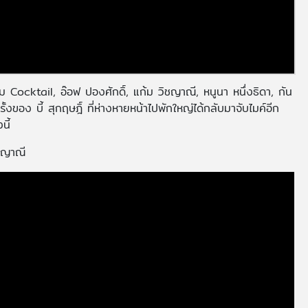
ocktail, อ๊อฟ ปองศักดิ์, แก้ม วิชญาณี, หนูนา หนึ่งธิดา, กัน
งของ บี้ สุกฤษฎิ์ ที่ห่างหายหน้าไปพักใหญ่ได้กลับมาจับไมค์อีก
นี้
ชญาณี