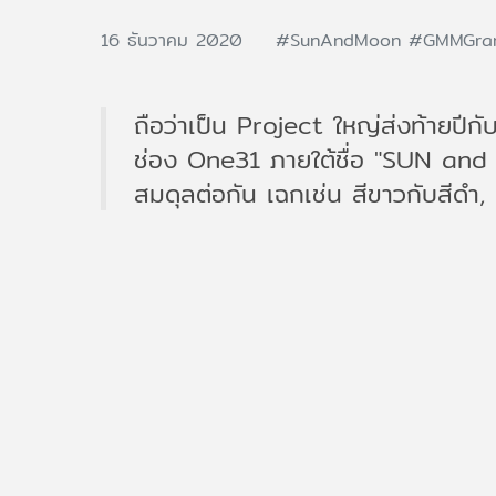
16 ธันวาคม 2020
#SunAndMoon
#GMMGra
ถือว่าเป็น Project ใหญ่ส่งท้ายป
ช่อง One31 ภายใต้ชื่อ "SUN and MOO
สมดุลต่อกัน เฉกเช่น สีขาวกับสีดำ,