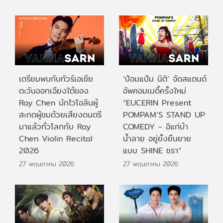
เตรียมพบกับทัวร์เอเชีย
‘ป๋อมแป๋ม นิติ’ จัดสแตนด์
ตะวันออกเฉียงใต้ของ
อัพคอมเมดี้ครั้งใหม่
Ray Chen นักไวโอลินผู้
“EUCERIN Present
สะกดผู้ชมด้วยเสียงดนตรี
POMPAM’S STAND UP
มาแล้วทั่วโลกกับ Ray
COMEDY - อิแก่บ้า
Chen Violin Recital
น้ำลาย อยู่ยั้งยืนยาย
2026
แบบ SHINE ชรา”
27 พฤษภาคม 2026
27 พฤษภาคม 2026