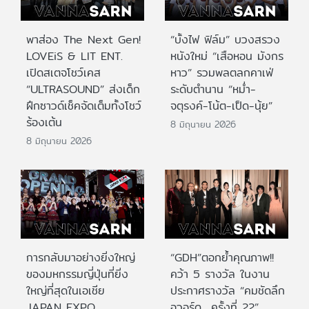
พาส่อง The Next Gen!
“บั้งไฟ ฟิล์ม” บวงสรวง
LOVEiS & LIT ENT.
หนังใหม่ “เสือหอน มังกร
เปิดสเตจโชว์เคส
หาว” รวมพลตลกคาเฟ่
“ULTRASOUND” ส่งเด็ก
ระดับตำนาน “หม่ำ-
ฝึกซาวด์เช็คจัดเต็มทั้งโชว์
จตุรงค์-โน้ต-เป็ด-นุ้ย”
ร้องเต้น
8 มิถุนายน 2026
8 มิถุนายน 2026
การกลับมาอย่างยิ่งใหญ่
“GDH”ตอกย้ำคุณภาพ!!
ของมหกรรมญี่ปุ่นที่ยิ่ง
คว้า 5 รางวัล ในงาน
ใหญ่ที่สุดในเอเชีย
ประกาศรางวัล “คมชัดลึก
JAPAN EXPO
อวอร์ด ครั้งที่ 22”