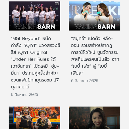
"MGI Beyond" ผนึก
“สมูทอี” เปิดตัว หลิง-
กำลัง "iQIYI" บวงสรวงซี
ออม ร่วมสร้างปรากฎ
รีส์ iQIYI Original
การณ์ผิวใหม่ ชูนวัตกรรม
"Under Her Rules ใต้
#สกินแคร์คนเป็นสิว จาก
เงาจันทรา" เปิดเคมี "อุ้ม–
“เบบี้ เฟซ” สู่ “เบบี้
มีนา" ประกบคู่ครั้งสำคัญ
เฟียส”
ชวนแฟนปักหมุดรอชม 17
6 สิงหาคม 2026
ตุลาคม นี้
6 สิงหาคม 2026