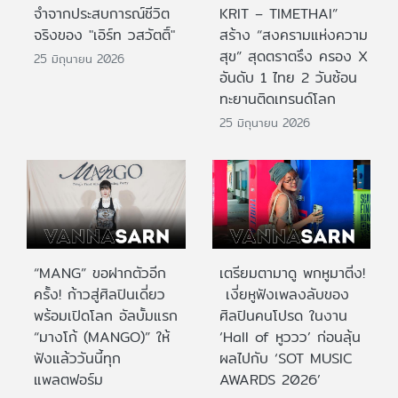
จำจากประสบการณ์ชีวิต
KRIT – TIMETHAI”
จริงของ "เอิร์ท วสวัตติ์"
สร้าง “สงครามแห่งความ
สุข” สุดตราตรึง ครอง X
25 มิถุนายน 2026
อันดับ 1 ไทย 2 วันซ้อน
ทะยานติดเทรนด์โลก
25 มิถุนายน 2026
“MANG” ขอฝากตัวอีก
เตรียมตามาดู พกหูมาติ่ง!
ครั้ง! ก้าวสู่ศิลปินเดี่ยว
เงี่ยหูฟังเพลงลับของ
พร้อมเปิดโลก อัลบั้มแรก
ศิลปินคนโปรด ในงาน
“มางโก้ (MANGO)” ให้
‘Hall of หูววว’ ก่อนลุ้น
ฟังแล้ววันนี้ทุก
ผลไปกับ ‘SOT MUSIC
แพลตฟอร์ม
AWARDS 2026’