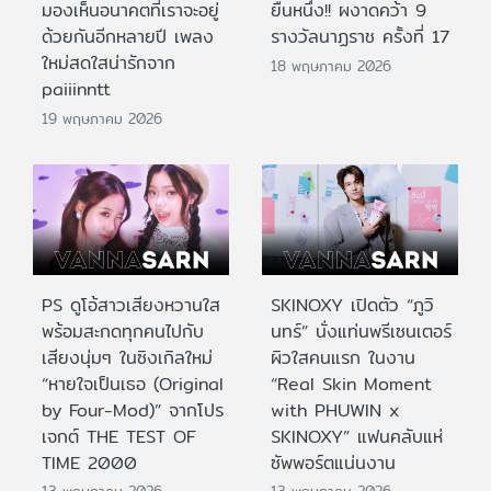
มองเห็นอนาคตที่เราจะอยู่
ยืนหนึ่ง!! ผงาดคว้า 9
ด้วยกันอีกหลายปี เพลง
รางวัลนาฏราช ครั้งที่ 17
ใหม่สดใสน่ารักจาก
18 พฤษภาคม 2026
paiiinntt
19 พฤษภาคม 2026
PS ดูโอ้สาวเสียงหวานใส
SKINOXY เปิดตัว “ภูวิ
พร้อมสะกดทุกคนไปกับ
นทร์” นั่งแท่นพรีเซนเตอร์
เสียงนุ่มๆ ในซิงเกิลใหม่
ผิวใสคนแรก ในงาน
“หายใจเป็นเธอ (Original
“Real Skin Moment
by Four-Mod)” จากโปร
with PHUWIN x
เจกต์ THE TEST OF
SKINOXY” แฟนคลับแห่
TIME 2000
ซัพพอร์ตแน่นงาน