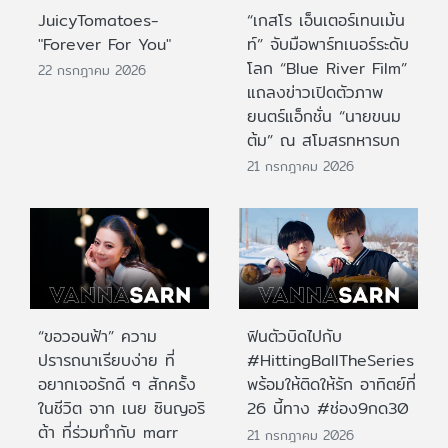
JuicyTomatoes-
“เกสโร เอ็นเตอร์เทนเม้น
"Forever For You"
ท์” จับมือพาร์ทเนอร์ระดับ
โลก “Blue River Film”
22 กรกฎาคม 2026
แถลงข่าวเปิดตัวภาพ
ยนตร์แอ็กชั่น “นายขนม
ต้ม” ณ สโมสรทหารบก
21 กรกฎาคม 2026
“ขอวอนฟ้า” ความ
ฟินตัวบิดไปกับ
ปรารถนาเรียบง่าย ที่
#HittingBallTheSeries
อยากเจอรักดี ๆ สักครั้ง
พร้อมให้ติดให้รัก อาทิตย์ที่
ในชีวิต จาก เนย ซินญอริ
26 นี้ทาง #ช่อง9กด30
ต้า ที่ร่วมทำกับ marr
21 กรกฎาคม 2026