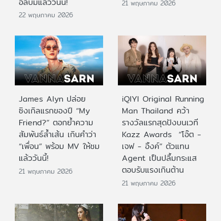
อัลบั้มแล้ววันนี้!
21 พฤษภาคม 2026
22 พฤษภาคม 2026
James Alyn ปล่อย
iQIYI Original Running
ซิงเกิลแรกของปี “My
Man Thailand คว้า
Friend?” ตอกย้ำความ
รางวัลแรกสุดปังบนเวที
สัมพันธ์ล้ำเส้น เกินคำว่า
Kazz Awards “โอ๊ต -
“เพื่อน” พร้อม MV ให้ชม
เจฟ - อิ้งค์” ตัวแทน
แล้ววันนี้!
Agent เป็นปลื้มกระแส
ตอบรับแรงเกินต้าน
21 พฤษภาคม 2026
21 พฤษภาคม 2026