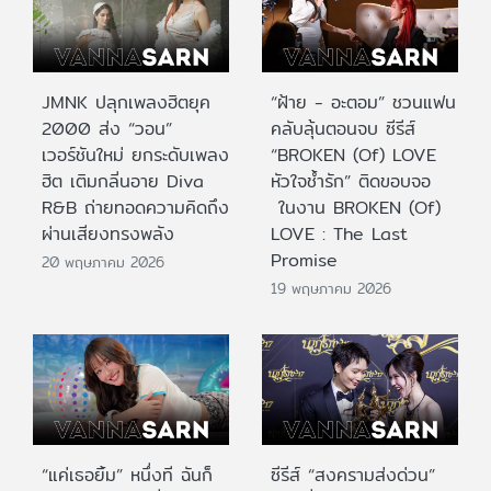
JMNK ปลุกเพลงฮิตยุค
“ฝ้าย - อะตอม” ชวนแฟน
2000 ส่ง “วอน”
คลับลุ้นตอนจบ ซีรีส์
เวอร์ชันใหม่ ยกระดับเพลง
“BROKEN (Of) LOVE
ฮิต เติมกลิ่นอาย Diva
หัวใจช้ำรัก” ติดขอบจอ
R&B ถ่ายทอดความคิดถึง
ในงาน BROKEN (Of)
ผ่านเสียงทรงพลัง
LOVE : The Last
Promise
20 พฤษภาคม 2026
19 พฤษภาคม 2026
“แค่เธอยิ้ม” หนึ่งที ฉันก็
ซีรีส์ “สงครามส่งด่วน”