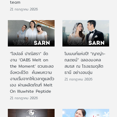
team
21 กรกฎาคม 2026
“โอปอล์ ปาณิสรา” จัด
โมเมนท์แห่งปี! “ญาญ่า-
งาน ‘OABS Melt on
ณเดชน์” ฉลองมงคล
the Moment’ ชวนชะลอ
สมรส ณ โรงแรมดุสิต
จังหวะชีวิต ค้นพบความ
ธานี อย่างอบอุ่น
งามเริ่มจากให้เวลาดูแลตัว
21 กรกฎาคม 2026
เอง ผ่านผลิตภัณฑ์ Melt
On Illuwhite Peptide
21 กรกฎาคม 2026