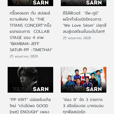
กรี๊ดคอแตก กับ สปอยล์
ซีรีส์ฟีเวอร์ "อัพ-ภูมิ"
ความพิเศษ ใน “THE
ผนึกกำลังเปิดโครงการ
TITANS CONCERT”ครั้ง
"We Love Silom" ปลุกสี
แรกของการ COLLAB
ลมสู่เดสติเนชั่นระดับโลก!!
STAGE ของ 4 เทพ
25 พฤษภาคม 2026
“BAMBAM-JEFF
SATUR-PP -TIMETHAI”
25 พฤษภาคม 2026
“PP KRIT” ปล่อยซิงเกิล
“ช่อง 9” จัด 3 รายการ
ใหม่ “เก่งไม่พอ GOOD
3 สไตล์ลงจอ มาครบจบ
(not) ENOUGH” เพลง
ทุกฟีลสปอร์ต