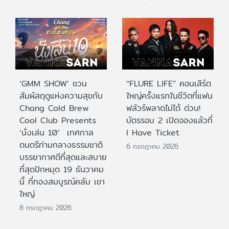
‘GMM SHOW’ ชวน
“FLURE LIFE” คอนเสิร์ต
สัมผัสฤดูแห่งความสุขกับ
ใหญ่ครั้งแรกในชีวิตที่แฟน
Chang Cold Brew
ฟลัวร์พลาดไม่ได้ ด่วน!
Cool Club Presents
บัตรรอบ 2 เปิดจองแล้วที่
‘นั่งเล่น 10’ เทศกาล
I Have Ticket
ดนตรีท่ามกลางธรรมชาติ
6 กรกฎาคม 2026
บรรยากาศดีที่สุดและสบาย
ที่สุดปักหมุด 19 ธันวาคม
นี้ ที่ทองสมบูรณ์คลับ เขา
ใหญ่
8 กรกฎาคม 2026