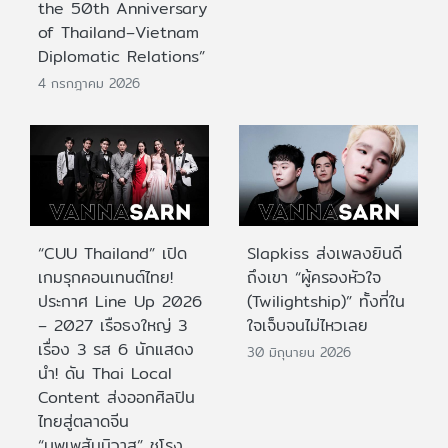
the 50th Anniversary
of Thailand–Vietnam
Diplomatic Relations”
4 กรกฎาคม 2026
“CUU Thailand” เปิด
Slapkiss ส่งเพลงยินดี
เกมรุกคอนเทนต์ไทย!
ถึงเขา “ผู้ครองหัวใจ
ประกาศ Line Up 2026
(Twilightship)” ทั้งที่ใน
– 2027 เรือธงใหญ่ 3
ใจเจ็บจนไม่ไหวเลย
เรื่อง 3 รส 6 นักแสดง
30 มิถุนายน 2026
นำ! ดัน Thai Local
Content ส่งออกศิลปิน
ไทยสู่ตลาดจีน
“บุพเพสันนิวาส” ชูโรง