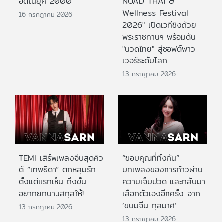
ฮิตในยุค 2000
NUAD THAI &
Wellness Festival
16 กรกฎาคม 2026
2026" เปิดเวทีชิงถ้วย
พระราชทานฯ พร้อมดัน
"นวดไทย" สู่ซอฟต์พาว
เวอร์ระดับโลก
13 กรกฎาคม 2026
TEMI เสิร์ฟเพลงจีบสุดคิว
“ขอบคุณที่ทิ้งกัน”
ต์ “เทพธิดา” ตกหลุมรัก
บทเพลงของการก้าวผ่าน
ตั้งแต่แรกเห็น ถึงขั้น
ความเจ็บปวด และกลับมา
อยากยกนามสกุลให้!
เลือกตัวเองอีกครั้ง จาก
‘ขนมจีน กุลมาศ’
13 กรกฎาคม 2026
13 กรกฎาคม 2026