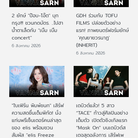
2 ยักษ์ "ป๊อบ-โอ๊ต" บุก
GDH ร่วมกับ TOFU
กรุง!!! ชวนกดบัตร. ..ไปฮา
FILMS ปล่อยตัวอย่าง
น้ำตาเล็ดกับ "เบิ้ม เบิ้ม
แรก! ภาพยนตร์ฟอร์มยักษ์
concert"
'คุณยายวรนาฏ'
(INHERIT)
6 สิงหาคม 2026
6 สิงหาคม 2026
"ใบเฟิร์น พิมพ์ชนก" เสิร์ฟ
เดบิวต์แล้ว! 5 สาว
ความสดชื่นเต็มพิกัด! นั่ง
“TACE” ก้าวสู่ศิลปินอย่าง
แท่นพรีเซ็นเตอร์คนล่าสุด
เต็มตัว เปิดตัวซิงเกิลแรก
ของ elis พร้อมชวน
“Mask On” บนเดบิวต์ส
สัมผัส "elis Freeze
เตจสุดอลังการ เสิร์ฟเพ