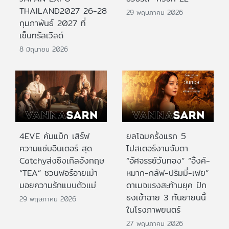
THAILAND2027 26-28
29 พฤษภาคม 2026
กุมภาพันธ์ 2027 ที่
เซ็นทรัลเวิลด์
8 มิถุนายน 2026
4EVE คัมแบ็ก เสิร์ฟ
ยลโฉมครั้งแรก 5
ความแซ่บอินเตอร์ สุด
โปสเตอร์งามจับตา
Catchyส่งซิงเกิลอังกฤษ
“อัศจรรย์วันทอง” “อิ้งค์-
“TEA” ชวนฟอร์อายเม้า
หมาก-กลัฟ-ปริมมี่-เฟย”
มอยความรักแบบตัวแม่
ดาเมจแรงสะท้านยุค ปัก
ธงเข้าฉาย 3 กันยายนนี้
29 พฤษภาคม 2026
ในโรงภาพยนตร์
27 พฤษภาคม 2026