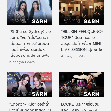
PS (Purse Sydney) ส่ง
“BILLKIN FEELQUENCY
ซิงเกิลใหม่ ‘เสียใจดีกว่า
TOUR” ปิดฉากอย่าง
เสียเธอ’ถ่ายทอดโมเมนต์
อบอุ่น ส่งท้ายด้วย MINI
แอบรักเพื่อน ดึงเสน่ห์
LIVE SESSION สุดพิเศษ
เสียงประสานสะกดคนฟัง
4 กรกฎาคม 2026
6 กรกฎาคม 2026
"แตงกวา-เหนือ" ออร่าฉ่ำ!
LOOKE ประกาศชื่อซีซั่น
ขาวโบ๊ะสะกดทุกสายตา ใน
สอง iQIYI Original