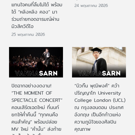
แทนใจคนที่ลืมไม่ได้ พร้อม
24 พฤษภาคม 2026
ได้ “หลิงหลิง คอง” มา
ร่วมถ่ายทอดอารมณ์ผ่าน
มิวสิควิดีโอ
25 พฤษภาคม 2026
ปิดฉากอย่างงดงาม!
“บิวกิ้น พุฒิพงศ์” คว้า
“THE MOMENT OF
ปริญญาโท University
SPECTACLE CONCERT”
College London (UCL)
คอนเสิร์ตเฉดใหม่ ที่นนท์
ณ กรุงลอนดอน ประเทศ
ยกให้ค่ำคืนนี้ “ทุกคนคือ
อังกฤษ เป็นอีกก้าวแห่ง
คนสำคัญ” พร้อมปล่อย
ความภูมิใจของศิลปิน
MV ใหม่ “คำนั้น” ส่งท้าย
คุณภาพ