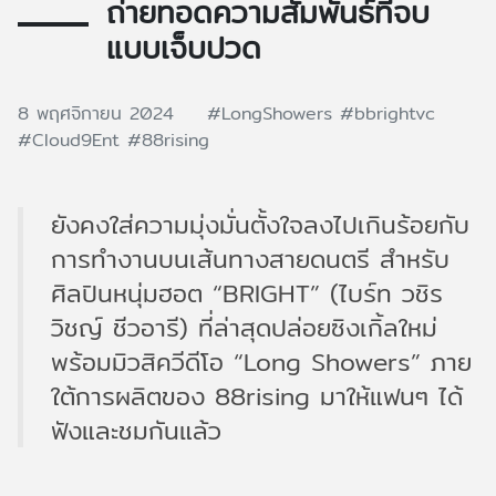
ถ่ายทอดความสัมพันธ์ที่จบ
แบบเจ็บปวด
8 พฤศจิกายน 2024
#LongShowers
#bbrightvc
#Cloud9Ent
#88rising
ยังคงใส่ความมุ่งมั่นตั้งใจลงไปเกินร้อยกับ
การทำงานบนเส้นทางสายดนตรี สำหรับ
ศิลปินหนุ่มฮอต “BRIGHT” (ไบร์ท วชิร
วิชญ์ ชีวอารี) ที่ล่าสุดปล่อยซิงเกิ้ลใหม่
พร้อมมิวสิควีดีโอ “Long Showers” ภาย
ใต้การผลิตของ 88rising มาให้แฟนๆ ได้
ฟังและชมกันแล้ว