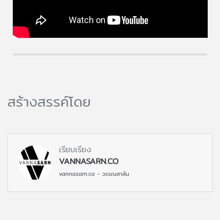
สร้างสรรค์โดย
เรียบเรียง
VANNASARN.CO
vannasarn.co - วรรณสาส์น