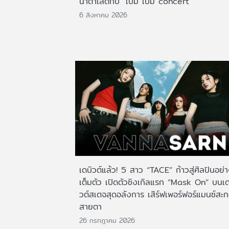
น้ำตาเล็ดกับ "เบิ้ม เบิ้ม concert"
6 สิงหาคม 2026
เดบิวต์แล้ว! 5 สาว “TACE” ก้าวสู่ศิลปินอย่
เต็มตัว เปิดตัวซิงเกิลแรก “Mask On” บนเด
วต์สเตจสุดอลังการ เสิร์ฟเพอร์ฟอร์แมนซ์สะ
สายตา
26 กรกฎาคม 2026