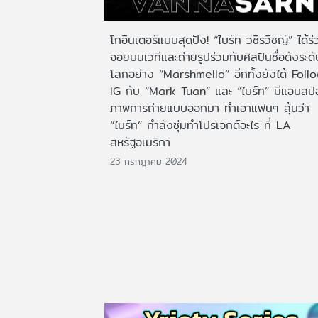
โกอินเตอร์แบบสุดปัง! “ไบร์ท วชิรวิชญ์” ได้ร่
จอยบนเวทีและถ่ายรูปร่วมกับศิลปินชื่อดังระดั
โลกอย่าง “Marshmello” อีกทั้งยังได้ Foll
IG กับ “Mark Tuan” และ “ไบร์ท” มีแอบสป
ภาพการถ่ายแบบออกมา ทำเอาแฟนๆ ลุ้นว่า
“ไบร์ท” กำลังซุ่มทำโปรเจกต์อะไร ที่ LA
สหรัฐอเมริกา
23 กรกฎาคม 2024