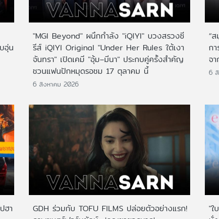
"MGI Beyond" ผนึกกำลัง "iQIYI" บวงสรวงซี
“ส
บอุ่น
รีส์ iQIYI Original "Under Her Rules ใต้เงา
กา
จันทรา" เปิดเคมี "อุ้ม–มีนา" ประกบคู่ครั้งสำคัญ
จาก
ชวนแฟนปักหมุดรอชม 17 ตุลาคม นี้
6 ส
6 สิงหาคม 2026
ไปฮา
GDH ร่วมกับ TOFU FILMS ปล่อยตัวอย่างแรก!
"ใบ