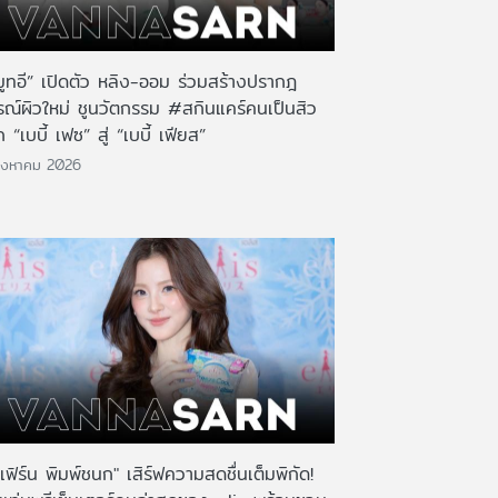
มูทอี” เปิดตัว หลิง-ออม ร่วมสร้างปรากฎ
รณ์ผิวใหม่ ชูนวัตกรรม #สกินแคร์คนเป็นสิว
 “เบบี้ เฟซ” สู่ “เบบี้ เฟียส”
ิงหาคม 2026
เฟิร์น พิมพ์ชนก" เสิร์ฟความสดชื่นเต็มพิกัด!