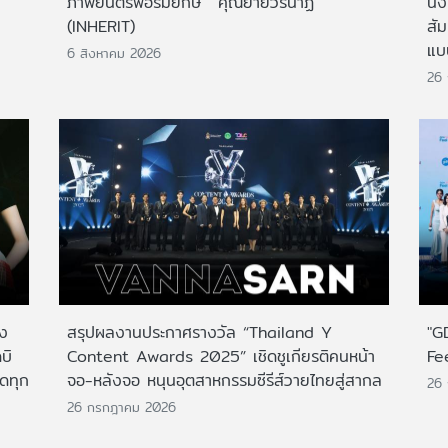
ภาพยนตร์ฟอร์มยักษ์ 'คุณยายวรนาฏ'
นั่
(INHERIT)
สั
แบ
6 สิงหาคม 2026
26
าง
สรุปผลงานประกาศรางวัล “Thailand Y
"G
บิ
Content Awards 2025” เชิดชูเกียรติคนหน้า
Fe
กดทุก
จอ-หลังจอ หนุนอุตสาหกรรมซีรีส์วายไทยสู่สากล
26
26 กรกฎาคม 2026