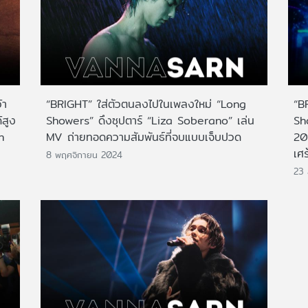
้า
“BRIGHT” ใส่ตัวตนลงไปในเพลงใหม่ “Long
“B
้สูง
Showers” ดึงซุปตาร์ “Liza Soberano” เล่น
Sh
n
MV ถ่ายทอดความสัมพันธ์ที่จบแบบเจ็บปวด
20
เศร้
8 พฤศจิกายน 2024
23 