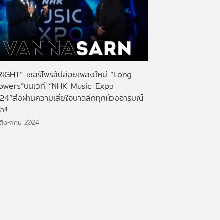
RIGHT” เซอร์ไพรส์ปล่อยเพลงใหม่ “Long
owers”บนเวที “NHK Music Expo
24”ส่งผ่านความเสียใจบาดลึกทุกห้วงอารมณ์
า!!
สิงหาคม 2024