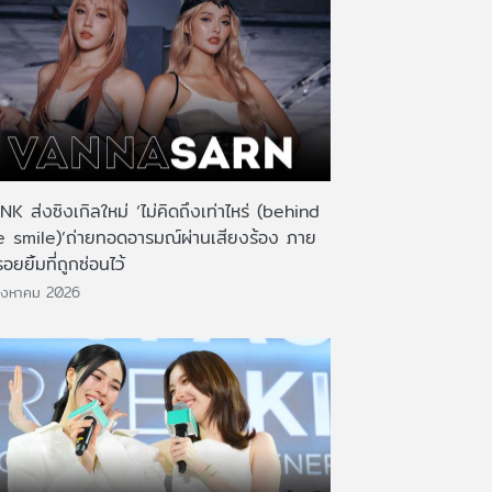
K ส่งซิงเกิลใหม่ ‘ไม่คิดถึงเท่าไหร่ (behind
e smile)’ถ่ายทอดอารมณ์ผ่านเสียงร้อง ภาย
รอยยิ้มที่ถูกซ่อนไว้
ิงหาคม 2026