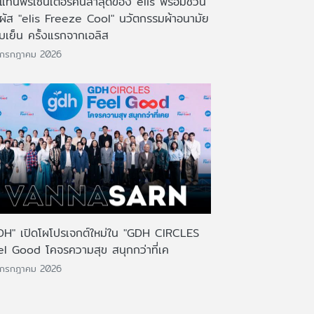
งแท่นพรีเซ็นเตอร์คนล่าสุดของ elis พร้อมชวน
มผัส "elis Freeze Cool" นวัตกรรมผ้าอนามัย
บเย็น ครั้งแรกจากเอลิส
 กรกฎาคม 2026
DH" เปิดโผโปรเจกต์ใหม่ใน "GDH CIRCLES
el Good โคจรความสุข สนุกกว่าที่เค
 กรกฎาคม 2026